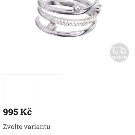
Z
ZDARMA
D
A
R
995 Kč
A
Měrná
Zvolte variantu
cena: