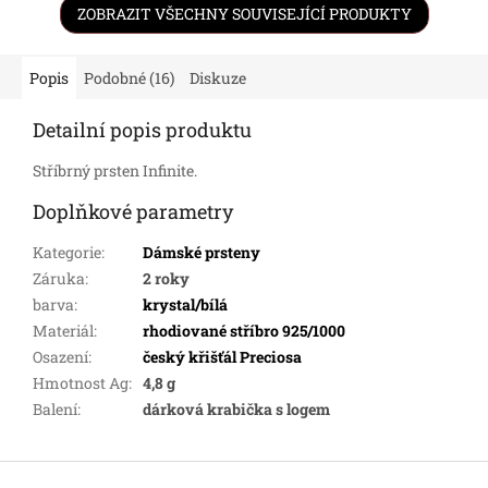
ZOBRAZIT VŠECHNY SOUVISEJÍCÍ PRODUKTY
Popis
Podobné (16)
Diskuze
Detailní popis produktu
Stříbrný prsten Infinite.
Doplňkové parametry
Kategorie
:
Dámské prsteny
Záruka
:
2 roky
barva
:
krystal/bílá
Materiál
:
rhodiované stříbro 925/1000
Osazení
:
český křišťál Preciosa
Hmotnost Ag
:
4,8 g
Balení
:
dárková krabička s logem
Z