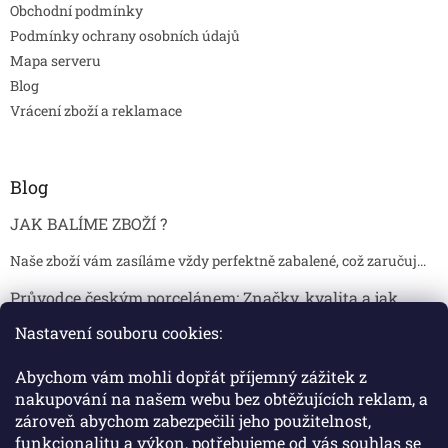
Obchodní podmínky
Podmínky ochrany osobních údajů
Mapa serveru
Blog
Vrácení zboží a reklamace
Blog
JAK BALÍME ZBOŽÍ ?
Naše zboží vám zasíláme vždy perfektně zabalené, což zaručuj...
Průvodce českým porcelánem: Značky, kvalita a jak
poznat originál
Nastavení souboru cookies:
Proč je český porcelán tak ceněný Český porcelán patří dlou...
Abychom vám mohli dopřát příjemný zážitek z
Jak skladovat broušené sklenice, aby se nepoškodily?
nakupování na našem webu bez obtěžujících reklam, a
zároveň abychom zabezpečili jeho použitelnost,
Broušené sklenice jsou symbolem elegance, tradice a luxusu. ...
funkcionalitu a výkon, potřebujeme od vás souhlas se