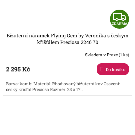
Z
ZDARMA
D
Bižuterní náramek Flying Gem by Veronika s českým
A
křišťálem Preciosa 2246 70
R
Skladem v Praze
(1 ks)
2 295 Kč
Do košíku
A
Barva: kombi Materiál: Rhodiovaný bižuterní kov Osazení:
český křišťál Preciosa Rozměr: 23 x 17...