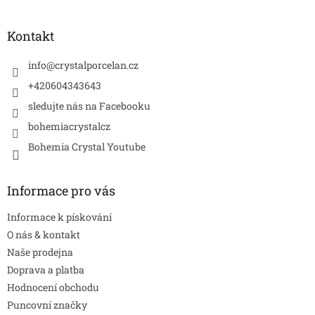
á
p
a
Kontakt
t
í
info
@
crystalporcelan.cz
+420604343643
sledujte nás na Facebooku
bohemiacrystalcz
Bohemia Crystal Youtube
Informace pro vás
Informace k pískování
O nás & kontakt
Naše prodejna
Doprava a platba
Hodnocení obchodu
Puncovní značky