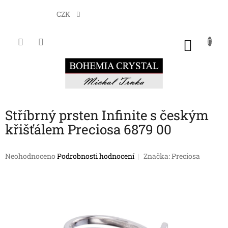
Přejít
na
CZK
obsah
NÁKU
KOŠÍK
Stříbrný prsten Infinite s českým
křišťálem Preciosa 6879 00
Průměrné
Neohodnoceno
Podrobnosti hodnocení
Značka:
Preciosa
hodnocení
produktu
je
0,0
z
5
hvězdiček.