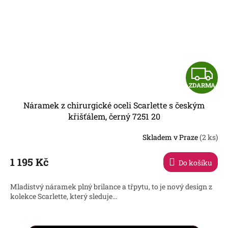
Z
ZDARMA
D
Náramek z chirurgické oceli Scarlette s českým
A
křišťálem, černý 7251 20
R
Skladem v Praze
(2 ks)
1 195 Kč
Do košíku
A
Mladistvý náramek plný brilance a třpytu, to je nový design z
kolekce Scarlette, který sleduje...