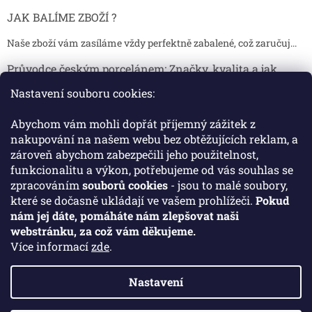
JAK BALÍME ZBOŽÍ ?
Naše zboží vám zasíláme vždy perfektně zabalené, což zaručuj...
Průvodce českým porcelánem: Značky, kvalita a jak
poznat originál
Nastavení souboru cookies:
Proč je český porcelán tak ceněný Český porcelán patří dlou...
Abychom vám mohli dopřát příjemný zážitek z
Jak skladovat broušené sklenice, aby se nepoškodily?
nakupování na našem webu bez obtěžujících reklam, a
zároveň abychom zabezpečili jeho použitelnost,
Broušené sklenice jsou symbolem elegance, tradice a luxusu. ...
funkcionalitu a výkon, potřebujeme od vás souhlas se
zpracováním
souborů cookies
- jsou to malé soubory,
které se dočasně ukládají ve vašem prohlížeči.
Pokud
Facebook
nám jej dáte, pomáháte nám zlepšovat naši
webstránku, za což vám děkujeme.
Více informací
zde
.
Nastavení
Vytvořil Shoptet