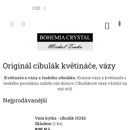
Přejít
na
CZK
obsah
NÁKU
KOŠÍK
Originál cibulák květináče, vázy
Květináče a vázy z českého cibuláku
. Krásné vázy a květináče z
českého porcelánu ozdobí váš domov. Cibulákové vázy s kyticí na
váš stůl.
Nejprodávanější
Váza kytka - cibulák 10242
Skladem
(1 ks)
835 Kč