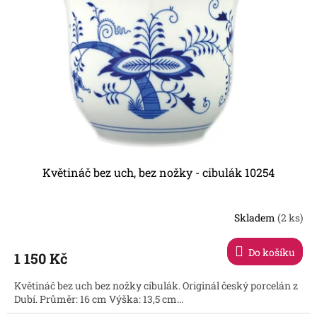
r
s
o
p
d
r
u
o
k
d
t
u
ů
k
t
ů
Květináč bez uch, bez nožky - cibulák 10254
Skladem
(2 ks)
Průměrné
hodnocení
produktu
Do košíku
1 150 Kč
je
2,0
Květináč bez uch bez nožky cibulák. Originál český porcelán z
z
Dubí. Průměr: 16 cm Výška: 13,5 cm...
5
hvězdiček.