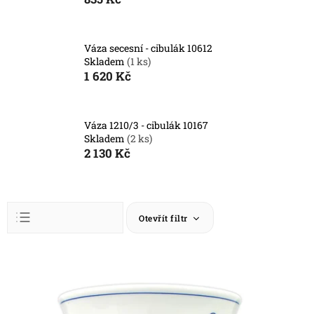
Váza secesní - cibulák 10612
Skladem
(1 ks)
1 620 Kč
Váza 1210/3 - cibulák 10167
Skladem
(2 ks)
2 130 Kč
Ř
Otevřít filtr
a
z
Abecedně
e
V
n
ý
Nejlevnější
í
p
Nejdražší
p
i
Nejprodávanější