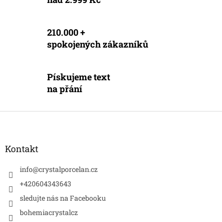
p
i
s
u
210.000 +
spokojených zákazníků
Pískujeme text
na přání
Z
á
p
a
Kontakt
t
í
info
@
crystalporcelan.cz
+420604343643
sledujte nás na Facebooku
bohemiacrystalcz