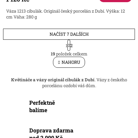
Váza 1213 cibulák. Originál český porcelán z Dubí. Výška: 12
cm Váha: 280 g
NAČÍST 7 DALŠÍCH
S
1
2
t
O
r
19
položek celkem
v
á
l
NAHORU
n
á
k
d
o
v
a
Květináče a vázy originál cibulák z Dubí
. Vázy z českého
á
c
porcelánu ozdobí váš dům.
n
í
í
p
Perfektně
r
v
balíme
k
y
v
Doprava zdarma
ý
nad 2.999 Kč