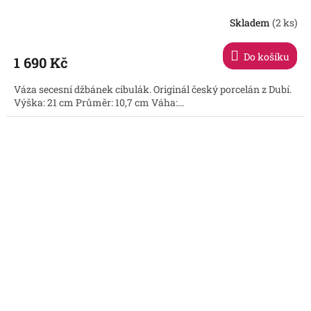
Skladem
(2 ks)
Průměrné
hodnocení
produktu
Do košíku
1 690 Kč
je
3,4
Váza secesní džbánek cibulák. Originál český porcelán z Dubí.
z
Výška: 21 cm Průměr: 10,7 cm Váha:...
5
hvězdiček.