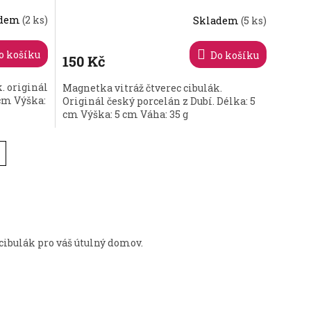
adem
(2 ks)
Skladem
(5 ks)
o košíku
Do košíku
150 Kč
. originál
Magnetka vitráž čtverec cibulák.
 cm Výška:
Originál český porcelán z Dubí. Délka: 5
cm Výška: 5 cm Váha: 35 g
cibulák pro váš útulný domov.