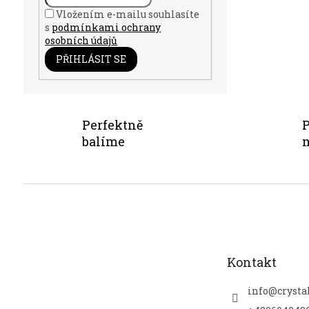
Vložením e-mailu souhlasíte
s
podmínkami ochrany
osobních údajů
PŘIHLÁSIT SE
Perfektně
P
balíme
n
Z
á
p
a
t
Kontakt
í
info
@
crysta