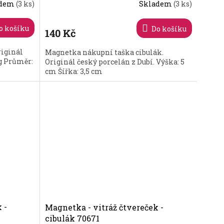
adem
(3 ks)
Skladem
(3 ks)
o košíku
Do košíku
140 Kč
iginál
Magnetka nákupní taška cibulák.
 g Průměr:
Originál český porcelán z Dubí. Výška: 5
cm Šířka: 3,5 cm
 -
Magnetka - vitráž čtvereček -
cibulák 70671