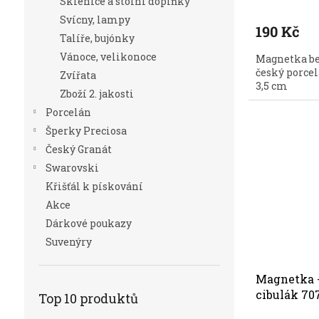
Sklenice a stolní doplňky
Svícny, lampy
190 Kč
Talíře, bujónky
Vánoce, velikonoce
Magnetka be
český porcel
Zvířata
3,5 cm
Zboží 2. jakosti
Porcelán
Šperky Preciosa
Český Granát
Swarovski
Křišťál k pískování
Akce
Dárkové poukazy
Suvenýry
Magnetka -
cibulák 70
Top 10 produktů