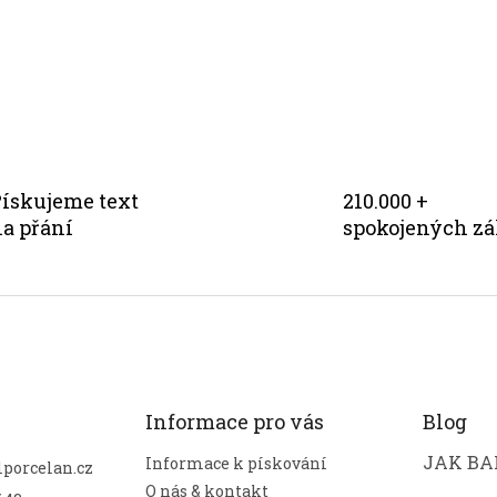
v
k
y
v
ý
p
i
s
u
ískujeme text
210.000 +
a přání
spokojených z
Informace pro vás
Blog
JAK BAL
Informace k pískování
lporcelan.cz
O nás & kontakt