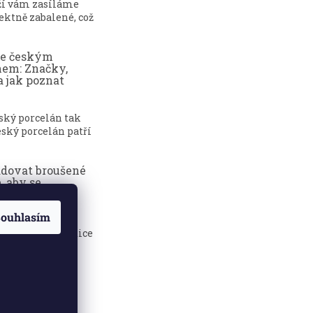
ží vám zasíláme
ektně zabalené, což
ce českým
nem: Značky,
a jak poznat
eský porcelán tak
ský porcelán patří
adovat broušené
, aby se
dily?
ouhlasím
sklenice jsou
 elegance, tradice
.