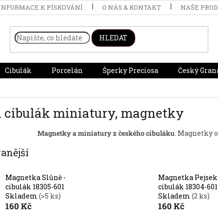
INFORMACE K PÍSKOVÁNÍ
O NÁS & KONTAKT
NAŠE PRO
HLEDAT
Cibulák
Porcelán
Šperky Preciosa
Český Gran
l cibulák miniatury, magnetky
Magnetky a miniatury z českého cibuláku
. Magnetky o
anější
Magnetka Slůně -
Magnetka Pejsek 
cibulák 18305-601
cibulák 18304-601
Skladem
(>5 ks)
Skladem
(2 ks)
160 Kč
160 Kč