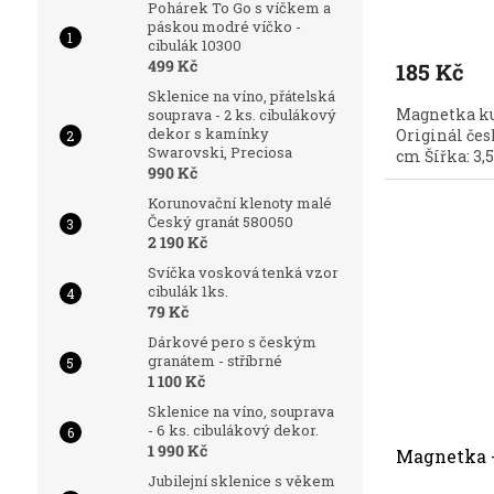
Pohárek To Go s víčkem a
páskou modré víčko -
cibulák 10300
499 Kč
185 Kč
Sklenice na víno, přátelská
Magnetka kuř
souprava - 2 ks. cibulákový
dekor s kamínky
Originál čes
Swarovski, Preciosa
cm Šířka: 3,
990 Kč
Korunovační klenoty malé
Český granát 580050
2 190 Kč
Svíčka vosková tenká vzor
cibulák 1ks.
79 Kč
Dárkové pero s českým
granátem - stříbrné
1 100 Kč
Sklenice na víno, souprava
- 6 ks. cibulákový dekor.
1 990 Kč
Magnetka -
Jubilejní sklenice s věkem