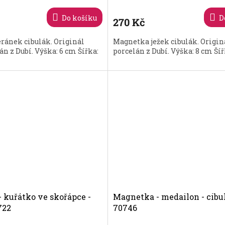
Do košíku
D
270 Kč
ránek cibulák. Originál
Magnetka ježek cibulák. Origin
án z Dubí. Výška: 6 cm Šířka:
porcelán z Dubí. Výška: 8 cm Šíř
 kuřátko ve skořápce -
Magnetka - medailon - cibu
722
70746