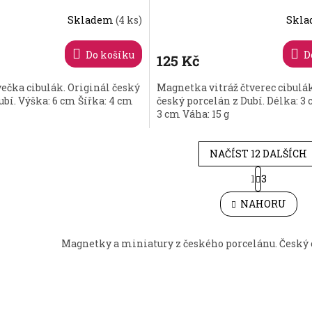
Skladem
(4 ks)
Skl
Do košíku
D
125 Kč
čka cibulák. Originál český
Magnetka vitráž čtverec cibulák
ubí. Výška: 6 cm Šířka: 4 cm
český porcelán z Dubí. Délka: 3
3 cm Váha: 15 g
NAČÍST 12 DALŠÍCH
S
1
3
O
t
r
v
NAHORU
á
l
n
á
k
d
o
Magnetky a miniatury z českého porcelánu. Český 
a
v
c
á
í
n
p
í
r