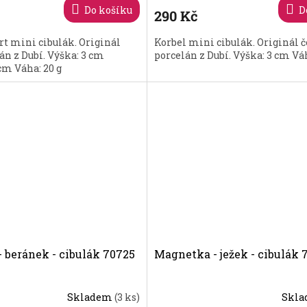
Do košíku
D
290 Kč
t mini cibulák. Originál
Korbel mini cibulák. Originál 
án z Dubí. Výška: 3 cm
porcelán z Dubí. Výška: 3 cm Váh
cm Váha: 20 g
 beránek - cibulák 70725
Magnetka - ježek - cibulák 
Skladem
(3 ks)
Skl