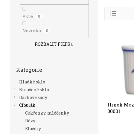
n
e
Ř
l
a
Akce
0
z
Abece
e
Novinka
0
V
n
Nejlev
ý
í
ROZBALIT FILTR
p
Nejdra
p
i
r
Nejpro
s
o
Přeskočit
p
d
Kategorie
kategorie
r
u
o
k
Hladké sklo
d
t
Broušené sklo
u
ů
k
Dárkové sady
t
Hrnek Mozar
Cibulák
ů
00001
Cukřenky, mléčenky
Dózy
Etažéry