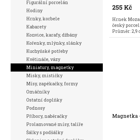
Figurální porcelán
255 Kč
Hodiny
Hrnky, korbele
Hrnek Mozar
český porcel
Kabarety
Průměr: 2,9 
Konvice, karafy, džbány
Kořenky, mlýnky, slánky
Kuchyňské potřeby
Květináče, vázy
Miniatury, magnetky
Misky, mističky
Mísy, zapékačky, formy
Omáčníky
Ostatní doplňky
Podnosy
Magnetka -
Příbory, naběračky
Prolamované mísy, talíře
Šálky s podšálky