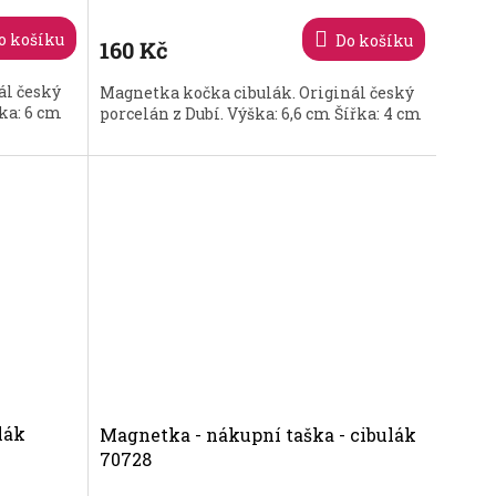
o košíku
Do košíku
160 Kč
ál český
Magnetka kočka cibulák. Originál český
ka: 6 cm
porcelán z Dubí. Výška: 6,6 cm Šířka: 4 cm
lák
Magnetka - nákupní taška - cibulák
70728