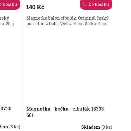
o košíku
Do košíku
140 Kč
český
Magnetka balon cibulák. Originál český
a: 20 g
porcelán z Dubí. Výška: 6 cm Šířka: 4 cm
70720
Magnetka - kočka - cibulák 18303-
601
adem
(5 ks)
Skladem
(3 ks)