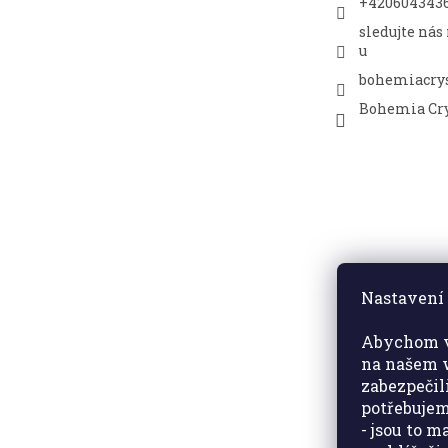
+420604343
sledujte nás
u
bohemiacrys
Bohemia Cry
Nastavení 
Abychom v
na našem w
zabezpečil
potřebujem
- jsou to 