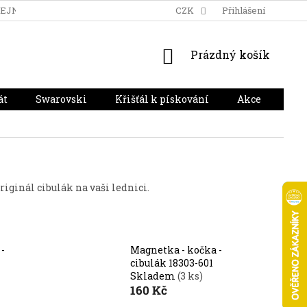
DEJNA
DOPRAVA A PLATBA
HODNOCENÍ OBCHODU
CZK
Přihlášení
NÁKUPNÍ
Prázdný košík
KOŠÍK
át
Swarovski
Křišťál k pískování
Akce
Dár
riginál cibulák na vaši lednici.
-
Magnetka - kočka -
cibulák 18303-601
Skladem
(3 ks)
160 Kč