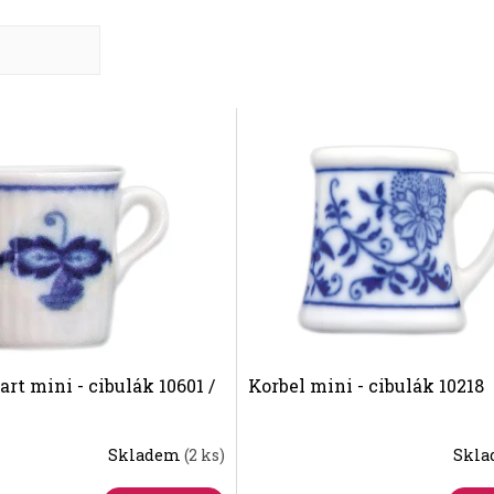
dně
nější
žší
dávanější
t mini - cibulák 10601 /
Korbel mini - cibulák 10218
Skladem
(2 ks)
Skl