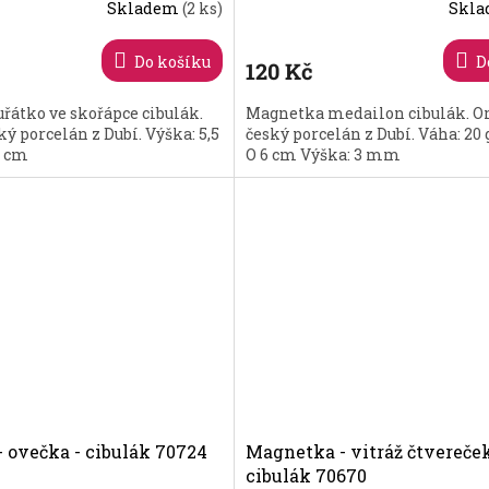
Skladem
(2 ks)
Skl
Do košíku
D
120 Kč
átko ve skořápce cibulák.
Magnetka medailon cibulák. Or
ký porcelán z Dubí. Výška: 5,5
český porcelán z Dubí. Váha: 20
5 cm
O 6 cm Výška: 3 mm
 ovečka - cibulák 70724
Magnetka - vitráž čtvereček
cibulák 70670