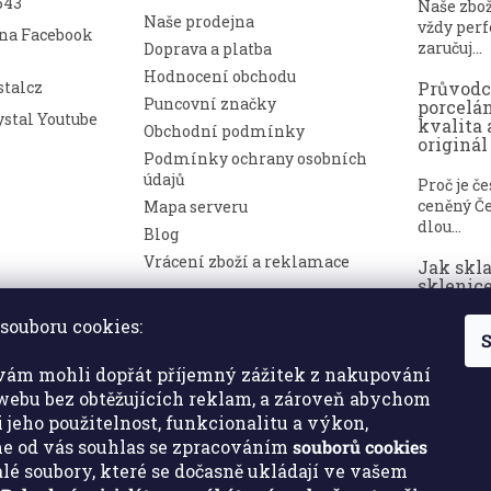
643
Naše zbo
Naše prodejna
vždy perf
 na Facebook
zaručuj...
Doprava a platba
Hodnocení obchodu
talcz
Průvod
Puncovní značky
porcelá
stal Youtube
kvalita 
Obchodní podmínky
originál
Podmínky ochrany osobních
údajů
Proč je č
ceněný Če
Mapa serveru
dlou...
Blog
Vrácení zboží a reklamace
Jak skl
sklenice
nepoško
souboru cookies:
S
Broušené 
symbolem
ám mohli dopřát příjemný zážitek z nakupování
a luxusu. ..
ebu bez obtěžujících reklam, a zároveň abychom
i jeho použitelnost, funkcionalitu a výkon,
e od vás souhlas se zpracováním
souborů cookies
malé soubory, které se dočasně ukládají ve vašem