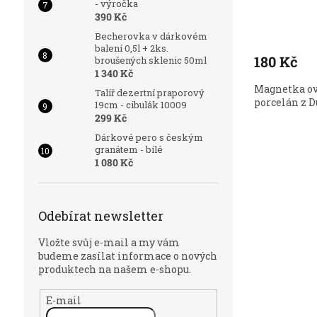
- výročka
390 Kč
Becherovka v dárkovém
balení 0,5l + 2ks.
180 Kč
broušených sklenic 50ml
1 340 Kč
Magnetka ove
Talíř dezertní praporový
porcelán z D
19cm - cibulák 10009
299 Kč
Dárkové pero s českým
granátem - bílé
1 080 Kč
Odebírat newsletter
Vložte svůj e-mail a my vám
budeme zasílat informace o nových
produktech na našem e-shopu.
E-mail