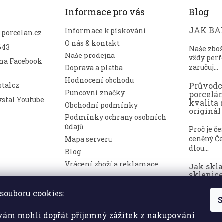
Informace pro vás
Blog
JAK BAL
Informace k pískování
lporcelan.cz
O nás & kontakt
643
Naše zbo
Naše prodejna
vždy perf
 na Facebook
zaručuj...
Doprava a platba
Hodnocení obchodu
talcz
Průvod
Puncovní značky
porcelá
stal Youtube
kvalita 
Obchodní podmínky
originál
Podmínky ochrany osobních
údajů
Proč je č
ceněný Če
Mapa serveru
dlou...
Blog
Vrácení zboží a reklamace
Jak skl
sklenice
nepoško
souboru cookies:
S
Broušené 
symbolem
ám mohli dopřát příjemný zážitek z nakupování
a luxusu. ..