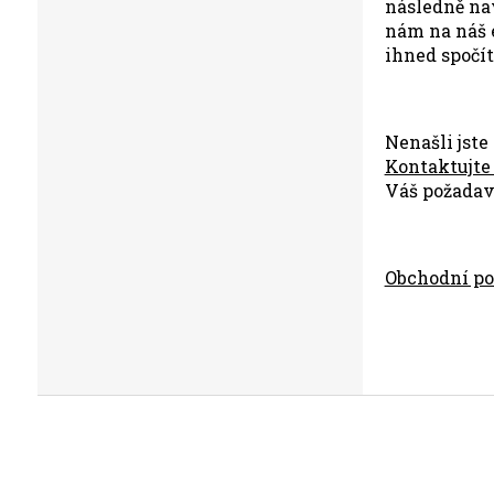
následně na
nám na náš 
ihned spočí
Nenašli jst
Kontaktujte
Váš požadav
Obchodní p
Z
á
p
a