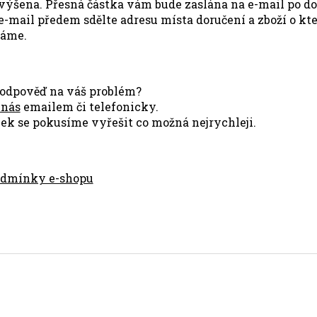
výšena. Přesná částka vám bude zaslána na e-mail po d
e-mail předem sdělte adresu místa doručení a zboží o k
táme.
e odpověď na váš problém?
 nás
emailem či telefonicky.
ek se pokusíme vyřešit co možná nejrychleji.
odmínky e-shopu