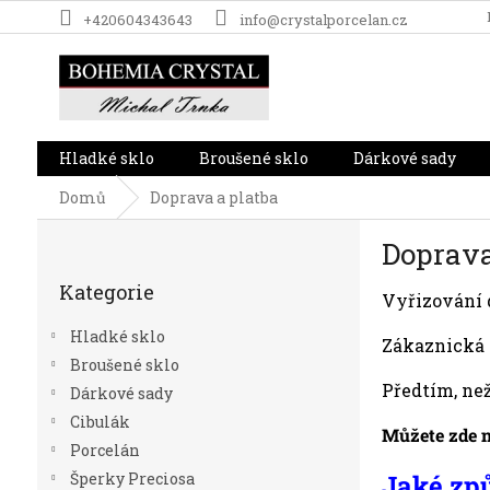
Přejít
+420604343643
info@crystalporcelan.cz
na
obsah
Hladké sklo
Broušené sklo
Dárkové sady
Domů
Doprava a platba
P
Doprava
o
Přeskočit
s
Kategorie
kategorie
Vyřizování 
t
r
Hladké sklo
Zákaznická 
a
Broušené sklo
n
Předtím, než
Dárkové sady
n
í
Cibulák
Můžete zde na
p
Porcelán
a
Jaké způ
Šperky Preciosa