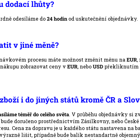
u dodací lhůty?
ardně odesíláme do
24 hodin
od uskutečnění objednávky.
tit v jiné měně?
dnávkovém procesu máte možnost změnit měnu na
EUR
,
 nákupu zobrazovat ceny v
EUR
, nebo
USD
překliknutím 
 zboží i do jiných států kromě ČR a Slo
asíláme téměř do celého světa
. V průběhu objednávky si zv
í bude doručeno prostřednictvím Zásilkovny, nebo České 
esu. Cena za dopravu je u každého státu nastavena na b
výrazně lišit, případně bude balík nestandartně objemný