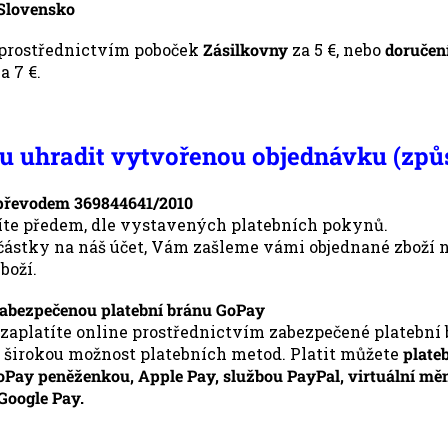
 Slovensko
prostřednictvím poboček
Zásilkovny
za 5 €, nebo
doručen
a 7 €.
u uhradit vytvořenou objednávku (způ
řevodem 369844641/2010
títe předem, dle vystavených platebních pokynů.
 částky na náš účet, Vám zašleme vámi objednané zboží 
boží.
zabezpečenou platební bránu GoPay
zaplatíte online prostřednictvím zabezpečené platební 
í širokou možnost platebních metod. Platit můžete
plate
Pay peněženkou, Apple Pay, službou PayPal, virtuální měn
Google Pay.