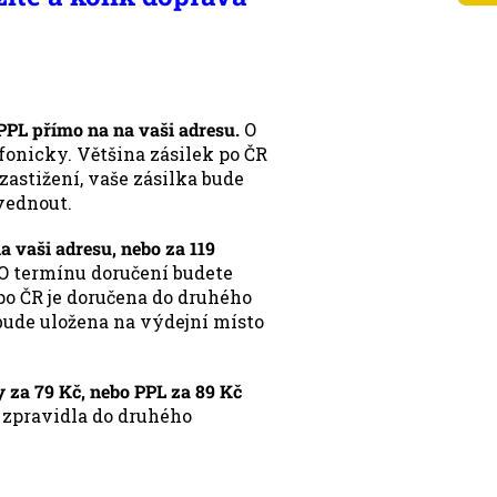
PPL přímo na na vaši adresu.
O
onicky. Většina zásilek po ČR
astižení, vaše zásilka bude
vednout.
 vaši adresu, nebo za 119
O termínu doručení budete
po ČR je doručena do druhého
 bude uložena na výdejní místo
 za 79 Kč, nebo PPL za 89 Kč
e zpravidla do druhého