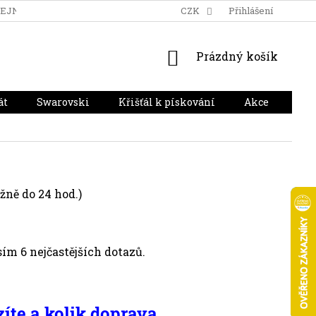
DEJNA
DOPRAVA A PLATBA
HODNOCENÍ OBCHODU
CZK
Přihlášení
NÁKUPNÍ
Prázdný košík
KOŠÍK
át
Swarovski
Křišťál k pískování
Akce
Dár
žně do 24 hod.)
ím 6 nejčastějších dotazů.
íte a kolik doprava