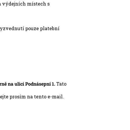
a výdejních místech s
vyzvednutí pouze platební
ně na ulici Podnásepní 1.
Tato
jte prosím na tento e-mail.