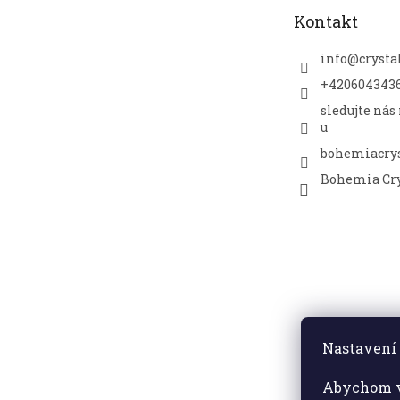
t
Kontakt
í
info
@
crysta
+420604343
sledujte nás
u
bohemiacrys
Bohemia Cry
Nastavení 
Abychom v