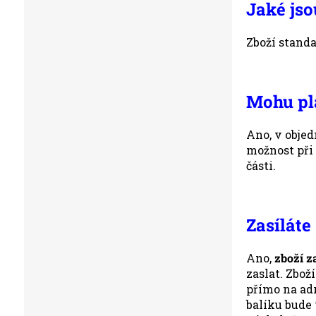
Jaké jso
Zboží stand
Mohu pla
Ano, v obje
možnost při
části.
Zasíláte
Ano,
zboží z
zaslat. Zbož
přímo na adr
balíku bude 