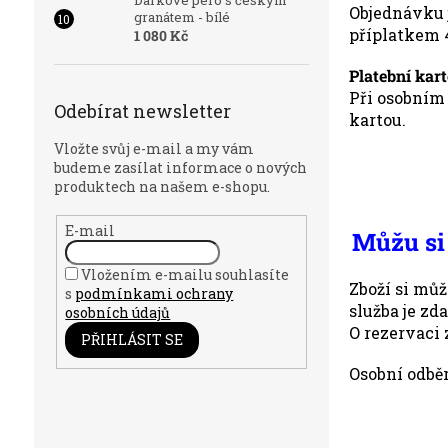
Dárkové pero s českým
Objednávku j
granátem - bílé
příplatkem 
1 080 Kč
Platební kar
Při osobním 
Odebírat newsletter
kartou.
Vložte svůj e-mail a my vám
budeme zasílat informace o nových
produktech na našem e-shopu.
E-mail
Můžu si
Vložením e-mailu souhlasíte
Zboží si můž
s
podmínkami ochrany
služba je zd
osobních údajů
O rezervaci 
PŘIHLÁSIT SE
Osobní odběr 