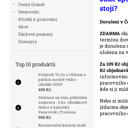
n
Český Granát
stojí?
e
Swarovski
l
Křišťál k pískování
Doručení v Č
Akce
ZDARMA
obj
Dárkové poukazy
termínu dor
Suvenýry
je doručena 
uložena na v
Za 109 Kč ob
Top 10 produktů
Kč objednávk
Pohárek To Go s víčkem a
informováni
páskou modré víčko -
pracovního d
cibulák 10300
kde si ji mů
499 Kč
Sklenice na víno, přátelská
Nebo si můž
souprava - 2 ks. cibulákový
(zdarma obje
dekor s kamínky
Swarovski, Preciosa
pracovního d
990 Kč
Korunovační klenoty malé