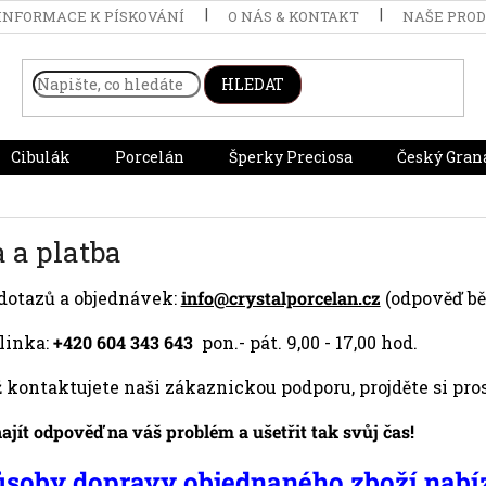
INFORMACE K PÍSKOVÁNÍ
O NÁS & KONTAKT
NAŠE PRO
HLEDAT
Cibulák
Porcelán
Šperky Preciosa
Český Gran
 a platba
dotazů a objednávek:
info@crystalporcelan.cz
(odpověď bě
linka:
+420 604 343 643
pon.- pát. 9,00 - 17,00 hod.
 kontaktujete naši zákaznickou podporu, projděte si pros
jít odpověď na váš problém a ušetřit tak svůj čas!
soby dopravy objednaného zboží nabíz