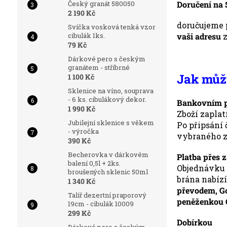
Doručení na
Český granát 580050
2 190 Kč
doručujeme 
Svíčka vosková tenká vzor
vaši adresu
z
cibulák 1ks.
79 Kč
Dárkové pero s českým
granátem - stříbrné
Jak můž
1 100 Kč
Sklenice na víno, souprava
- 6 ks. cibulákový dekor.
Bankovním p
1 990 Kč
Zboží zapla
Jubilejní sklenice s věkem
Po připsání
- výročka
vybraného z
390 Kč
Becherovka v dárkovém
Platba přes 
balení 0,5l + 2ks.
Objednávku 
broušených sklenic 50ml
brána nabíz
1 340 Kč
převodem, Go
Talíř dezertní praporový
peněženkou 
19cm - cibulák 10009
299 Kč
Dobírkou