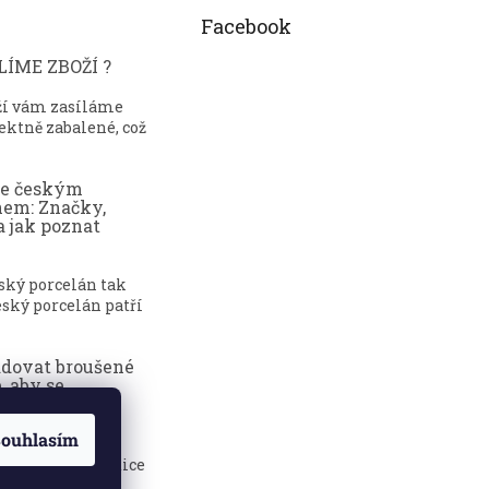
Facebook
ÍME ZBOŽÍ ?
ží vám zasíláme
ektně zabalené, což
ce českým
nem: Značky,
a jak poznat
eský porcelán tak
ský porcelán patří
adovat broušené
, aby se
dily?
ouhlasím
sklenice jsou
 elegance, tradice
.