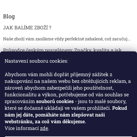
Blog
JAK BALÍME ZBOŽÍ ?
Naše zboží vám zasíláme vždy perfektně zabalené, což zaručuj...
Průvodce českým porcelánem: Značky, kvalita a jak
poznat originál
Nastavení souboru cookies:
Proč je český porcelán tak ceněný Český porcelán patří dlou...
Abychom vám mohli dopřát příjemný zážitek z
Jak skladovat broušené sklenice, aby se nepoškodily?
nakupování na našem webu bez obtěžujících reklam, a
zároveň abychom zabezpečili jeho použitelnost,
Broušené sklenice jsou symbolem elegance, tradice a luxusu. ...
funkcionalitu a výkon, potřebujeme od vás souhlas se
zpracováním
souborů cookies
- jsou to malé soubory,
které se dočasně ukládají ve vašem prohlížeči.
Pokud
Facebook
nám jej dáte, pomáháte nám zlepšovat naši
webstránku, za což vám děkujeme.
Více informací
zde
.