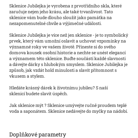
Sklenice Jubilejka je vyrobena z prvotřídního skla, které
zaručuje nejen jeho krásu, ale také trvanlivost. Tato
sklenice vám bude dlouho sloužit jako památka na
nezapomenutelné chvíle a výjimečné události.
Sklenice Jubilejka je více než jen sklenice - je to symbolický
prvek, který vám umožní oslavit a uchovat vzpomínky na
významné roky ve vašem životě. Přineste si do svého
domova kousek osobní historie a nechte se unést elegancí
a významem této sklenice. Buďte součástí každé slavnosti
a dávejte dárky s hlubokým smyslem. Sklenice Jubilejka je
způsob, jak vzdát hold minulosti a slavit přítomnost s
vkusem a stylem.
Hledáte krásný dárek k životnímu jubileu? S naší
sklenicí budete slavit úspěch.
Jak sklenice mýt ? Sklenice umývejte ručně proudem teplé
voda a saponátem. Sklenice nedávejte do myčky na nádobí.
Doplňkové parametry