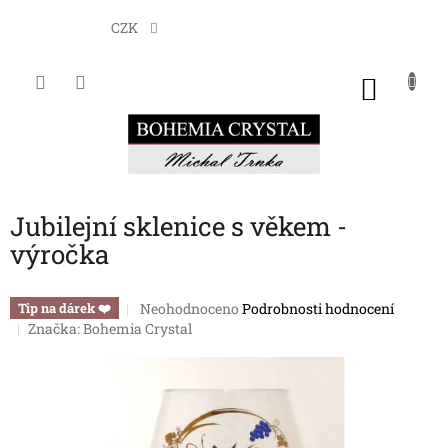
Přejít
na
CZK
obsah
NÁKU
KOŠÍK
Jubilejní sklenice s věkem -
výročka
Průměrné
Neohodnoceno
Podrobnosti hodnocení
Tip na dárek ❤️
hodnocení
Značka:
Bohemia Crystal
produktu
je
0,0
z
5
hvězdiček.