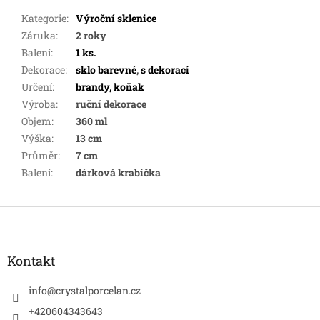
Kategorie
:
Výroční sklenice
Záruka
:
2 roky
Balení
:
1 ks.
Dekorace
:
sklo barevné
,
s dekorací
Určení
:
brandy, koňak
Výroba
:
ruční dekorace
Objem
:
360 ml
Výška
:
13 cm
Průměr
:
7 cm
Balení
:
dárková krabička
Z
á
p
a
Kontakt
t
í
info
@
crystalporcelan.cz
+420604343643