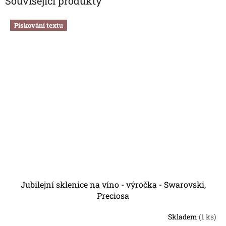
Související produkty
Pískování textu
Jubilejní sklenice na víno - výročka - Swarovski,
Preciosa
Skladem
(1 ks)
Průměrné