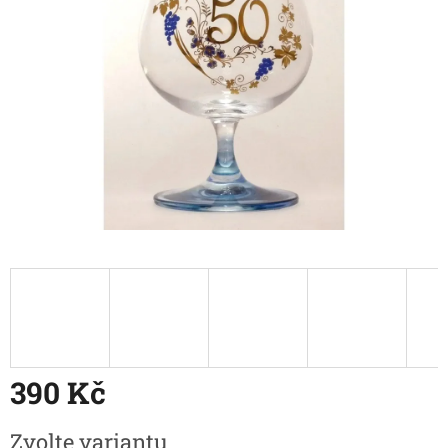
390 Kč
Měrná
Zvolte variantu
cena: