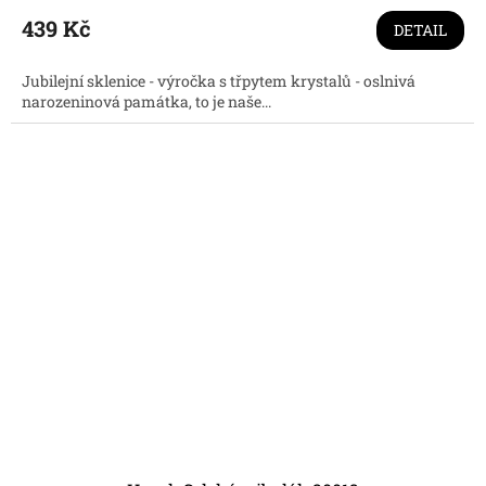
hodnocení
produktu
439 Kč
DETAIL
je
3,7
Jubilejní sklenice - výročka s třpytem krystalů - oslnivá
z
narozeninová památka, to je naše...
5
hvězdiček.