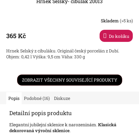
Hrnek Selský- cibulák 20013
Skladem
(>5 ks)
365 Kč
Do košíku
Hrnek Selský z cibuláku. Originál český porcelán z Dubí.
Objem: 0,42 l Výška: 9,5 cm Váha: 330 g
ZOBRAZIT VŠECHNY SOUVISEJÍCÍ PRODUKTY
Popis
Podobné (16)
Diskuze
Detailní popis produktu
Elegantní jubilejní sklenice k narozeninám.
Klasická
dekorovaná výroční sklenice
.