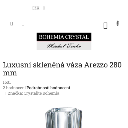
Přejít
na
CZK
obsah
NÁKU
KOŠÍK
Luxusní skleněná váza Arezzo 280
mm
1631
Průměrné
2 hodnocení
Podrobnosti hodnocení
hodnocení
Značka:
Crystalite Bohemia
produktu
je
4,5
z
5
hvězdiček.