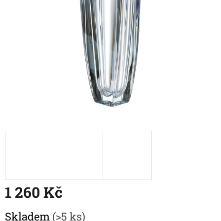
1 260 Kč
Měrná
Skladem
(>5 ks)
cena: