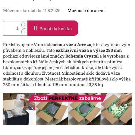
Můžeme doručit do:
11.8.2026
Možnosti doručení
Přidat do košíku
Představujeme Vám
skleněnou vázu Arezzo
, která vyniká svým
půvabem a noblesou. Tato
exkluzivní váza o výšce 280 mm
pochází od světoznámé značky
Bohemia Crystal
a je vyrobena z
bezolovnatého křišťálu českých sklářských mistrů s příměsí
titanu, což zajišťuje její nejen estetickou krásu, ale také vyšší
odolnost a dlouhou životnost. Silnostěnné sklo dodává váze
stabilitu a dokonlost. Materiál: bezolovnaté křišťálové sklo výška
280 mm šířka a hloubka 115 mm hmotnost 3,38 kg.