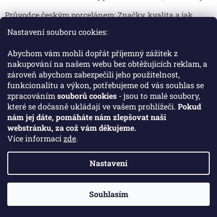
Průvodce českým porcelánem: Značky, kvalita a jak
poznat originál
Nastavení souboru cookies:
Proč je český porcelán tak ceněný Český porcelán patří dlou...
Abychom vám mohli dopřát příjemný zážitek z
Jak skladovat broušené sklenice, aby se nepoškodily?
nakupování na našem webu bez obtěžujících reklam, a
zároveň abychom zabezpečili jeho použitelnost,
Broušené sklenice jsou symbolem elegance, tradice a luxusu. ...
funkcionalitu a výkon, potřebujeme od vás souhlas se
zpracováním
souborů cookies
- jsou to malé soubory,
které se dočasně ukládají ve vašem prohlížeči.
Pokud
Facebook
nám jej dáte, pomáháte nám zlepšovat naši
webstránku, za což vám děkujeme.
Více informací
zde
.
Nastavení
Vytvořil Shoptet
Souhlasím
Copyright 2026
Crystal Porcelan
. Všechna práva vyhrazena.