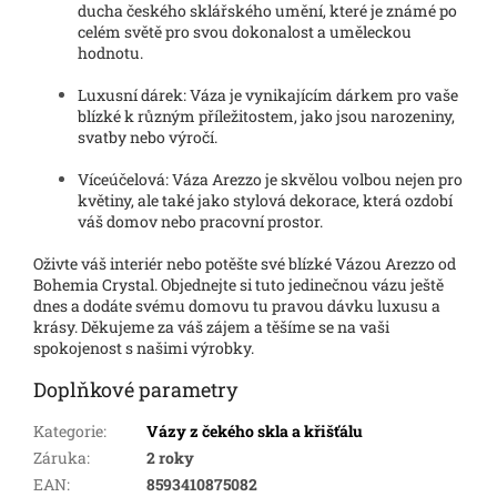
ducha českého sklářského umění, které je známé po
celém světě pro svou dokonalost a uměleckou
hodnotu.
Luxusní dárek: Váza je vynikajícím dárkem pro vaše
blízké k různým příležitostem, jako jsou narozeniny,
svatby nebo výročí.
Víceúčelová: Váza Arezzo je skvělou volbou nejen pro
květiny, ale také jako stylová dekorace, která ozdobí
váš domov nebo pracovní prostor.
Oživte váš interiér nebo potěšte své blízké Vázou Arezzo od
Bohemia Crystal. Objednejte si tuto jedinečnou vázu ještě
dnes a dodáte svému domovu tu pravou dávku luxusu a
krásy. Děkujeme za váš zájem a těšíme se na vaši
spokojenost s našimi výrobky.
Doplňkové parametry
Kategorie
:
Vázy z čekého skla a křišťálu
Záruka
:
2 roky
EAN
:
8593410875082