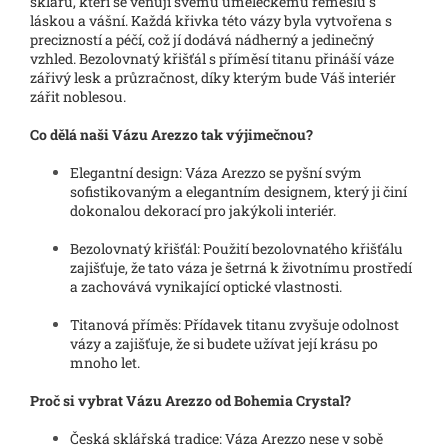
sklářů, kteří se věnují svému uměleckému řemeslu s
láskou a vášní. Každá křivka této vázy byla vytvořena s
precizností a péčí, což jí dodává nádherný a jedinečný
vzhled. Bezolovnatý křišťál s příměsí titanu přináší váze
zářivý lesk a průzračnost, díky kterým bude Váš interiér
zářit noblesou.
Co dělá naši Vázu Arezzo tak výjimečnou?
Elegantní design: Váza Arezzo se pyšní svým
sofistikovaným a elegantním designem, který ji činí
dokonalou dekorací pro jakýkoli interiér.
Bezolovnatý křišťál: Použití bezolovnatého křišťálu
zajišťuje, že tato váza je šetrná k životnímu prostředí
a zachovává vynikající optické vlastnosti.
Titanová příměs: Přídavek titanu zvyšuje odolnost
vázy a zajišťuje, že si budete užívat její krásu po
mnoho let.
Proč si vybrat Vázu Arezzo od Bohemia Crystal?
Česká sklářská tradice: Váza Arezzo nese v sobě