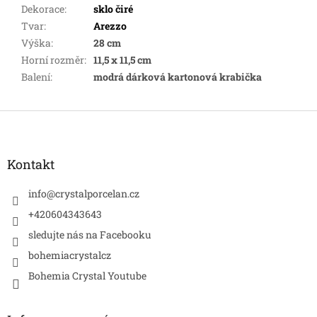
Dekorace
:
sklo čiré
Tvar
:
Arezzo
Výška
:
28 cm
Horní rozměr
:
11,5 x 11,5 cm
Balení
:
modrá dárková kartonová krabička
Z
á
p
a
Kontakt
t
í
info
@
crystalporcelan.cz
+420604343643
sledujte nás na Facebooku
bohemiacrystalcz
Bohemia Crystal Youtube