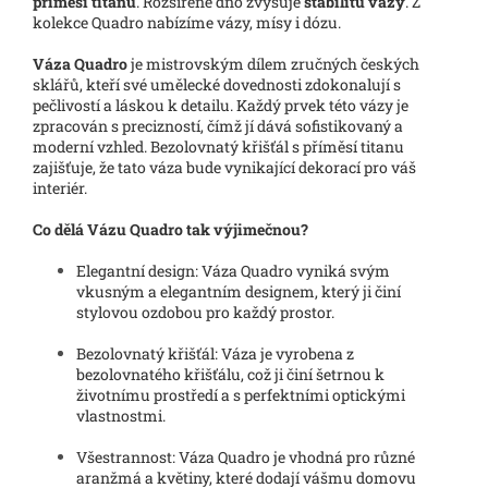
příměsí titanu
. Rozšířené dno zvyšuje
stabilitu vázy
. Z
kolekce Quadro nabízíme vázy, mísy i dózu.
Váza Quadro
je mistrovským dílem zručných českých
sklářů, kteří své umělecké dovednosti zdokonalují s
pečlivostí a láskou k detailu. Každý prvek této vázy je
zpracován s precizností, čímž jí dává sofistikovaný a
moderní vzhled. Bezolovnatý křišťál s příměsí titanu
zajišťuje, že tato váza bude vynikající dekorací pro váš
interiér.
Co dělá Vázu Quadro tak výjimečnou?
Elegantní design: Váza Quadro vyniká svým
vkusným a elegantním designem, který ji činí
stylovou ozdobou pro každý prostor.
Bezolovnatý křišťál: Váza je vyrobena z
bezolovnatého křišťálu, což ji činí šetrnou k
životnímu prostředí a s perfektními optickými
vlastnostmi.
Všestrannost: Váza Quadro je vhodná pro různé
aranžmá a květiny, které dodají vášmu domovu