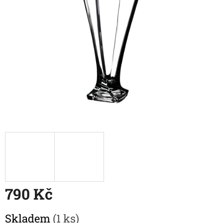
790 Kč
Měrná
Skladem
(1 ks)
cena: