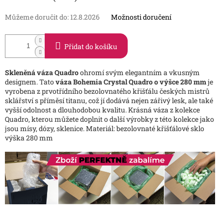
Můžeme doručit do:
12.8.2026
Možnosti doručení
Přidat do košíku
Skleněná váza Quadro
ohromí svým elegantním a vkusným
designem. Tato
váza Bohemia Crystal Quadro o výšce 280 mm
je
vyrobena z prvotřídního bezolovnatého křišťálu českých mistrů
sklářství s příměsí titanu, což jí dodává nejen zářivý lesk, ale také
vyšší odolnost a dlouhodobou kvalitu. Krásná váza z kolekce
Quadro, kterou můžete doplnit o další výrobky z této kolekce jako
jsou mísy, dózy, sklenice. Materiál: bezolovnaté křišťálové sklo
výška 280 mm