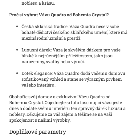
noblesu a krásu.
P
roč si vybrat Vázu Quadro od Bohemia Crystal?
Česká sklářská tradice: Váza Quadro nese v sobě
bohaté dědictví českého sklářského umění, které má
mezinárodní uznání a prestiž.
Luxusní dárek: Váza je skvělým dárkem pro vaše
blízké k nejrůznějším příležitostem, jako jsou
narozeniny, svatby nebo výročí.
Dotek elegance: Váza Quadro dodá vašemu domovu
sofistikovaný vzhled a stane se výrazným prvkem
vašeho interiéru.
Obohaťte svůj domov o exkluzivní Vázu Quadro od
Bohemia Crystal. Objednejte si tuto fascinující vázu ještě
dnes a dodáte svému interiéru ten správný dárek luxusu a
noblesy. Děkujeme za váš zájem a těšíme se na vaši
spokojenost s našimi výrobky.
Doplňkové parametry