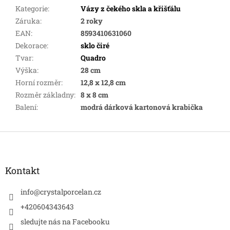
Kategorie
:
Vázy z čekého skla a křišťálu
Záruka
:
2 roky
EAN
:
8593410631060
Dekorace
:
sklo čiré
Tvar
:
Quadro
Výška
:
28 cm
Horní rozměr
:
12,8 x 12,8 cm
Rozměr základny
:
8 x 8 cm
Balení
:
modrá dárková kartonová krabička
Z
á
p
a
Kontakt
t
í
info
@
crystalporcelan.cz
+420604343643
sledujte nás na Facebooku