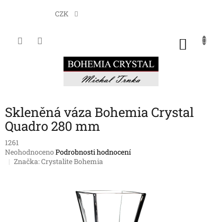
Přejít
na
CZK
obsah
NÁKU
KOŠÍK
Skleněná váza Bohemia Crystal
Quadro 280 mm
1261
Průměrné
Neohodnoceno
Podrobnosti hodnocení
hodnocení
Značka:
Crystalite Bohemia
produktu
je
0,0
z
5
hvězdiček.