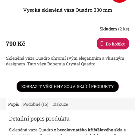
Vysoká skleněná váza Quadro 330 mm
Skladem
(2 ks)
Průměrné
hodnocení
produktu
790 Kč
Do košíku
je
4,3
Skleněná váza Quadro ohromí svým elegantním a vkusným
z
designem. Tato váza Bohemia Crystal Quadro...
5
hvězdiček.
ZOBRAZIT VŠECHNY SOUVISEJÍCÍ PRODUKTY
Popis
Podobné (16)
Diskuze
Detailní popis produktu
Skleněná váza Quadro
z bezolovnatého křišťálového skla s