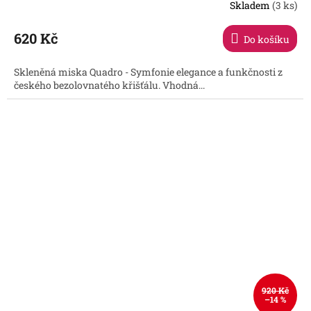
Skladem
(3 ks)
Průměrné
hodnocení
produktu
620 Kč
Do košíku
je
5,0
Skleněná miska Quadro - Symfonie elegance a funkčnosti z
z
českého bezolovnatého křišťálu. Vhodná...
5
hvězdiček.
920 Kč
–14 %