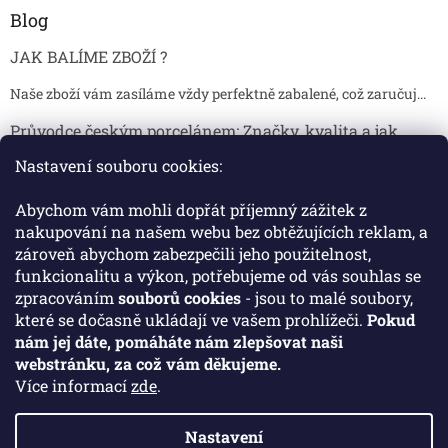
Blog
JAK BALÍME ZBOŽÍ ?
Naše zboží vám zasíláme vždy perfektně zabalené, což zaručuj...
Průvodce českým porcelánem: Značky, kvalita a jak
poznat originál
Nastavení souboru cookies:
Proč je český porcelán tak ceněný Český porcelán patří dlou...
Abychom vám mohli dopřát příjemný zážitek z
Jak skladovat broušené sklenice, aby se nepoškodily?
nakupování na našem webu bez obtěžujících reklam, a
zároveň abychom zabezpečili jeho použitelnost,
Broušené sklenice jsou symbolem elegance, tradice a luxusu. ...
funkcionalitu a výkon, potřebujeme od vás souhlas se
zpracováním
souborů cookies
- jsou to malé soubory,
které se dočasně ukládají ve vašem prohlížeči.
Pokud
Facebook
nám jej dáte, pomáháte nám zlepšovat naši
webstránku, za což vám děkujeme.
Více informací
zde
.
Nastavení
Vytvořil Shoptet