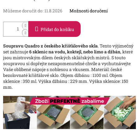
Můžeme doručit do:
11.8.2026
Možnosti doručení
Přidat do košíku
Soupravu Quadro z českého křišťálového skla
. Tento výjimečný
set zahrnuje
6 sklenic na vodu, koktejl, nebo limo a džbán
, které
jsou mistrovským dílem českých sklářských mistrů. S touto
soupravou si dopřejte nezapomenutelné chvíle a vychutnávejte
Vaše oblíbené nápoje s noblesou a vkusem. Materiál: české
bezolovnaté křišťálové sklo. Objem džbánu : 1100 ml. Objem
sklenice : 350 ml. Výška džbánu : 229 mm. Výška sklenice: 150
mm.