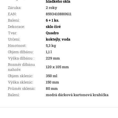
hladkého skla
Záruka
:
2 roky
EAN
:
8593410880611
Balení
:
6 + 1 ks.
Dekorace
:
sklo čiré
Tvar
:
Quadro
Určení
:
koktejly
,
voda
Hmotnost
:
5,3 kg
Objem džbánu
:
1,1 l
Výška džbánu
:
229 mm
Rozměr džbánu
120 x 105 mm
nahoře
:
Objem sklenic
:
350 ml
Výška sklenic
:
150 mm
Průměr sklenic
:
80 mm
Balení
:
modrá dárková kartonová krabička
Z
á