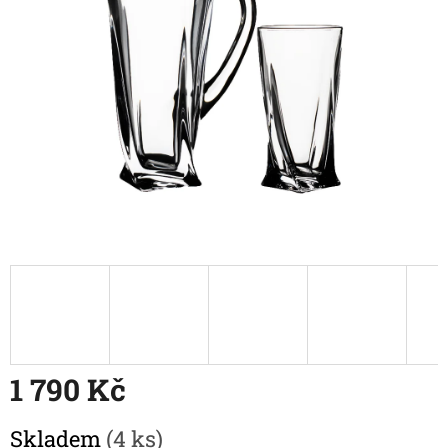
1 790 Kč
Měrná
Skladem
(4 ks)
cena: