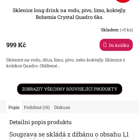
Sklenice long drink na vodu, pivo, limo, koktejly.
Bohemia Crystal Quadro 6ks.
Skladem
(>5 ks)
Průměrné
hodnocení
produktu
999 Kč
Do košíku
je
4,7
Sklenice na vodu, džus, limo, pivo, nebo koktejly. Sklenice z
z
kolekce Quadro. Oblíbené...
5
hvězdiček.
ZOBRAZIT VŠECHNY SOUVISEJÍCÍ PRODUKTY
Popis
Podobné (16)
Diskuze
Detailní popis produktu
Souprava se skládá z džbánu o obsahu 1,1