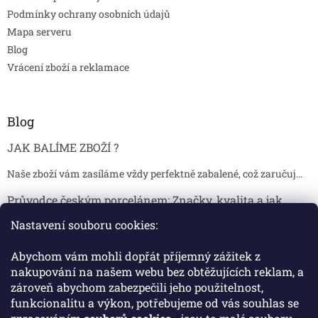
Podmínky ochrany osobních údajů
Mapa serveru
Blog
Vrácení zboží a reklamace
Blog
JAK BALÍME ZBOŽÍ ?
Naše zboží vám zasíláme vždy perfektně zabalené, což zaručuj...
Průvodce českým porcelánem: Značky, kvalita a jak
poznat originál
Nastavení souboru cookies:
Proč je český porcelán tak ceněný Český porcelán patří dlou...
Abychom vám mohli dopřát příjemný zážitek z
Jak skladovat broušené sklenice, aby se nepoškodily?
nakupování na našem webu bez obtěžujících reklam, a
zároveň abychom zabezpečili jeho použitelnost,
Broušené sklenice jsou symbolem elegance, tradice a luxusu. ...
funkcionalitu a výkon, potřebujeme od vás souhlas se