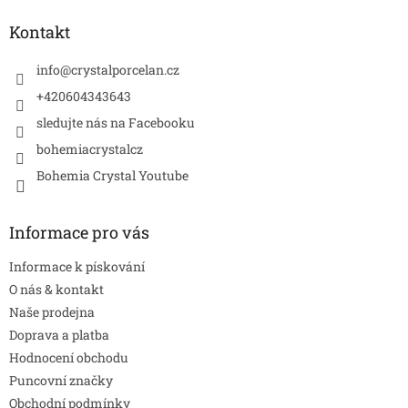
p
a
Kontakt
t
í
info
@
crystalporcelan.cz
+420604343643
sledujte nás na Facebooku
bohemiacrystalcz
Bohemia Crystal Youtube
Informace pro vás
Informace k pískování
O nás & kontakt
Naše prodejna
Doprava a platba
Hodnocení obchodu
Puncovní značky
Obchodní podmínky