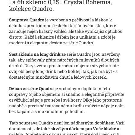
l a 6ti sklenic 0,35l. Crystal Bohemia,
kolekce Quadro.
Souprava Quadro
je vyrobena s pečlivostí a láskou k
detailu z prvotřídního českého křišťálového skla, které
zaručuje nejen krásný vzhled, ale také vynikající optickou
čistotu. Každá sklenice i džbán jsou unikátní a zdobí je
moderní a elegantní design ze série Quadro.
Šest sklenic na long drink
ze série Quadro jsou navrženy
tak, aby splňovaly přání náročných milovníků dlouhých
drinků. Díky svému prostornému objemu si vychutnáte
svůj oblíbený long drink nebo koktejl tak, jak má být - s
dostatečným množstvím chutí a ledových kostek.
Džbán ze série Quadro
je vrcholným doplňkem této
soupravy. S jeho objemem si snadno a elegantně připravíte
osvěžující nápoje pro sebe i své hosty. Díky jeho prostorné
nádobě a precizně tvarovanému hrdlu můžete nápoje nalít
bez kapání a s maximálním pohodlím.
Tato souprava Quadro není jen nádherným doplňkem Vaší
domácnosti, ale také
skvělým dárkem pro Vaše blízké a
přátele
. Dopřejte jim okouzlující set, který dodá jejich pití