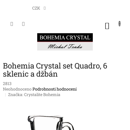
Přejít
na
CZK
obsah
NÁKU
KOŠÍK
Bohemia Crystal set Quadro, 6
sklenic a džbán
2813
Průměrné
Neohodnoceno
Podrobnosti hodnocení
hodnocení
Značka:
Crystalite Bohemia
produktu
je
0,0
z
5
hvězdiček.