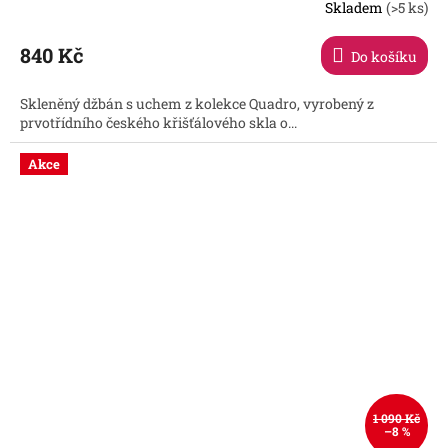
Skladem
(>5 ks)
Průměrné
hodnocení
produktu
840 Kč
Do košíku
je
5,0
Skleněný džbán s uchem z kolekce Quadro, vyrobený z
z
prvotřídního českého křišťálového skla o...
5
hvězdiček.
Akce
1 090 Kč
–8 %