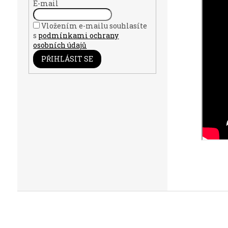
E-mail
Vložením e-mailu souhlasíte
s
podmínkami ochrany
osobních údajů
PŘIHLÁSIT SE
Z
á
p