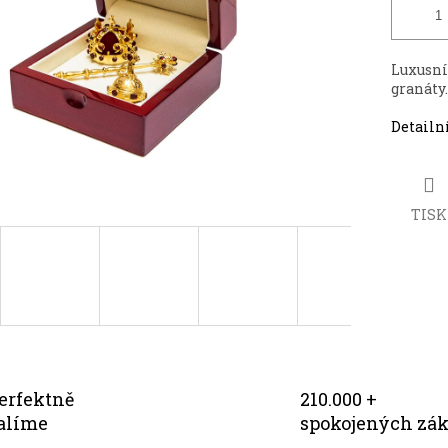
Luxusní
granáty
Detailn
TISK
erfektně
210.000 +
alíme
spokojených zá