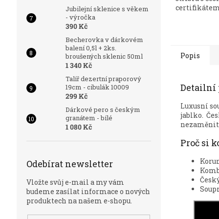
certifikátem
Jubilejní sklenice s věkem
- výročka
390 Kč
Becherovka v dárkovém
balení 0,5l + 2ks.
Popis
broušených sklenic 50ml
1 340 Kč
Talíř dezertní praporový
Detailní
19cm - cibulák 10009
299 Kč
Luxusní so
Dárkové pero s českým
jablko. Čes
granátem - bílé
nezaměnit
1 080 Kč
Proč si 
Koru
Odebírat newsletter
Komb
Český
Vložte svůj e-mail a my vám
Soupr
budeme zasílat informace o nových
produktech na našem e-shopu.