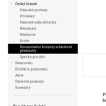
n
Český Granát
e
Dámské prsteny
l
Přívěsky
Dámské náhrdelníky
Náramky
Náušnice
Brože
Korunovační klenoty a dárkové
předměty
Šperky pro děti
Swarovski
Křišťál k pískování
Akce
Dárkové poukazy
Suvenýry
P
b