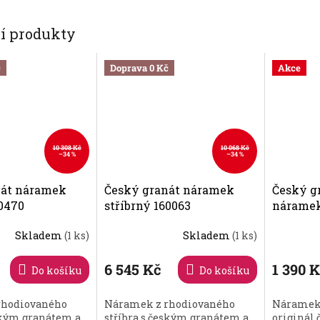
cí produkty
č
Doprava 0 Kč
Akce
10 308 Kč
10 068 Kč
–34 %
–34 %
nát náramek
Český granát náramek
Český g
60470
stříbrný 160063
náramek
českým 
Skladem
(1 ks)
Skladem
(1 ks)
srdíčka 
6 545 Kč
1 390 
Do košíku
Do košíku
rhodiovaného
Náramek z rhodiovaného
Náramek
eským granátem a
stříbra s českým granátem a
originál