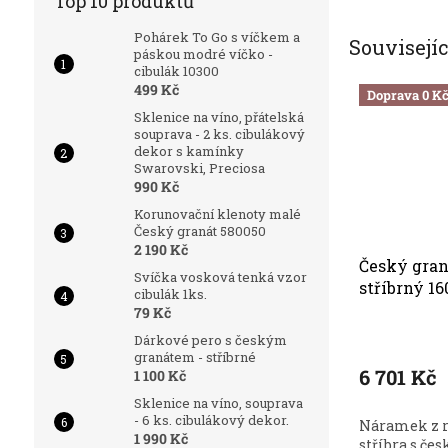
Top 10 produktů
Pohárek To Go s víčkem a
Souvisejí
páskou modré víčko -
cibulák 10300
499 Kč
Doprava 0 K
Sklenice na víno, přátelská
souprava - 2 ks. cibulákový
dekor s kamínky
Swarovski, Preciosa
990 Kč
Korunovační klenoty malé
Český granát 580050
2 190 Kč
Český gra
Svíčka vosková tenká vzor
stříbrný 1
cibulák 1ks.
79 Kč
Dárkové pero s českým
granátem - stříbrné
6 701 Kč
1 100 Kč
Sklenice na víno, souprava
- 6 ks. cibulákový dekor.
Náramek z 
1 990 Kč
stříbra s č