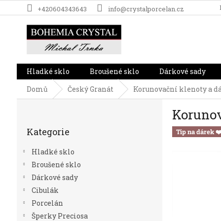
Přejít
+420604343643
info@crystalporcelan.cz
na
obsah
Hladké sklo
Broušené sklo
Dárkové sady
Domů
Český Granát
Korunovační klenoty a d
P
Korunov
o
Přeskočit
s
Kategorie
kategorie
Tip na dárek ❤
t
r
Hladké sklo
a
Broušené sklo
n
Dárkové sady
n
í
Cibulák
p
Porcelán
a
Šperky Preciosa