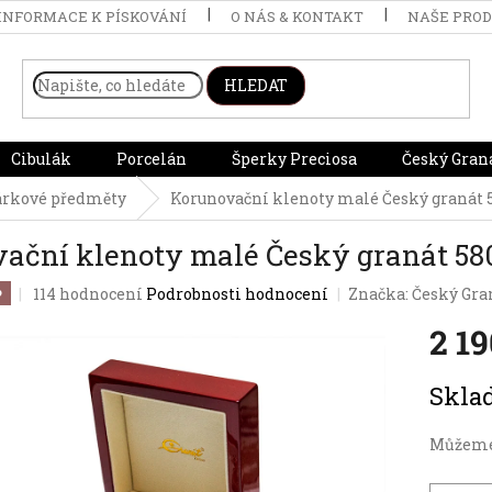
INFORMACE K PÍSKOVÁNÍ
O NÁS & KONTAKT
NAŠE PRO
HLEDAT
Cibulák
Porcelán
Šperky Preciosa
Český Gran
árkové předměty
Korunovační klenoty malé Český granát 
ační klenoty malé Český granát 58
Průměrné
114 hodnocení
Podrobnosti hodnocení
Značka:
Český Gra
️
hodnocení
2 1
produktu
je
3,9
Měrná
Skl
z
cena:
5
hvězdiček.
Můžeme 