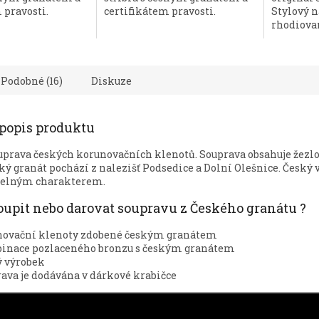
 pravosti.
certifikátem pravosti.
Stylový 
rhodiovan
Podobné (16)
Diskuze
 popis produktu
uprava českých korunovačních klenotů. Souprava obsahuje žezlo
ký granát pochází z nalezišť Podsedice a Dolní Olešnice. Český 
elným charakterem.
koupit nebo darovat soupravu z Českého granátu ?
novační klenoty zdobené českým granátem
inace pozlaceného bronzu s českým granátem
 výrobek
ava je dodávána v dárkové krabičce