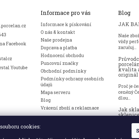
Informace pro vás
Blog
JAK BAL
Informace k pískování
lporcelan.cz
O nás & kontakt
643
Naše zbo
Naše prodejna
vždy perf
 na Facebook
zaručuj...
Doprava a platba
Hodnocení obchodu
talcz
Průvod
Puncovní značky
porcelá
stal Youtube
kvalita 
Obchodní podmínky
originál
Podmínky ochrany osobních
údajů
Proč je č
ceněný Če
Mapa serveru
dlou...
Blog
Vrácení zboží a reklamace
Jak skl
sklenice
nepoško
souboru cookies:
S
Broušené 
symbolem