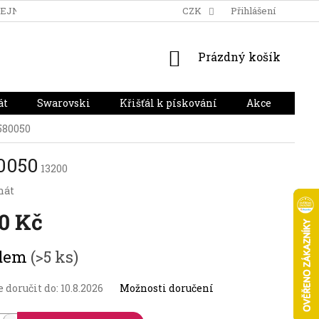
DEJNA
DOPRAVA A PLATBA
HODNOCENÍ OBCHODU
CZK
Přihlášení
NÁKUPNÍ
Prázdný košík
KOŠÍK
át
Swarovski
Křišťál k pískování
Akce
Dár
580050
0050
13200
nát
90 Kč
adem
(>5 ks)
doručit do:
10.8.2026
Možnosti doručení