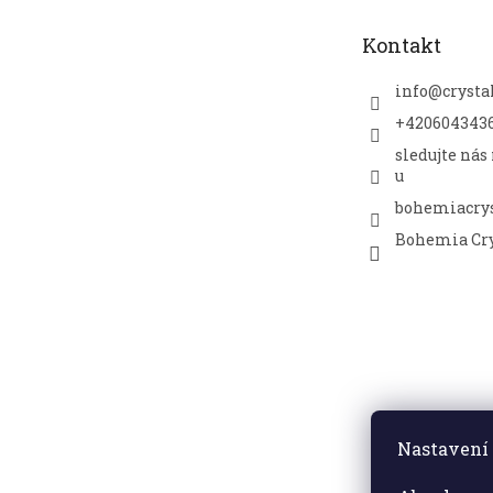
a
t
Kontakt
í
info
@
crysta
+420604343
sledujte nás
u
bohemiacrys
Bohemia Cry
Nastavení 