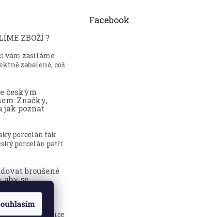
Facebook
ÍME ZBOŽÍ ?
ží vám zasíláme
ektně zabalené, což
ce českým
nem: Značky,
a jak poznat
eský porcelán tak
ský porcelán patří
adovat broušené
, aby se
dily?
ouhlasím
sklenice jsou
 elegance, tradice