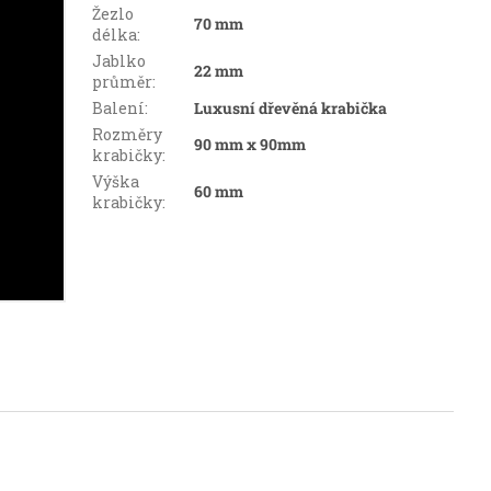
Žezlo
70 mm
délka
:
Jablko
22 mm
průměr
:
Balení
:
Luxusní dřevěná krabička
Rozměry
90 mm x 90mm
krabičky
:
Výška
60 mm
krabičky
: