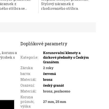
náramek z
Stylový náramek z
hvězdiček.
ého stříbra se...
rhodiovaného stříbra.
Doplňkové parametry
, korunu a
Korunovační klenoty a
výrobek s
Kategorie
:
dárkové předměty s Českým
Granátem
Záruka
:
2 roky
barva
:
červená
Materiál
:
bronz
Osazení
:
český granát
Materiál
:
bronz, pozlaceno
Koruna
průměr,
27 mm, 25 mm
výška
: