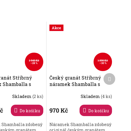
Akce
1 940 Kč
1 390 Kč
–28 %
–30 %
Další
ranát Stříbrný
Český granát Stříbrný
produkt
 Shamballa s
náramek Shamballa s
granátem - 2
českým granátem - křížek
Skladem
(2 ks)
Skladem
(4 ks)
160570
160592
Průměrné
hodnocení
produktu
Kč
970 Kč
Do košíku
Do košíku
je
5,0
 Shamballa zdobený
Náramek Shamballa zdobený
z
 českým granátem.
originál českým granátem.
5