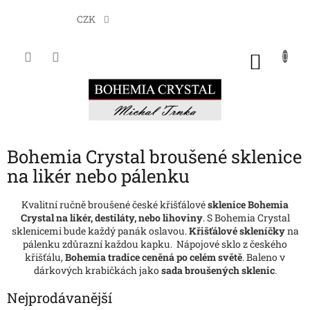
Přejít
na
CZK
obsah
NÁKU
KOŠÍK
Bohemia Crystal broušené sklenice
na likér nebo pálenku
Kvalitní ručně broušené české křišťálové
sklenice
Bohemia
Crystal
na likér, destiláty, nebo lihoviny
. S Bohemia Crystal
sklenicemi bude každý panák oslavou.
Křišťálové skleníčky
na
pálenku zdůrazní každou kapku. Nápojové sklo z českého
křišťálu,
Bohemia tradice ceněná po celém světě
. Baleno v
dárkových krabičkách jako
sada broušených sklenic
.
Nejprodávanější