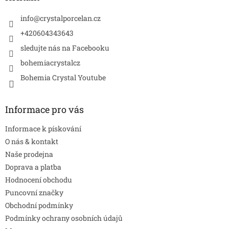
t
í
info
@
crystalporcelan.cz
+420604343643
sledujte nás na Facebooku
bohemiacrystalcz
Bohemia Crystal Youtube
Informace pro vás
Informace k pískování
O nás & kontakt
Naše prodejna
Doprava a platba
Hodnocení obchodu
Puncovní značky
Obchodní podmínky
Podmínky ochrany osobních údajů