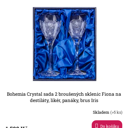
e
V
n
ý
Nejlevnější
í
p
Nejdražší
p
i
r
s
Nejprodávanější
o
p
d
r
u
o
k
d
t
u
ů
k
t
ů
Bohemia Crystal sada 2 broušených sklenic Fiona na
destiláty, likér, panáky, brus Iris
Skladem
(>5 ks)
Do košíku