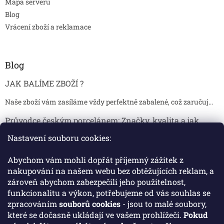
Mapa serveru
Blog
Vrácení zboží a reklamace
Blog
JAK BALÍME ZBOŽÍ ?
Naše zboží vám zasíláme vždy perfektně zabalené, což zaručuj...
Průvodce českým porcelánem: Značky, kvalita a jak
poznat originál
Nastavení souboru cookies:
Proč je český porcelán tak ceněný Český porcelán patří dlou...
Abychom vám mohli dopřát příjemný zážitek z
Jak skladovat broušené sklenice, aby se nepoškodily?
nakupování na našem webu bez obtěžujících reklam, a
zároveň abychom zabezpečili jeho použitelnost,
Broušené sklenice jsou symbolem elegance, tradice a luxusu. ...
funkcionalitu a výkon, potřebujeme od vás souhlas se
zpracováním
souborů cookies
- jsou to malé soubory,
které se dočasně ukládají ve vašem prohlížeči.
Pokud
Facebook