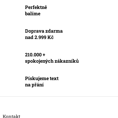
k
Perfektně
y
v
balíme
ý
p
i
Doprava zdarma
s
nad 2.999 Kč
u
210.000 +
spokojených zákazníků
Pískujeme text
na přání
Z
á
p
a
Kontakt