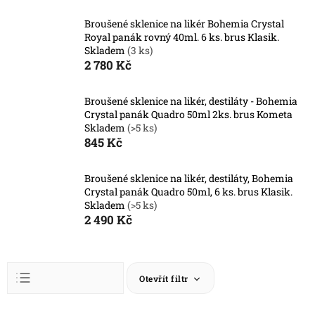
Broušené sklenice na likér Bohemia Crystal
Royal panák rovný 40ml. 6 ks. brus Klasik.
Skladem
(3 ks)
2 780 Kč
Broušené sklenice na likér, destiláty - Bohemia
Crystal panák Quadro 50ml 2ks. brus Kometa
Skladem
(>5 ks)
845 Kč
Broušené sklenice na likér, destiláty, Bohemia
Crystal panák Quadro 50ml, 6 ks. brus Klasik.
Skladem
(>5 ks)
2 490 Kč
Ř
Otevřít filtr
a
z
Abecedně