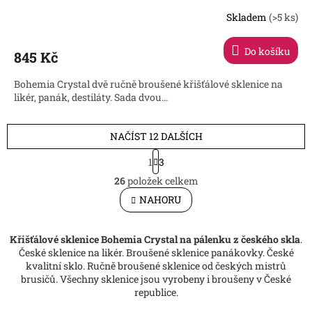
Skladem
(>5 ks)
Do košíku
845 Kč
Bohemia Crystal dvě ručně broušené křišťálové sklenice na
likér, panák, destiláty. Sada dvou...
NAČÍST 12 DALŠÍCH
S
1
3
t
O
r
26
položek celkem
v
á
l
NAHORU
n
á
k
d
o
v
a
Křišťálové sklenice Bohemia Crystal na pálenku z českého skla
.
á
c
České sklenice na likér. Broušené sklenice panákovky. České
n
í
kvalitní sklo. Ručně broušené sklenice od českých mistrů
í
p
brusičů. Všechny sklenice jsou vyrobeny i broušeny v České
r
republice.
v