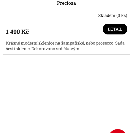
Preciosa
Skladem
(3 ks)
Průměrné
hodnocení
produktu
DETAIL
1 490 Kč
je
4,6
Krásné moderní sklenice na šampaňské, nebo prosecco. Sada
z
šesti sklenic. Dekorováno srdíčkovým...
5
hvězdiček.