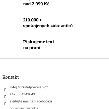
nad 2.999 Kč
p
i
s
u
210.000 +
spokojených zákazníků
Pískujeme text
na přání
Z
á
p
a
Kontakt
t
í
info
@
crystalporcelan.cz
+420604343643
sledujte nás na Facebooku
bohemiacrystalcz