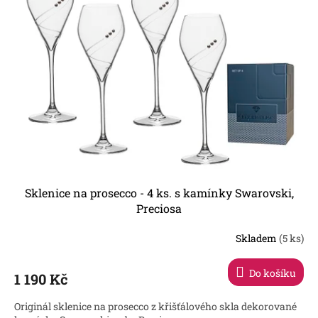
p
i
r
s
Nejprodávanější
o
p
d
r
u
o
k
d
t
u
ů
k
t
ů
Sklenice na prosecco - 4 ks. s kamínky Swarovski,
Preciosa
Skladem
(5 ks)
Průměrné
hodnocení
produktu
Do košíku
1 190 Kč
je
3,6
Originál sklenice na prosecco z křišťálového skla dekorované
z