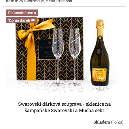
kamínky Swarovski, nebo Preciosa....
5
hvězdiček.
Pískování textu
Tip na dárek ❤️
Swarovski dárková souprava - sklenice na
šampaňské Swarovski a Mucha sekt
Skladem
(>5 ks)
Průměrné
hodnocení