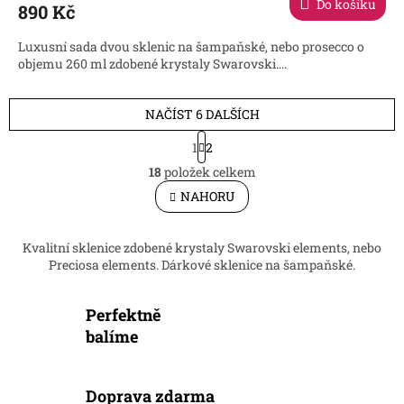
Do košíku
890 Kč
Luxusní sada dvou sklenic na šampaňské, nebo prosecco o
objemu 260 ml zdobené krystaly Swarovski....
NAČÍST 6 DALŠÍCH
S
1
2
t
O
r
18
položek celkem
v
á
l
NAHORU
n
á
k
d
o
v
a
Kvalitní sklenice zdobené krystaly Swarovski elements, nebo
á
c
Preciosa elements. Dárkové sklenice na šampaňské.
n
í
í
p
Perfektně
r
v
balíme
k
y
v
Doprava zdarma
ý