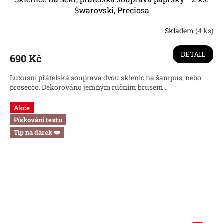
Swarovski, Preciosa
Skladem
(4 ks)
Průměrné
hodnocení
produktu
DETAIL
690 Kč
je
5,0
Luxusní přátelská souprava dvou sklenic na šampus, nebo
z
prosecco. Dekorováno jemným ručním brusem...
5
hvězdiček.
Akce
Pískování textu
Tip na dárek ❤️