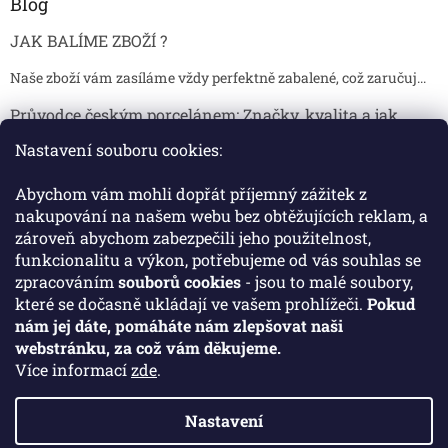
Blog
JAK BALÍME ZBOŽÍ ?
Naše zboží vám zasíláme vždy perfektně zabalené, což zaručuj...
Průvodce českým porcelánem: Značky, kvalita a jak
poznat originál
Nastavení souboru cookies:
Proč je český porcelán tak ceněný Český porcelán patří dlou...
Abychom vám mohli dopřát příjemný zážitek z
Jak skladovat broušené sklenice, aby se nepoškodily?
nakupování na našem webu bez obtěžujících reklam, a
zároveň abychom zabezpečili jeho použitelnost,
Broušené sklenice jsou symbolem elegance, tradice a luxusu. ...
funkcionalitu a výkon, potřebujeme od vás souhlas se
zpracováním
souborů cookies
- jsou to malé soubory,
které se dočasně ukládají ve vašem prohlížeči.
Pokud
Facebook
nám jej dáte, pomáháte nám zlepšovat naši
webstránku, za což vám děkujeme.
Více informací
zde
.
Nastavení
Vytvořil Shoptet