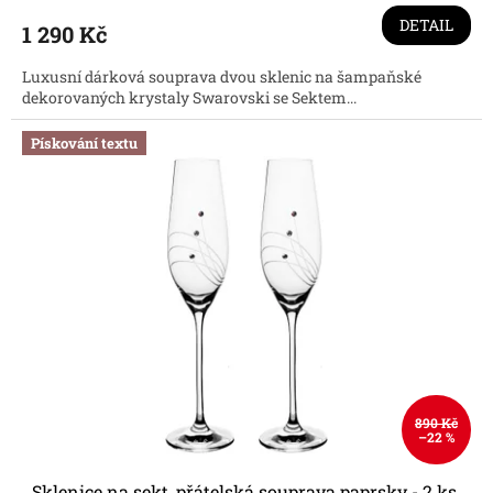
produktu
DETAIL
1 290 Kč
je
3,7
Luxusní dárková souprava dvou sklenic na šampaňské
z
dekorovaných krystaly Swarovski se Sektem...
5
hvězdiček.
Pískování textu
890 Kč
–22 %
Sklenice na sekt, přátelská souprava paprsky - 2 ks.