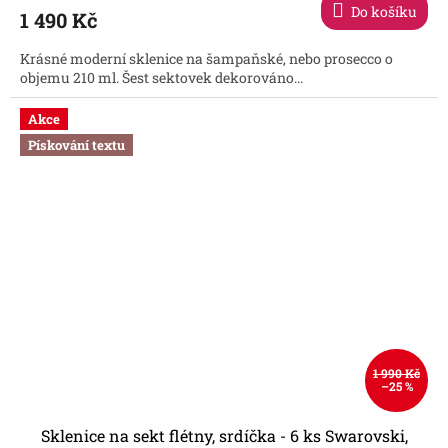
produktu
Do košíku
1 490 Kč
je
5,0
Krásné moderní sklenice na šampaňské, nebo prosecco o
z
objemu 210 ml. Šest sektovek dekorováno...
5
hvězdiček.
Akce
Pískování textu
1 990 Kč
–25 %
Sklenice na sekt flétny, srdíčka - 6 ks Swarovski,