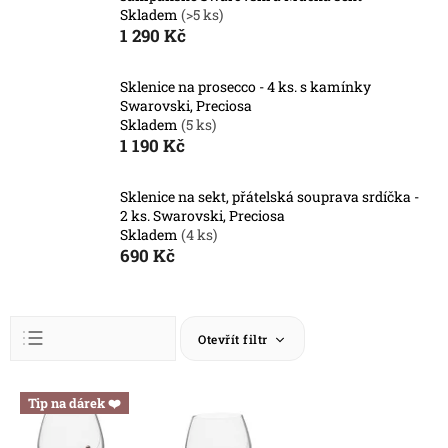
Skladem
(>5 ks)
1 290 Kč
Sklenice na prosecco - 4 ks. s kamínky
Swarovski, Preciosa
Skladem
(5 ks)
1 190 Kč
Sklenice na sekt, přátelská souprava srdíčka -
2 ks. Swarovski, Preciosa
Skladem
(4 ks)
690 Kč
Ř
Otevřít filtr
a
z
Abecedně
e
V
Tip na dárek ❤️
n
ý
Nejlevnější
í
p
Nejdražší