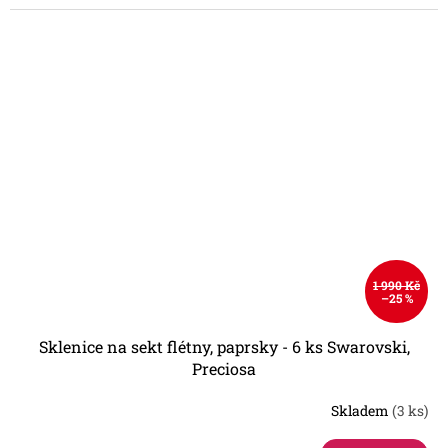
1 990 Kč
–25 %
Sklenice na sekt flétny, paprsky - 6 ks Swarovski,
Preciosa
Skladem
(3 ks)
Průměrné
hodnocení