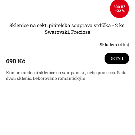
890 Kč
–22 %
Sklenice na sekt, přátelská souprava srdíčka - 2 ks.
Swarovski, Preciosa
Skladem
(4 ks)
Průměrné
hodnocení
produktu
DETAIL
690 Kč
je
4,6
Krásné moderní sklenice na šampaňské, nebo prosecco. Sada
z
dvou sklenic. Dekorováno romantickým...
5
hvězdiček.