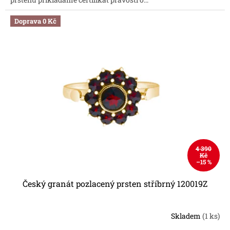
Doprava 0 Kč
4 390
Kč
–15 %
Český granát pozlacený prsten stříbrný 120019Z
Skladem
(1 ks)