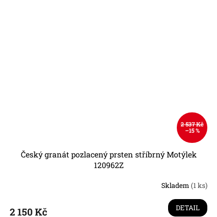
2 537 Kč
–15 %
Český granát pozlacený prsten stříbrný Motýlek
120962Z
Skladem
(1 ks)
DETAIL
2 150 Kč