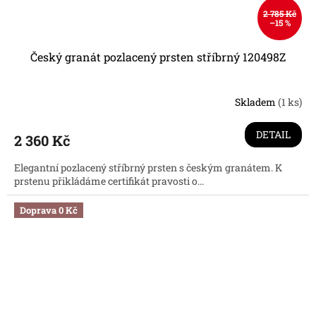
2 785 Kč
–15 %
Český granát pozlacený prsten stříbrný 120498Z
Skladem
(1 ks)
DETAIL
2 360 Kč
Elegantní pozlacený stříbrný prsten s českým granátem. K
prstenu přikládáme certifikát pravosti o...
Doprava 0 Kč