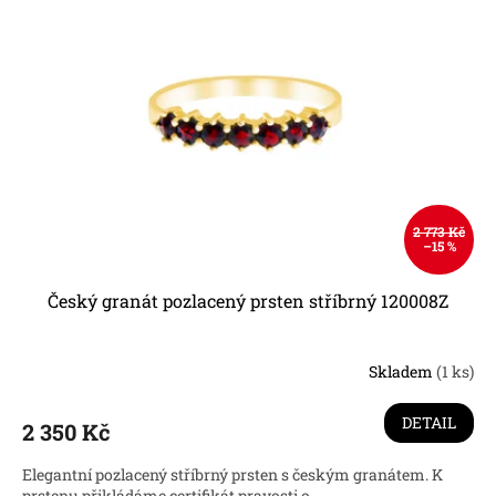
p
i
r
s
Nejprodávanější
o
p
d
r
u
o
k
d
t
u
ů
k
t
ů
2 773 Kč
–15 %
Český granát pozlacený prsten stříbrný 120008Z
Skladem
(1 ks)
DETAIL
2 350 Kč
Elegantní pozlacený stříbrný prsten s českým granátem. K
prstenu přikládáme certifikát pravosti o...