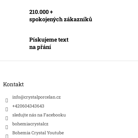
i
s
210.000 +
u
spokojených zákazníků
Pískujeme text
na přání
Z
á
p
a
Kontakt
t
í
info
@
crystalporcelan.cz
+420604343643
sledujte nás na Facebooku
bohemiacrystalcz
Bohemia Crystal Youtube