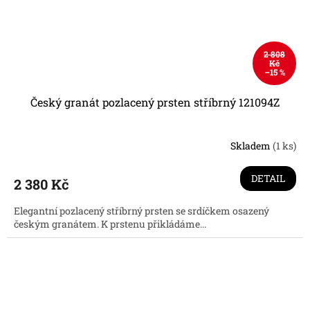
2 808
Kč
–15 %
Český granát pozlacený prsten stříbrný 121094Z
Skladem
(1 ks)
DETAIL
2 380 Kč
Elegantní pozlacený stříbrný prsten se srdíčkem osazený
českým granátem. K prstenu přikládáme...