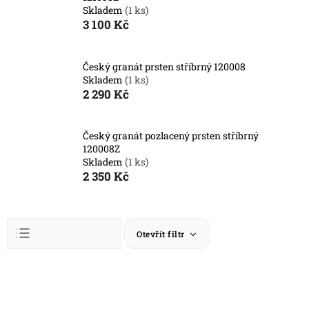
Skladem
(1 ks)
3 100 Kč
Český granát prsten stříbrný 120008
Skladem
(1 ks)
2 290 Kč
Český granát pozlacený prsten stříbrný
120008Z
Skladem
(1 ks)
2 350 Kč
Ř
Otevřít filtr
a
z
Abecedně
e
V
n
ý
Nejlevnější
í
p
Nejdražší