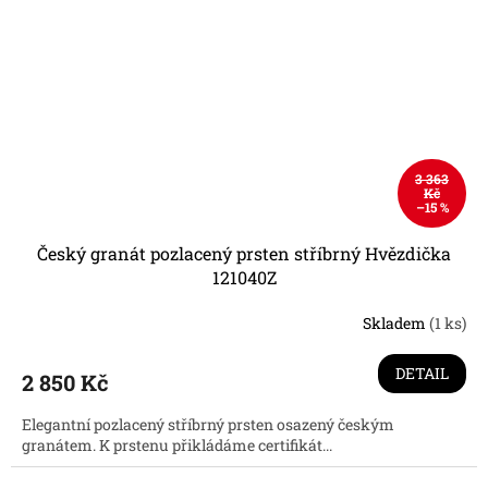
3 363
Kč
–15 %
Český granát pozlacený prsten stříbrný Hvězdička
121040Z
Skladem
(1 ks)
DETAIL
2 850 Kč
Elegantní pozlacený stříbrný prsten osazený českým
granátem. K prstenu přikládáme certifikát...