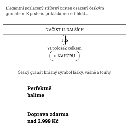
Elegantní pozlacený stříbrný prsten osazený českým
granátem. K prstenu přikládáme certifikát...
NAČÍST 12 DALŠÍCH
S
1
6
t
O
r
71
položek celkem
v
á
l
NAHORU
n
á
k
d
o
v
a
Český granát krásný symbol lásky, vášně a touhy.
á
c
n
í
í
Perfektně
p
r
balíme
v
k
y
Doprava zdarma
v
nad 2.999 Kč
ý
p