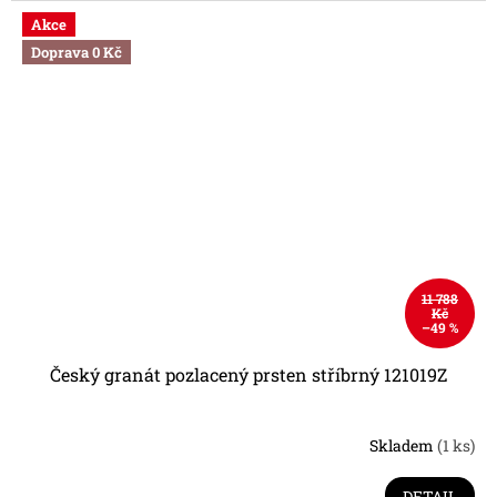
Akce
Doprava 0 Kč
11 788
Kč
–49 %
Český granát pozlacený prsten stříbrný 121019Z
Skladem
(1 ks)
Průměrné
hodnocení
produktu
DETAIL