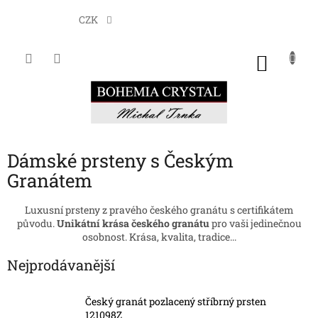
Přejít
na
CZK
obsah
NÁKU
KOŠÍK
Dámské prsteny s Českým
Granátem
Luxusní prsteny z pravého českého granátu s certifikátem
původu.
Unikátní krása českého granátu
pro vaši jedinečnou
osobnost. Krása, kvalita, tradice...
Nejprodávanější
Český granát pozlacený stříbrný prsten
121098Z