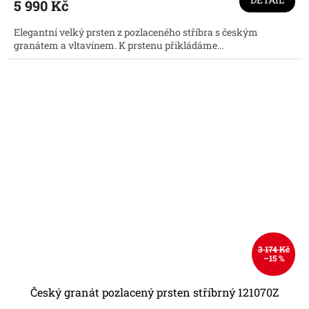
5 990 Kč
je
5,0
Elegantní velký prsten z pozlaceného stříbra s českým
z
granátem a vltavínem. K prstenu přikládáme...
5
hvězdiček.
3 174 Kč
–15 %
Český granát pozlacený prsten stříbrný 121070Z