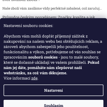
Naše zboží vám zasíláme vždy perfektně zabalené, což zaručuj...
Průvodce českým porcelánem: Značky, kvalita a jak
poznat originál
Nastavení souboru cookies:
Proč je český porcelán tak ceněný Český porcelán patří dlou...
Abychom vám mohli dopřát příjemný zážitek z
Jak skladovat broušené sklenice, aby se nepoškodily?
nakupování na našem webu bez obtěžujících reklam, a
zároveň abychom zabezpečili jeho použitelnost,
Broušené sklenice jsou symbolem elegance, tradice a luxusu. ...
funkcionalitu a výkon, potřebujeme od vás souhlas se
zpracováním
souborů cookies
- jsou to malé soubory,
které se dočasně ukládají ve vašem prohlížeči.
Pokud
Facebook
nám jej dáte, pomáháte nám zlepšovat naši
webstránku, za což vám děkujeme.
Více informací
zde
.
Nastavení
Vytvořil Shoptet
Souhlasím
Copyright 2026
Crystal Porcelan
. Všechna práva vyhrazena.