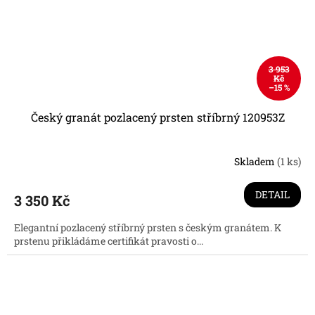
3 953
Kč
–15 %
Český granát pozlacený prsten stříbrný 120953Z
Skladem
(1 ks)
DETAIL
3 350 Kč
Elegantní pozlacený stříbrný prsten s českým granátem. K
prstenu přikládáme certifikát pravosti o...