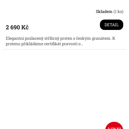
Skladem
(1 ks)
DETAIL
2 690 Kč
Elegantní pozlacený stříbrný prsten s českým granátem. K
prstenu přikládáme certifikát pravosti o...
3 174 Kč