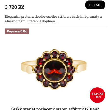
DETAIL
3 720 Kč
Elegantní prsten z rhodiovaného stříbra s českými granáty a
almandinem. Prsten je doplněn...
Doprava 0 Kč
5 534 Kč
–15 %
Český granát pozlacený prsten stříbrný 120144Z