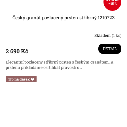
–15 %
Český granát pozlacený prsten stříbrný 121072Z
Skladem
(1 ks)
DETAIL
2 690 Kč
Elegantní pozlacený stříbrný prsten s českým granátem. K
prstenu přikládáme certifikát pravosti o...
Tip na dárek ❤️