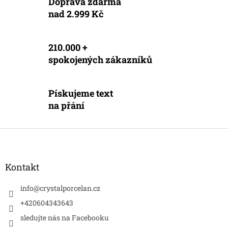
Doprava zdarma
ý
nad 2.999 Kč
p
i
s
u
210.000 +
spokojených zákazníků
Pískujeme text
na přání
Z
á
p
a
Kontakt
t
í
info
@
crystalporcelan.cz
+420604343643
sledujte nás na Facebooku