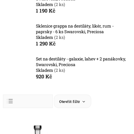
Skladem
(2 ks)
1 190 Kč
Sklenice grappa na destiláty, likér, rum -
paprsky - 6 ks Swarovski, Preciosa
Skladem
(2 ks)
1 290 Kč
Set na destiláty - galaxie, lahev + 2 panákovky,
Swarovski, Preciosa
Skladem
(2 ks)
920 Kč
Ř
Otevřít filtr
a
z
Abecedně
e
V
n
ý
Nejlevnější
í
p
Nejdražší