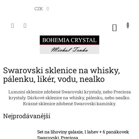
Přejít
na
CZK
obsah
NÁKU
KOŠÍK
Swarovski sklenice na whisky,
pálenku, likér, vodu, nealko
Luxusní sklenice zdobené Swarovski krystaly, nebo Preciosa
krystaly. Dárkové sklenice na whisky, pálenku, nebo nealko.
Krásné sklenice zdobené Swarovski kamínky.
Nejprodávanější
Set na lihoviny galaxie, 1 lahev + 6 panákovek
Swarovski, Preciosa