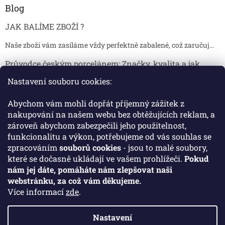
Blog
JAK BALÍME ZBOŽÍ ?
Naše zboží vám zasíláme vždy perfektně zabalené, což zaručuj...
Průvodce českým porcelánem: Značky, kvalita a jak
poznat originál
Nastavení souboru cookies:
Proč je český porcelán tak ceněný Český porcelán patří dlou...
Abychom vám mohli dopřát příjemný zážitek z
Jak skladovat broušené sklenice, aby se nepoškodily?
nakupování na našem webu bez obtěžujících reklam, a
zároveň abychom zabezpečili jeho použitelnost,
Broušené sklenice jsou symbolem elegance, tradice a luxusu. ...
funkcionalitu a výkon, potřebujeme od vás souhlas se
zpracováním
souborů cookies
- jsou to malé soubory,
které se dočasně ukládají ve vašem prohlížeči.
Pokud
Facebook
nám jej dáte, pomáháte nám zlepšovat naši
webstránku, za což vám děkujeme.
Více informací
zde
.
Nastavení
Vytvořil Shoptet