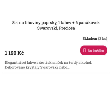
Set na lihoviny paprsky, 1 lahev + 6 panákovek
Swarovski, Preciosa
Skladem
(3 ks)
Průměrné
hodnocení
produktu
Do košíku
1 190 Kč
je
3,3
Elegantní set lahve a šesti skleniček na tvrdý alkohol.
z
Dekorováno krystaly Swarovski, nebo...
5
hvězdiček.