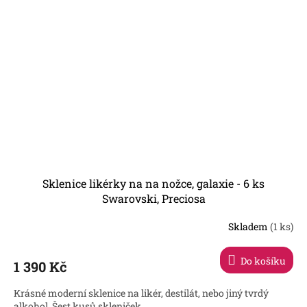
Sklenice likérky na na nožce, galaxie - 6 ks
Swarovski, Preciosa
Skladem
(1 ks)
Do košíku
1 390 Kč
Krásné moderní sklenice na likér, destilát, nebo jiný tvrdý
alkohol. Šest kusů skleniček....