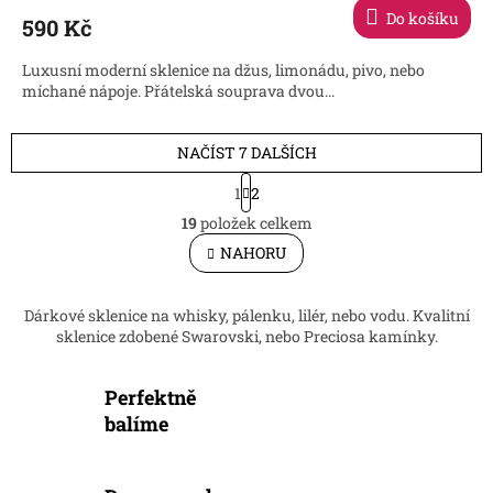
Do košíku
590 Kč
Luxusní moderní sklenice na džus, limonádu, pivo, nebo
míchané nápoje. Přátelská souprava dvou...
NAČÍST 7 DALŠÍCH
S
1
2
t
O
r
19
položek celkem
v
á
l
NAHORU
n
á
k
d
o
v
a
Dárkové sklenice na whisky, pálenku, lilér, nebo vodu. Kvalitní
á
c
sklenice zdobené Swarovski, nebo Preciosa kamínky.
n
í
í
p
Perfektně
r
v
balíme
k
y
v