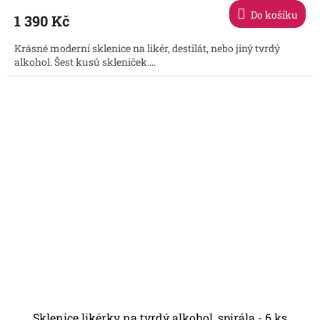
Do košíku
1 390 Kč
Krásné moderní sklenice na likér, destilát, nebo jiný tvrdý
alkohol. Šest kusů skleniček....
Sklenice likérky na tvrdý alkohol, spirála - 6 ks