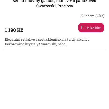
Set na lihoviny galaxie, 1 lahev + 6 panákovek
Swarovski, Preciosa
Skladem
(2 ks)
Do košíku
1 190 Kč
Elegantní set lahve a šesti skleniček na tvrdý alkohol.
Dekorováno krystaly Swarovski, nebo...