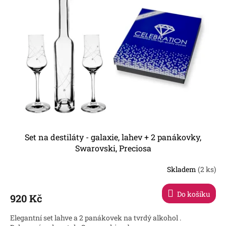
p
i
r
s
Nejprodávanější
o
p
d
r
u
o
k
d
t
u
ů
k
t
ů
Set na destiláty - galaxie, lahev + 2 panákovky,
Swarovski, Preciosa
Skladem
(2 ks)
Do košíku
920 Kč
Elegantní set lahve a 2 panákovek na tvrdý alkohol .