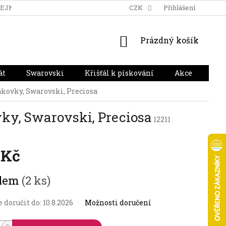
DEJNA
DOPRAVA A PLATBA
HODNOCENÍ OBCHODU
CZK
Přihlášení
NÁKUPNÍ
Prázdný košík
KOŠÍK
át
Swarovski
Křišťál k pískování
Akce
Dár
nákovky, Swarovski, Preciosa
ovky, Swarovski, Preciosa
12211
 Kč
adem
(2 ks)
doručit do:
10.8.2026
Možnosti doručení