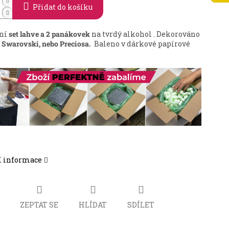
Přidat do košíku
tní
set lahve a 2 panákovek
na tvrdý alkohol . Dekorováno
 Swarovski, nebo Preciosa.
Baleno v dárkové papírové
í informace
ZEPTAT SE
HLÍDAT
SDÍLET