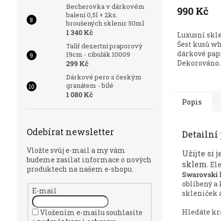
Becherovka v dárkovém
990 Kč
balení 0,5l + 2ks.
broušených sklenic 50ml
1 340 Kč
Luxusní skle
Šest kusů w
Talíř dezertní praporový
dárkové papí
19cm - cibulák 10009
Dekorováno..
299 Kč
Dárkové pero s českým
granátem - bílé
1 080 Kč
Popis
Odebírat newsletter
Detailní
Vložte svůj e-mail a my vám
Užijte si
budeme zasílat informace o nových
sklem.
Ele
produktech na našem e-shopu.
Swarovski k
oblíbený a 
E-mail
skleniček a
Hledáte kr
Vložením e-mailu souhlasíte