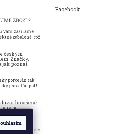
Facebook
ÍME ZBOŽÍ ?
ží vám zasíláme
ektně zabalené, což
ce českým
nem: Značky,
a jak poznat
eský porcelán tak
ský porcelán patří
adovat broušené
, aby se
dily?
ouhlasím
sklenice jsou
 elegance, tradice