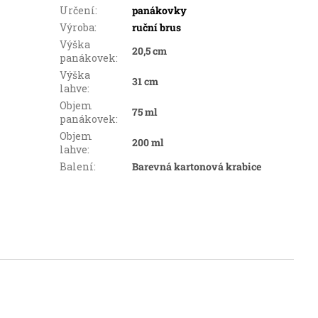
Určení
:
panákovky
Výroba
:
ruční brus
Výška
20,5 cm
panákovek
:
Výška
31 cm
lahve
:
Objem
75 ml
panákovek
:
Objem
200 ml
lahve
:
Balení
:
Barevná kartonová krabice