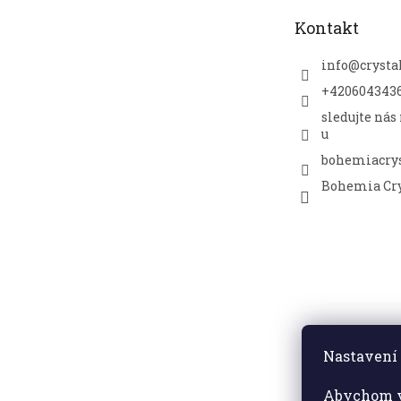
t
Kontakt
í
info
@
crysta
+420604343
sledujte nás
u
bohemiacrys
Bohemia Cry
Nastavení 
Abychom v