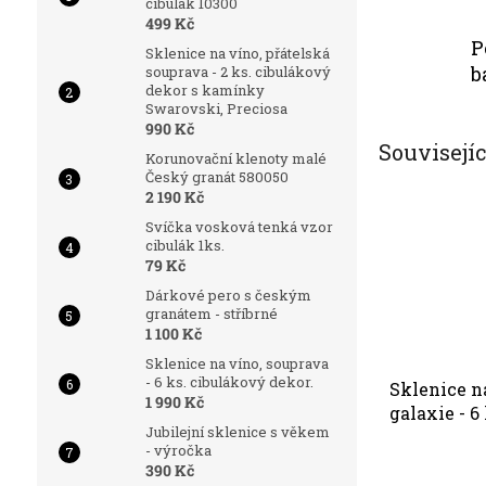
cibulák 10300
499 Kč
P
Sklenice na víno, přátelská
b
souprava - 2 ks. cibulákový
dekor s kamínky
Swarovski, Preciosa
990 Kč
Souvisejí
Korunovační klenoty malé
Český granát 580050
2 190 Kč
Svíčka vosková tenká vzor
cibulák 1ks.
79 Kč
Dárkové pero s českým
granátem - stříbrné
1 100 Kč
Sklenice na víno, souprava
- 6 ks. cibulákový dekor.
Sklenice n
1 990 Kč
galaxie - 6
Jubilejní sklenice s věkem
Preciosa
- výročka
390 Kč