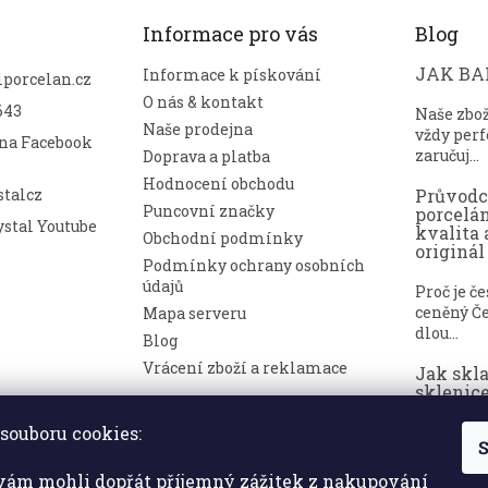
Informace pro vás
Blog
JAK BAL
Informace k pískování
lporcelan.cz
O nás & kontakt
643
Naše zbo
Naše prodejna
vždy perf
 na Facebook
zaručuj...
Doprava a platba
Hodnocení obchodu
talcz
Průvod
Puncovní značky
porcelá
stal Youtube
kvalita 
Obchodní podmínky
originál
Podmínky ochrany osobních
údajů
Proč je č
ceněný Če
Mapa serveru
dlou...
Blog
Vrácení zboží a reklamace
Jak skl
sklenice
nepoško
souboru cookies:
S
Broušené 
symbolem
ám mohli dopřát příjemný zážitek z nakupování