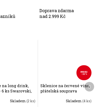
Doprava zdarma
kazníků
nad 2.999 Kč
890 Kč
–22 %
Další
 na long drink,
Sklenice na červené víno,
produkt
- 6 ks Swarovski,
přátelská souprava
a
galaxie - 2 ks. Swarovski,
Skladem
(2 ks)
Skladem
(4 ks)
Preciosa
Průměrné
hodnocení