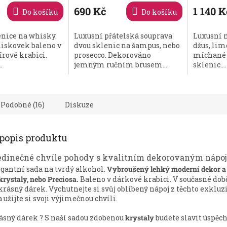
690 Kč
1 140 K
Do košíku
Do košíku
nice na whisky.
Luxusní přátelská souprava
Luxusní 
hiskovek baleno v
dvou sklenic na šampus, nebo
džus, lim
rové krabici.
prosecco. Dekorováno
míchané 
.
jemným ručním brusem...
sklenic....
Podobné (16)
Diskuze
 popis produktu
 jedinečné chvíle pohody s kvalitním dekorovaným náp
gantní sada na tvrdý alkohol.
Vybroušený lehký moderní dekor a
rystaly, nebo Preciosa.
Baleno v dárkové krabici. V současné dob
krásný dárek. Vychutnejte si svůj oblíbený nápoj z těchto exklu
 užijte si svoji výjimečnou chvíli.
ásný dárek ? S naší sadou zdobenou
krystaly
budete slavit úspěch