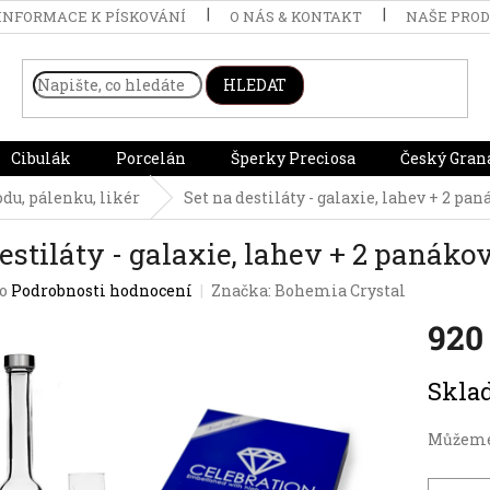
INFORMACE K PÍSKOVÁNÍ
O NÁS & KONTAKT
NAŠE PRO
HLEDAT
Cibulák
Porcelán
Šperky Preciosa
Český Gran
du, pálenku, likér
Set na destiláty - galaxie, lahev + 2 pa
destiláty - galaxie, lahev + 2 panák
o
Podrobnosti hodnocení
Značka:
Bohemia Crystal
920
Měrná
Skl
cena:
Můžeme 