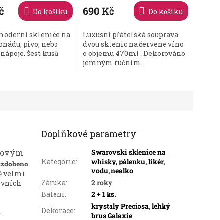
produktu
č
690 Kč
Do košíku
Do košíku
je
5,0
moderní sklenice na
Luxusní přátelská souprava
z
onádu, pivo, nebo
dvou sklenic na červené víno
5
nápoje. Šest kusů
o objemu 470ml . Dekorováno
hvězdiček.
jemným ručním...
Doplňkové parametry
ojovým
Swarovski sklenice na
Kategorie
:
whisky, pálenku, likér,
 zdobeno
vodu, nealko
ě velmi
Záruka
:
2 roky
zivních
Balení
:
2 + 1 ks.
krystaly Preciosa
,
lehký
Dekorace
:
.
brus Galaxie