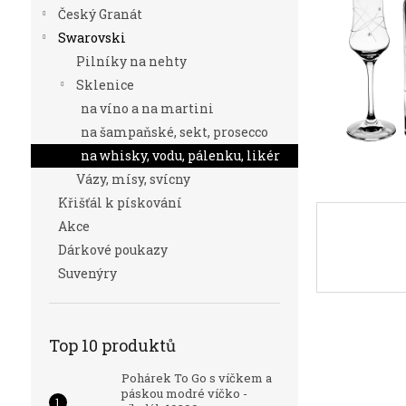
n
Český Granát
e
Swarovski
l
Pilníky na nehty
Sklenice
na víno a na martini
na šampaňské, sekt, prosecco
na whisky, vodu, pálenku, likér
Vázy, mísy, svícny
Křišťál k pískování
Akce
Dárkové poukazy
Suvenýry
Top 10 produktů
Pohárek To Go s víčkem a
páskou modré víčko -