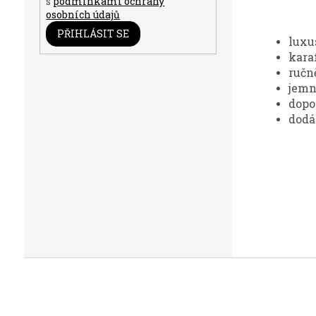
s
podmínkami ochrany
osobních údajů
PŘIHLÁSIT SE
luxu
kara
ručn
jemn
dopo
dodá
Z
á
p
a