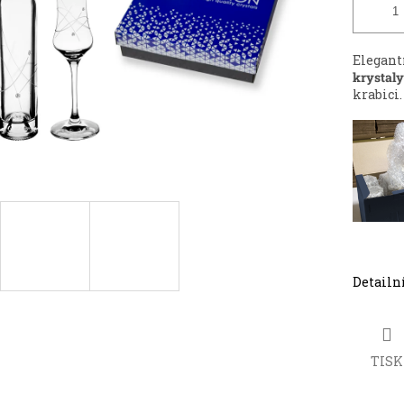
Elegan
krystaly
krabici.
Detailn
TISK