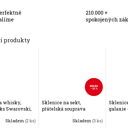
erfektně
210.000 +
alíme
spokojených zá
cí produkty
890 Kč
–22 %
a whisky,
Sklenice na sekt,
Sklenice
 ks Swarovski,
přátelská souprava
galaxie 
galaxie - 2 ks. Swarovski,
Precios
Skladem
(2 ks)
Skladem
(3 ks)
Preciosa