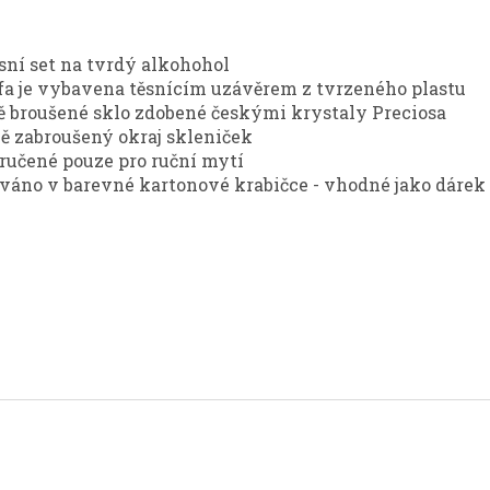
sní set na tvrdý alkohohol
fa je vybavena těsnícím uzávěrem z tvrzeného plastu
ě broušené sklo zdobené českými krystaly Preciosa
ě zabroušený okraj skleniček
ručené pouze pro ruční mytí
váno v barevné kartonové krabičce - vhodné jako dárek