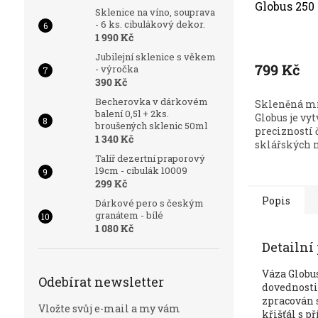
Globus 25
Sklenice na víno, souprava
- 6 ks. cibulákový dekor.
1 990 Kč
Jubilejní sklenice s věkem
799 Kč
- výročka
390 Kč
Becherovka v dárkovém
Skleněná mí
balení 0,5l + 2ks.
Globus je vyt
broušených sklenic 50ml
precizností
1 340 Kč
sklářských m
Talíř dezertní praporový
19cm - cibulák 10009
299 Kč
Popis
Dárkové pero s českým
granátem - bílé
1 080 Kč
Detailní
Váza Globu
Odebírat newsletter
dovednosti 
zpracován s
Vložte svůj e-mail a my vám
křišťál s p