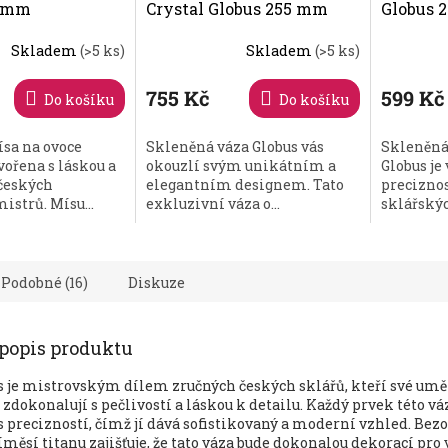
0 mm
Crystal Globus 255 mm
Globus 
krabičk
Skladem
(>5 ks)
Skladem
(>5 ks)
755 Kč
599 Kč
Do košíku
Do košíku
sa na ovoce
Skleněná váza Globus vás
Skleněná
vořena s láskou a
okouzlí svým unikátním a
Globus je
 českých
elegantním designem. Tato
precizno
istrů. Mísu...
exkluzivní váza o...
sklářskýc
Podobné (16)
Diskuze
 popis produktu
s je mistrovským dílem zručných českých sklářů, kteří své um
zdokonalují s pečlivostí a láskou k detailu. Každý prvek této váz
 precizností, čímž jí dává sofistikovaný a moderní vzhled. Bez
říměsí titanu zajišťuje, že tato váza bude dokonalou dekorací pro 