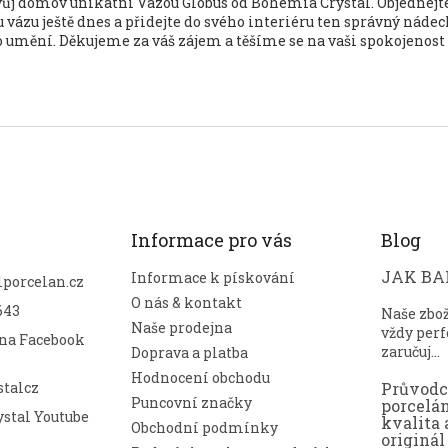
vůj domov unikátní Vázou Globus od Bohemia Crystal. Objednejte
vázu ještě dnes a přidejte do svého interiéru ten správný nádec
umění. Děkujeme za váš zájem a těšíme se na vaši spokojenost
Informace pro vás
Blog
JAK BAL
Informace k pískování
lporcelan.cz
O nás & kontakt
643
Naše zbo
Naše prodejna
vždy perf
 na Facebook
zaručuj...
Doprava a platba
Hodnocení obchodu
talcz
Průvod
Puncovní značky
porcelá
stal Youtube
kvalita 
Obchodní podmínky
originál