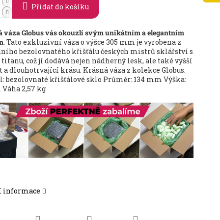
Přidat do košíku
á váza Globus vás okouzlí svým unikátním a elegantním
m
. Tato exkluzivní váza o výšce 305 mm je vyrobena z
dního bezolovnatého křišťálu českých mistrů sklářství s
titanu, což jí dodává nejen nádherný lesk, ale také vyšší
 a dlouhotrvající krásu. Krásná váza z kolekce Globus.
l: bezolovnaté křišťálové sklo Průměr: 134 mm Výška:
Váha 2,57 kg
í informace