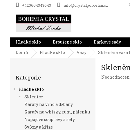
Přejít
+420604343643
info@crystalporcelan.cz
na
obsah
Hladké sklo
Broušené sklo
Dárkové sady
Domů
Hladké sklo
Vázy
Skleněná váza 
P
Skleněn
o
Přeskočit
s
Kategorie
Průměrné
Neohodnocen
kategorie
t
hodnocení
r
produktu
Hladké sklo
a
je
Sklenice
n
0,0
Karafy na víno a džbány
z
n
5
í
Karafy na whisky, rum, pálenku
hvězdiček.
p
Nápojové soupravy a sety
a
Svícny a kříže