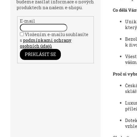
budeme zasílat informace o nových
produktech na našem e-shopu.
Co dělá Váz
E-mail
Unik
který
Vložením e-mailu souhlasíte
Bezol
s
podmínkami ochrany
k živ
osobních údajů
PŘIHLÁSIT SE
Všest
vášm
Proč si vyb
Česká
sklář
Luxus
příle
Dotek
vzhle