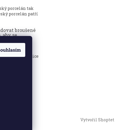
eský porcelán tak
ský porcelán patří
adovat broušené
, aby se
dily?
ouhlasím
sklenice jsou
 elegance, tradice
.
Vytvořil Shoptet