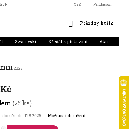
DEJNA
DOPRAVA A PLATBA
HODNOCENÍ OBCHODU
CZK
Přihlášení
NÁKUPNÍ
Prázdný košík
KOŠÍK
át
Swarovski
Křišťál k pískování
Akce
Dár
5 mm
2227
 Kč
adem
(>5 ks)
doručit do:
11.8.2026
Možnosti doručení