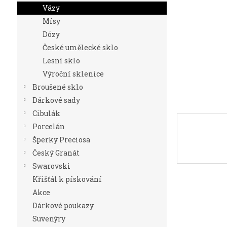
n
Vázy
e
Mísy
l
Dózy
České umělecké sklo
Lesní sklo
Výroční sklenice
Broušené sklo
Dárkové sady
Cibulák
Porcelán
Šperky Preciosa
Český Granát
Swarovski
Křišťál k pískování
Akce
Dárkové poukazy
Suvenýry