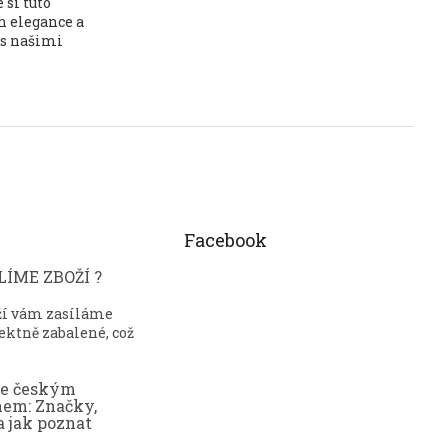
 si tuto
h elegance a
 s našimi
Facebook
ÍME ZBOŽÍ ?
ží vám zasíláme
ektně zabalené, což
ce českým
nem: Značky,
a jak poznat