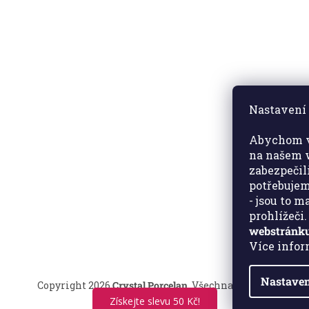
Nastavení 
Abychom v
na našem w
zabezpečil
potřebujem
- jsou to 
prohlížeči
webstránku
Více info
Nastaven
Copyright 2026
Crystal Porcelan
. Všechna práva vyhrazen
Získejte slevu 50 Kč!