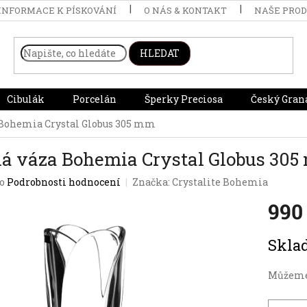
INFORMACE K PÍSKOVÁNÍ
O NÁS & KONTAKT
NAŠE PRO
HLEDAT
Cibulák
Porcelán
Šperky Preciosa
Český Gran
Bohemia Crystal Globus 305 mm
á váza Bohemia Crystal Globus 30
o
Podrobnosti hodnocení
Značka:
Crystalite Bohemia
990
Měrná
Skl
cena:
Můžeme 