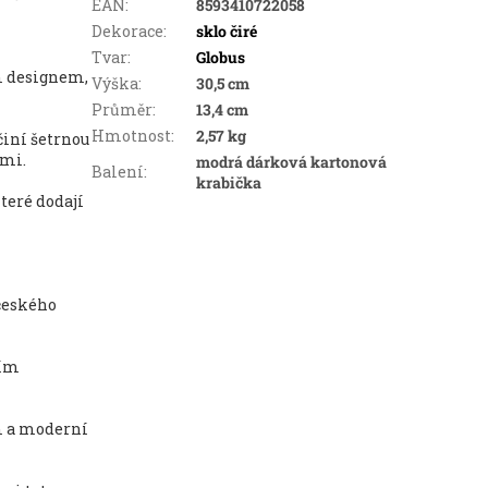
EAN
:
8593410722058
Dekorace
:
sklo čiré
Tvar
:
Globus
m designem,
Výška
:
30,5 cm
Průměr
:
13,4 cm
Hmotnost
:
2,57 kg
činí šetrnou
tmi.
modrá dárková kartonová
Balení
:
krabička
teré dodají
 českého
ším
m a moderní