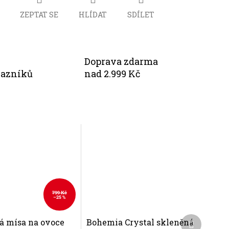
ZEPTAT SE
HLÍDAT
SDÍLET
Doprava zdarma
kazníků
nad 2.999 Kč
799 Kč
–25 %
Další
á mísa na ovoce
Bohemia Crystal skleněná
produkt