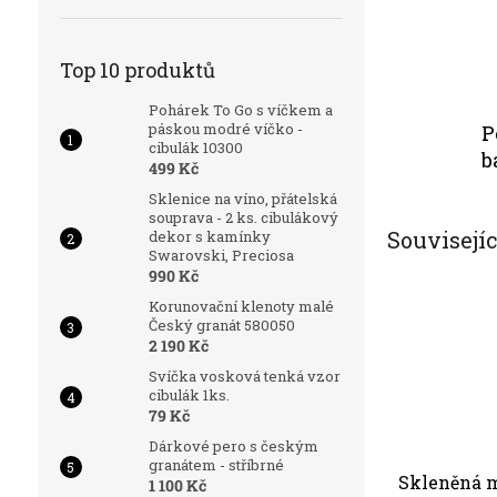
Top 10 produktů
Pohárek To Go s víčkem a
páskou modré víčko -
P
cibulák 10300
b
499 Kč
Sklenice na víno, přátelská
souprava - 2 ks. cibulákový
Souvisejí
dekor s kamínky
Swarovski, Preciosa
990 Kč
Korunovační klenoty malé
Český granát 580050
2 190 Kč
Svíčka vosková tenká vzor
cibulák 1ks.
79 Kč
Dárkové pero s českým
granátem - stříbrné
Skleněná m
1 100 Kč