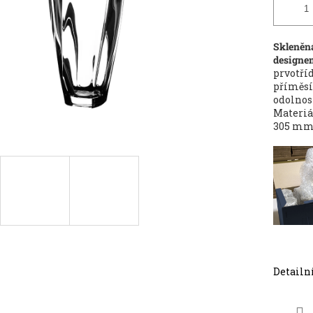
Skleněn
designe
prvotří
příměsí 
odolnost
Materiá
305 mm 
Detailn