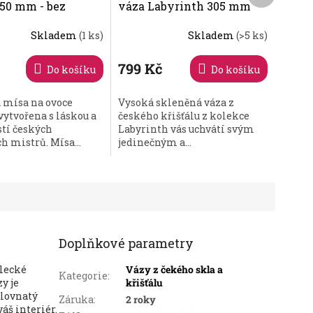
250 mm - bez
váza Labyrinth 305 mm
y
Skladem
(1 ks)
Skladem
(>5 ks)
799 Kč
Do košíku
Do košíku
 mísa na ovoce
Vysoká skleněná váza z
 vytvořena s láskou a
českého křišťálu z kolekce
stí českých
Labyrinth vás uchvátí svým
h mistrů. Mísa...
jedinečným a...
Doplňkové parametry
ělecké
Vázy z čekého skla a
Kategorie
:
y je
křišťálu
olovnatý
Záruka
:
2 roky
váš interiér.