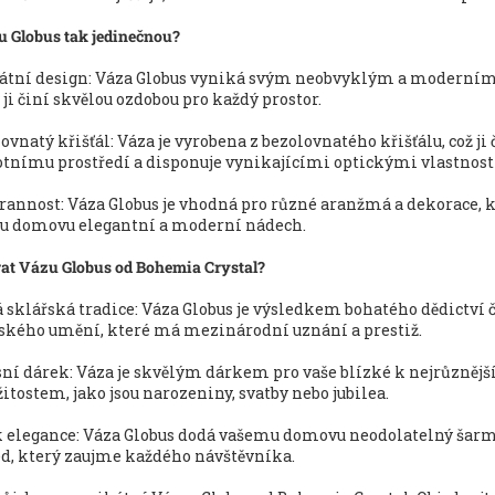
u Globus tak jedinečnou?
átní design: Váza Globus vyniká svým neobvyklým a moderní
 ji činí skvělou ozdobou pro každý prostor.
ovnatý křišťál: Váza je vyrobena z bezolovnatého křišťálu, což ji 
otnímu prostředí a disponuje vynikajícími optickými vlastnos
rannost: Váza Globus je vhodná pro různé aranžmá a dekorace, k
u domovu elegantní a moderní nádech.
rat Vázu Globus od Bohemia Crystal?
 sklářská tradice: Váza Globus je výsledkem bohatého dědictví
ského umění, které má mezinárodní uznání a prestiž.
ní dárek: Váza je skvělým dárkem pro vaše blízké k nejrůzněj
žitostem, jako jsou narozeniny, svatby nebo jubilea.
 elegance: Váza Globus dodá vašemu domovu neodolatelný šar
d, který zaujme každého návštěvníka.