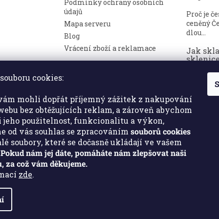
Podmínky ochrany osobních
údajů
Proč je č
ceněný Če
Mapa serveru
dlou...
Blog
Vrácení zboží a reklamace
Jak skl
sklenice
nepoško
souboru cookies:
S
Broušené 
symbolem
ám mohli dopřát příjemný zážitek z nakupování
a luxusu. ..
ebu bez obtěžujících reklam, a zároveň abychom
i jeho použitelnost, funkcionalitu a výkon,
e od vás souhlas se zpracováním
souborů cookies
malé soubory, které se dočasně ukládají ve vašem
.
Pokud nám jej dáte, pomáháte nám zlepšovat naši
, za což vám děkujeme.
rmací
zde
.
í
a.