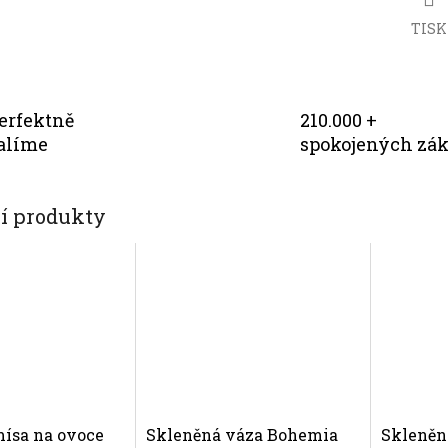
TISK
erfektně
210.000 +
alíme
spokojených zá
cí produkty
ísa na ovoce
Skleněná váza Bohemia
Skleněn