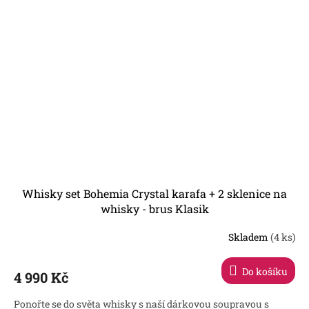
Whisky set Bohemia Crystal karafa + 2 sklenice na
whisky - brus Klasik
Skladem
(4 ks)
Průměrné
hodnocení
produktu
Do košíku
4 990 Kč
je
4,0
Ponořte se do světa whisky s naší dárkovou soupravou s
z