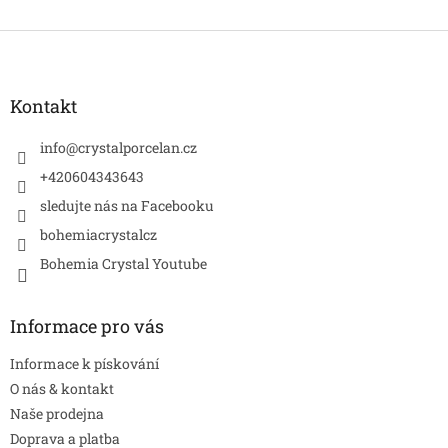
Z
á
p
a
Kontakt
t
í
info
@
crystalporcelan.cz
+420604343643
sledujte nás na Facebooku
bohemiacrystalcz
Bohemia Crystal Youtube
Informace pro vás
Informace k pískování
O nás & kontakt
Naše prodejna
Doprava a platba