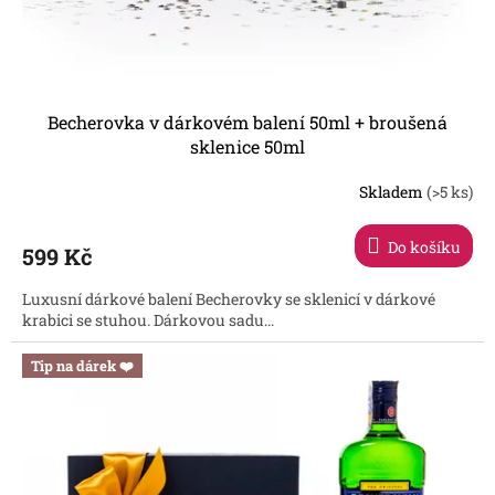
Becherovka v dárkovém balení 50ml + broušená
sklenice 50ml
Skladem
(>5 ks)
Průměrné
hodnocení
produktu
Do košíku
599 Kč
je
4,3
Luxusní dárkové balení Becherovky se sklenicí v dárkové
z
krabici se stuhou. Dárkovou sadu...
5
hvězdiček.
Tip na dárek ❤️