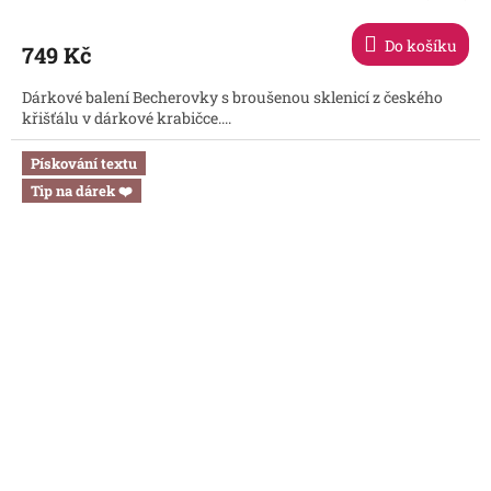
hodnocení
produktu
Do košíku
749 Kč
je
5,0
Dárkové balení Becherovky s broušenou sklenicí z českého
z
křišťálu v dárkové krabičce....
5
hvězdiček.
Pískování textu
Tip na dárek ❤️