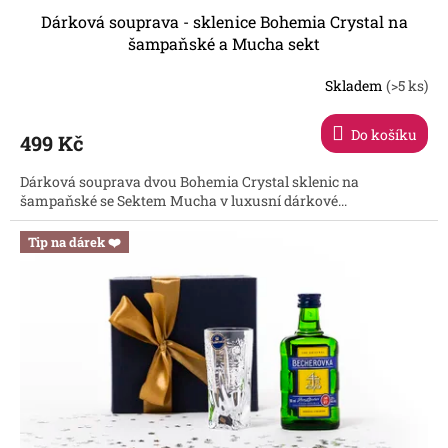
Dárková souprava - sklenice Bohemia Crystal na
šampaňské a Mucha sekt
Skladem
(>5 ks)
Průměrné
hodnocení
produktu
Do košíku
499 Kč
je
5,0
Dárková souprava dvou Bohemia Crystal sklenic na
z
šampaňské se Sektem Mucha v luxusní dárkové...
5
hvězdiček.
Tip na dárek ❤️