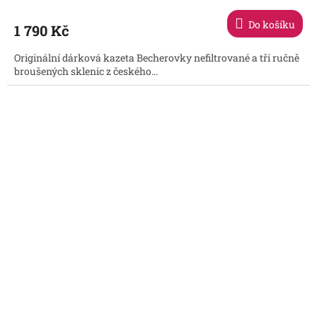
hodnocení
produktu
Do košíku
1 790 Kč
je
5,0
Originální dárková kazeta Becherovky nefiltrované a tří ručně
z
broušených sklenic z českého...
5
hvězdiček.