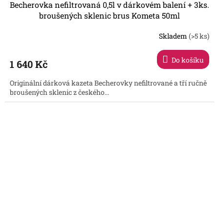
Becherovka nefiltrovaná 0,5l v dárkovém balení + 3ks.
broušených sklenic brus Kometa 50ml
Skladem
(>5 ks)
Průměrné
hodnocení
produktu
Do košíku
1 640 Kč
je
5,0
Originální dárková kazeta Becherovky nefiltrované a tří ručně
z
broušených sklenic z českého...
5
hvězdiček.