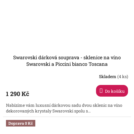
Swarovski dárková souprava - sklenice na víno
Swarovski a Piccini bianco Toscana
Skladem
(4 ks)
Průměrné
hodnocení
produktu
Do košíku
1 290 Kč
je
4,1
Nabízíme vám luxusní dárkovou sadu dvou sklenic na víno
z
dekorovaných krystaly Swarovski spolu s...
5
hvězdiček.
Doprava 0 Kč