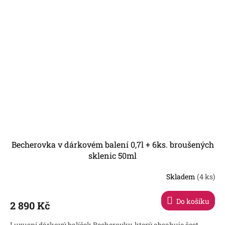
Becherovka v dárkovém balení 0,7l + 6ks. broušených
sklenic 50ml
Skladem
(4 ks)
Průměrné
hodnocení
produktu
Do košíku
2 890 Kč
je
5,0
Luxusní dárkový balíček Becherovky, který obsahuje šest