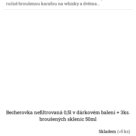
ručně broušenou karafou na whisky a dvěma...
5
hvězdiček.
Becherovka nefiltrovaná 0,5l v dárkovém balení + 3ks.
broušených sklenic 50ml
Skladem
(>5 ks)
Průměrné