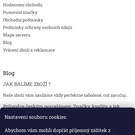
Hodnocení obchodu
Puncovní značky
Obchodní podmínky
Podmínky ochrany osobních údajů
Mapa serveru
Blog
Vrácení zboží a reklamace
Blog
JAK BALÍME ZBOŽÍ ?
Naše zboží vám zasíláme vždy perfektně zabalené, což zaručuj...
Průvodce českým porcelánem: Značky, kvalita a jak
poznat originál
Nastavení souboru cookies:
Proč je český porcelán tak ceněný Český porcelán patří dlou...
Abychom vám mohli dopřát příjemný zážitek z
Jak skladovat broušené sklenice, aby se nepoškodily?