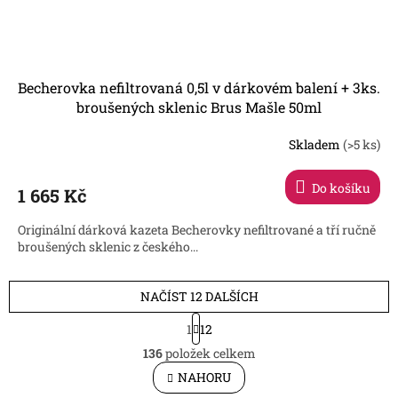
Becherovka nefiltrovaná 0,5l v dárkovém balení + 3ks.
broušených sklenic Brus Mašle 50ml
Skladem
(>5 ks)
Do košíku
1 665 Kč
Originální dárková kazeta Becherovky nefiltrované a tří ručně
broušených sklenic z českého...
NAČÍST 12 DALŠÍCH
S
1
12
t
O
r
136
položek celkem
v
á
l
NAHORU
n
á
k