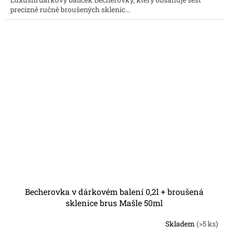
z
precizně ručně broušených sklenic...
5
hvězdiček.
Becherovka v dárkovém balení 0,2l + broušená
sklenice brus Mašle 50ml
Skladem
(>5 ks)
Průměrné