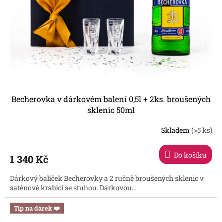
Becherovka v dárkovém balení 0,5l + 2ks. broušených
sklenic 50ml
Skladem
(>5 ks)
Průměrné
hodnocení
produktu
Do košíku
1 340 Kč
je
5,0
Dárkový balíček Becherovky a 2 ručně broušených sklenic v
z
saténové krabici se stuhou. Dárkovou...
5
hvězdiček.
Tip na dárek ❤️