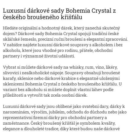
d
o
v
Luxusní dárkové sady Bohemia Crystal z
a
á
c
českého broušeného křišťálu
n
í
í
p
Hledáte originální a hodnotný dárek, který zanechá skutečný
r
dojem? Dárkové sady Bohemia Crystal spojují tradiční české
v
sklářské řemeslo, precizní ruční broušení a elegantní zpracování.
k
V nabídce najdete luxusní dárkové soupravy s alkoholem i bez
y
alkoholu, které jsou vhodné pro rodinu, přátele, obchodní
v
partnery i významné životní události.
ý
p
Vybrat si můžete dárkové sady na whisky, rum, víno, likéry,
i
slivovici i nealkoholické nápoje. Soupravy obsahují broušené
s
karafy, sklenice nebo dárkové krabice s elegantně uloženými
u
sklenicemi Bohemia Crystal z českého broušeného křišťálu. U
variant bez alkoholu si můžete doplnit vlastní láhev podle
příležitosti a vytvořit tak zcela osobní dárek.
Luxusní dárkové sady jsou oblíbené jako svatební dary, dárky k
narozeninám, výročím, jubileím, odchodu do důchodu nebo jako
reprezentativní firemní dárky pro obchodní partnery a
zaměstnance. Český broušený křišťál je symbolem kvality,
elegance a dlouholeté tradice, díky které budou naše dárkové