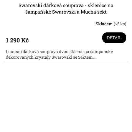
Swarovski dárková souprava - sklenice na
šampaňské Swarovski a Mucha sekt
Skladem
(>5 ks)
Průměrné
hodnocení
produktu
DETAIL
1 290 Kč
je
3,7
Luxusní dárková souprava dvou sklenic na šampaňské
z
dekorovaných krystaly Swarovski se Sektem...
5
hvězdiček.