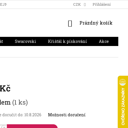
DEJNA
DOPRAVA A PLATBA
HODNOCENÍ OBCHODU
CZK
Přihlášení
NÁKUPNÍ
Prázdný košík
KOŠÍK
át
Swarovski
Křišťál k pískování
Akce
Dár
 Kč
adem
(1 ks)
doručit do:
10.8.2026
Možnosti doručení