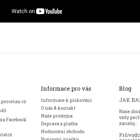
Informace pro vás
Blog
JAK BAL
Informace k pískování
lporcelan.cz
O nás & kontakt
643
Naše zbo
Naše prodejna
vždy perf
 na Facebook
zaručuj...
Doprava a platba
Hodnocení obchodu
talcz
Průvod
Puncovní značky