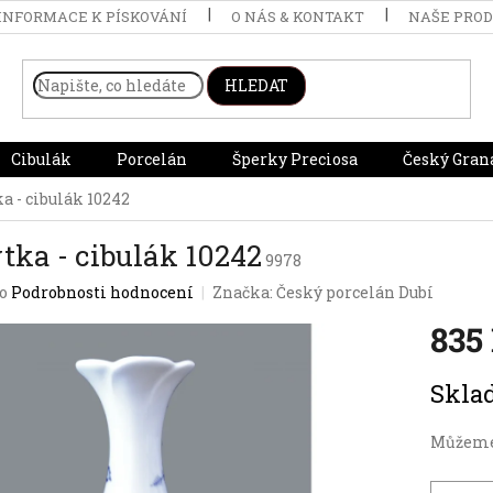
INFORMACE K PÍSKOVÁNÍ
O NÁS & KONTAKT
NAŠE PRO
HLEDAT
Cibulák
Porcelán
Šperky Preciosa
Český Gran
a - cibulák 10242
tka - cibulák 10242
9978
o
Podrobnosti hodnocení
Značka:
Český porcelán Dubí
835
Měrná
Skl
cena:
Můžeme 