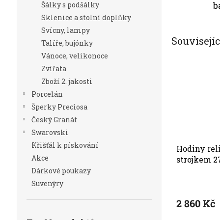
b
Šálky s podšálky
Sklenice a stolní doplňky
Svícny, lampy
Souvisejí
Talíře, bujónky
Vánoce, velikonoce
Zvířata
Zboží 2. jakosti
Porcelán
Šperky Preciosa
Český Granát
Swarovski
Křišťál k pískování
Hodiny reli
Akce
strojkem 2
10343
Dárkové poukazy
Suvenýry
2 860 Kč