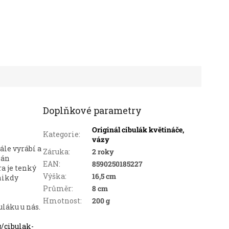
Doplňkové parametry
Originál cibulák květináče,
Kategorie
:
vázy
tále vyrábí a
Záruka
:
2 roky
lán
EAN
:
8590250185227
a je tenký
Výška
:
16,5 cm
nikdy
Průměr
:
8 cm
Hmotnost
:
200 g
uláku u nás.
g/cibulak-