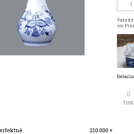
Váza kyt
cm Prům
Detailn
TISK
erfektně
210.000 +