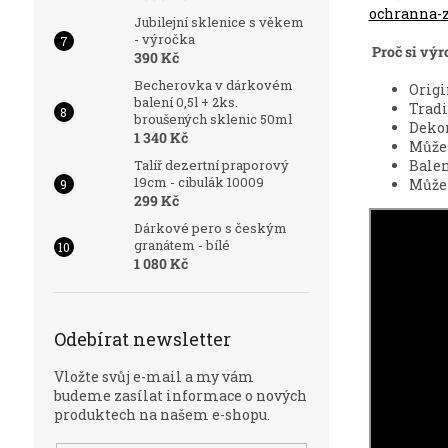
ochranna-
Jubilejní sklenice s věkem
- výročka
Proč si výr
390 Kč
Becherovka v dárkovém
Origi
balení 0,5l + 2ks.
Tradi
broušených sklenic 50ml
Dekor
1 340 Kč
Můžet
Talíř dezertní praporový
Balen
19cm - cibulák 10009
Můžet
299 Kč
Dárkové pero s českým
granátem - bílé
1 080 Kč
Odebírat newsletter
Vložte svůj e-mail a my vám
budeme zasílat informace o nových
produktech na našem e-shopu.