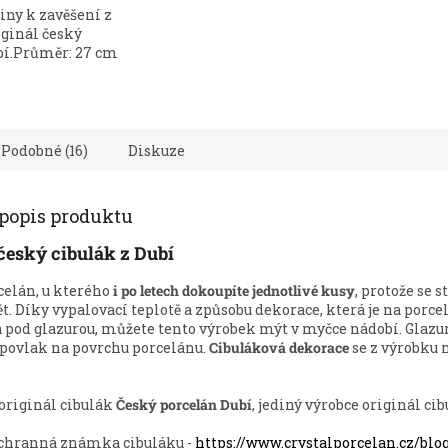
iny k zavěšení z
iginál český
bí.Průměr: 27 cm
Podobné (16)
Diskuze
 popis produktu
český cibulák z Dubí
celán, u kterého
i po letech dokoupíte jednotlivé kusy
, protože se s
t. Díky vypalovací teplotě a způsobu dekorace, která je na porce
 pod glazurou, můžete tento výrobek mýt v myčce nádobí. Glazur
povlak na povrchu porcelánu.
Cibuláková dekorace
se z výrobku 
originál cibulák
Český porcelán Dubí
, jediný výrobce originál cib
chranná známka cibuláku -
https://www.crystalporcelan.cz/blo