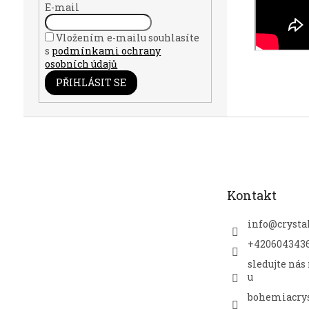
E-mail
Vložením e-mailu souhlasíte
s
podmínkami ochrany
osobních údajů
PŘIHLÁSIT SE
Z
á
p
a
t
Kontakt
í
info
@
crysta
+420604343
sledujte nás
u
bohemiacrys