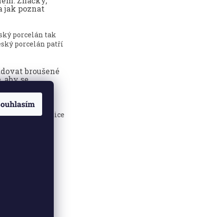
nem: Značky,
a jak poznat
eský porcelán tak
ský porcelán patří
adovat broušené
, aby se
dily?
ouhlasím
sklenice jsou
 elegance, tradice
.