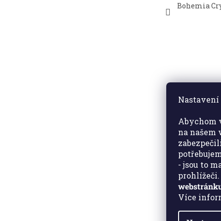
Bohemia Cry
Nastavení 
Abychom v
na našem w
zabezpečil
potřebujem
- jsou to 
prohlížeči
webstránku
Více info