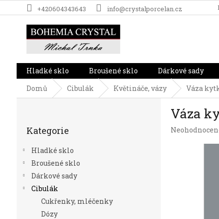
Přejít
+420604343643
info@crystalporcelan.cz
na
obsah
Hladké sklo
Broušené sklo
Dárkové sady
Domů
Cibulák
Květináče, vázy
Váza kytk
P
Váza ky
o
Přeskočit
s
Kategorie
Průměrné
Neohodnocen
kategorie
t
hodnocení
r
produktu
Hladké sklo
a
je
Broušené sklo
n
0,0
Dárkové sady
z
n
5
í
Cibulák
hvězdiček.
p
Cukřenky, mléčenky
a
Dózy