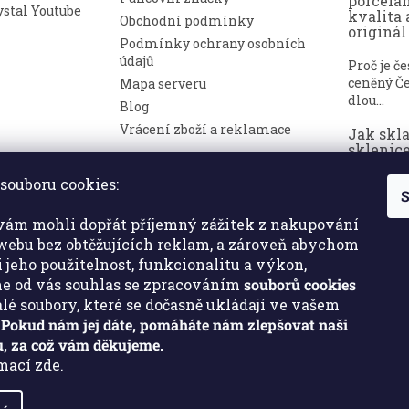
porcelá
stal Youtube
kvalita 
Obchodní podmínky
originál
Podmínky ochrany osobních
údajů
Proč je č
ceněný Če
Mapa serveru
dlou...
Blog
Vrácení zboží a reklamace
Jak skl
sklenice
nepoško
souboru cookies:
S
Broušené 
symbolem
ám mohli dopřát příjemný zážitek z nakupování
a luxusu. ..
ebu bez obtěžujících reklam, a zároveň abychom
i jeho použitelnost, funkcionalitu a výkon,
e od vás souhlas se zpracováním
souborů cookies
malé soubory, které se dočasně ukládají ve vašem
.
Pokud nám jej dáte, pomáháte nám zlepšovat naši
, za což vám děkujeme.
rmací
zde
.