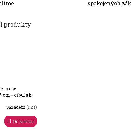
alíme
spokojených zá
cí produkty
éfní se
7 cm - cibulák
Skladem
(1 ks)
Do košíku