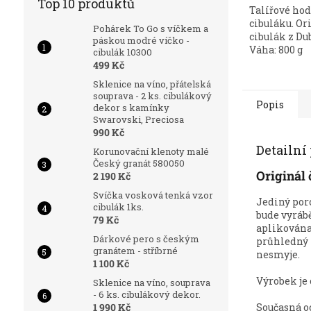
Top 10 produktů
Talířové hod
cibuláku. Or
Pohárek To Go s víčkem a
cibulák z Du
páskou modré víčko -
Váha: 800 g
cibulák 10300
499 Kč
Sklenice na víno, přátelská
souprava - 2 ks. cibulákový
Popis
dekor s kamínky
Swarovski, Preciosa
990 Kč
Detailní
Korunovační klenoty malé
Český granát 580050
Originál 
2 190 Kč
Svíčka vosková tenká vzor
Jediný por
cibulák 1ks.
bude vyrábě
79 Kč
aplikována
Dárkové pero s českým
průhledný 
granátem - stříbrné
nesmyje.
1 100 Kč
Výrobek je 
Sklenice na víno, souprava
- 6 ks. cibulákový dekor.
1 990 Kč
Současná o