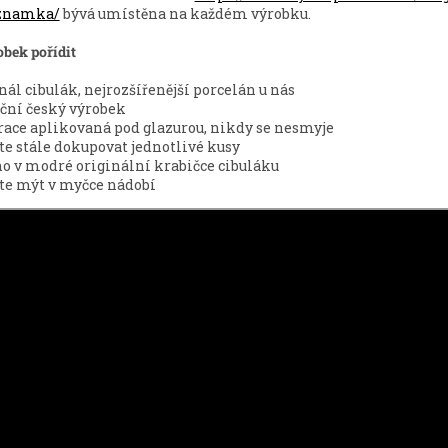
znamka/
bývá umístěna na každém výrobku.
obek pořídit
nál cibulák, nejrozšířenější porcelán u nás
ční český výrobek
ace aplikovaná pod glazurou, nikdy se nesmyje
e stále dokupovat jednotlivé kusy
o v modré originální krabičce cibuláku
e mýt v myčce nádobí