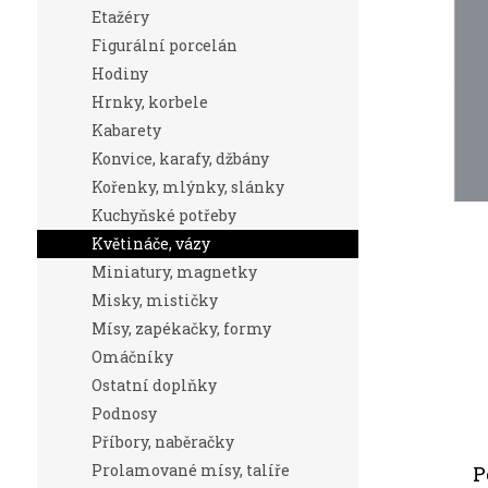
n
Etažéry
e
Figurální porcelán
l
Hodiny
Hrnky, korbele
Kabarety
Konvice, karafy, džbány
Kořenky, mlýnky, slánky
Kuchyňské potřeby
Květináče, vázy
Miniatury, magnetky
Misky, mističky
Mísy, zapékačky, formy
Omáčníky
Ostatní doplňky
Podnosy
Příbory, naběračky
Prolamované mísy, talíře
P