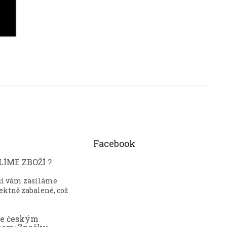
Facebook
ÍME ZBOŽÍ ?
ží vám zasíláme
ektně zabalené, což
ce českým