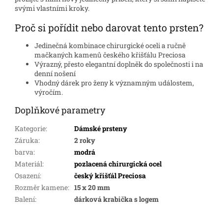
svými vlastními kroky.
Proč si pořídit nebo darovat tento prsten?
Jedinečná kombinace chirurgické oceli a ručně
mačkaných kamenů českého křišťálu Preciosa
Výrazný, přesto elegantní doplněk do společnosti i na
denní nošení
Vhodný dárek pro ženy k významným událostem,
výročím.
Doplňkové parametry
Kategorie
:
Dámské prsteny
Záruka
:
2 roky
barva
:
modrá
Materiál
:
pozlacená chirurgická ocel
Osazení
:
český křišťál Preciosa
Rozměr kamene
:
15 x 20 mm
Balení
:
dárková krabička s logem