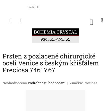
Přejít
na
CZK
obsah
NÁKU
KOŠÍK
Prsten z pozlacené chirurgické
oceli Venice s českým křišťálem
Preciosa 7461Y67
Průměrné
Neohodnoceno
Podrobnosti hodnocení
Značka:
Preciosa
hodnocení
produktu
je
0,0
z
5