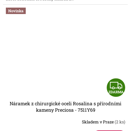
Novinka
Z
ZDARMA
D
Náramek z chirurgické oceli Rosalina s přírodními
A
kameny Preciosa - 7511Y69
R
Skladem v Praze
(2 ks)