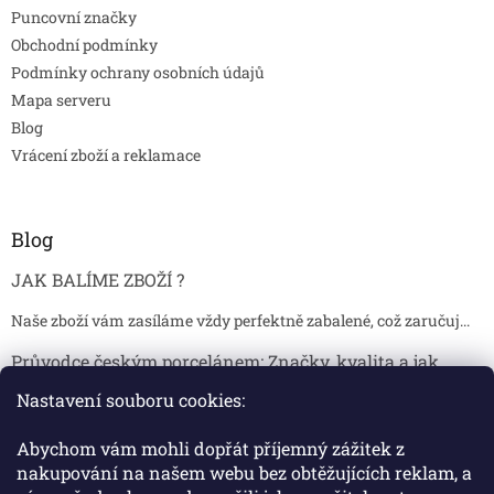
Puncovní značky
Obchodní podmínky
Podmínky ochrany osobních údajů
Mapa serveru
Blog
Vrácení zboží a reklamace
Blog
JAK BALÍME ZBOŽÍ ?
Naše zboží vám zasíláme vždy perfektně zabalené, což zaručuj...
Průvodce českým porcelánem: Značky, kvalita a jak
poznat originál
Nastavení souboru cookies:
Proč je český porcelán tak ceněný Český porcelán patří dlou...
Abychom vám mohli dopřát příjemný zážitek z
Jak skladovat broušené sklenice, aby se nepoškodily?
nakupování na našem webu bez obtěžujících reklam, a