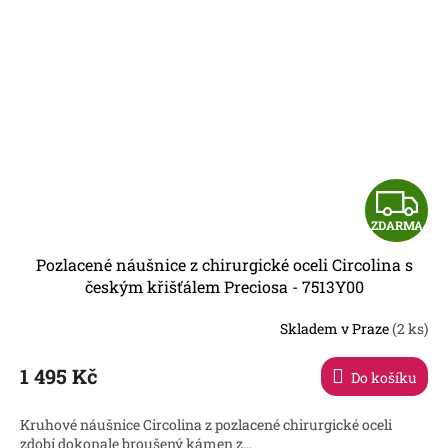
Z
ZDARMA
D
Pozlacené náušnice z chirurgické oceli Circolina s
A
českým křišťálem Preciosa - 7513Y00
R
Skladem v Praze
(2 ks)
1 495 Kč
Do košíku
A
Kruhové náušnice Circolina z pozlacené chirurgické oceli
zdobí dokonale broušený kámen z...