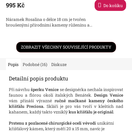
995 Kč
Do košíku
A
Náramek Rosalina o délce 18 cm je tvořen
broušenými přírodními kameny růženínu a...
ZOBRAZIT VŠECHNY SOUVISEJÍCÍ PRODUKTY
Popis
Podobné (16)
Diskuze
Detailní popis produktu
Při návrhu
šperku Venice
se designérka nechala inspirovat
faunou a flórou okolí italských Benátek.
Design Venice
vám přináší výrazné
ručně mačkané kameny českého
křišťálu Preciosa.
Skláři je pro vás tvoří v kleštích nad
kahanem, každý takto vzniklý
kus křišťálu je originál
.
Prstenu z pozlacené chirurgické oceli vévodí
unikátní
křišťálový kámen, který měří 20 x 15 mm, navíc je