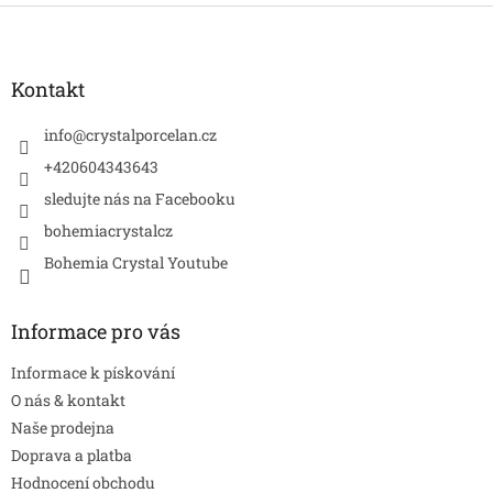
Z
á
p
a
Kontakt
t
í
info
@
crystalporcelan.cz
+420604343643
sledujte nás na Facebooku
bohemiacrystalcz
Bohemia Crystal Youtube
Informace pro vás
Informace k pískování
O nás & kontakt
Naše prodejna
Doprava a platba
Hodnocení obchodu