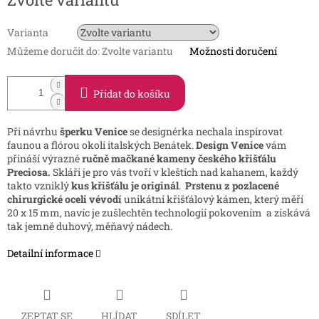
cena:
Varianta
Můžeme doručit do:
Zvolte variantu
Možnosti doručení
Přidat do košíku
Při návrhu
šperku Venice
se designérka nechala inspirovat
faunou a flórou okolí italských Benátek.
Design Venice
vám
přináší výrazné
ručně mačkané kameny českého křišťálu
Preciosa.
Skláři je pro vás tvoří v kleštích nad kahanem, každý
takto vzniklý
kus křišťálu je originál
.
Prstenu z pozlacené
chirurgické oceli vévodí
unikátní křišťálový kámen, který měří
20 x 15 mm, navíc je zušlechtěn technologií pokovením a získává
tak jemně duhový, měňavý nádech.
Detailní informace
ZEPTAT SE
HLÍDAT
SDÍLET