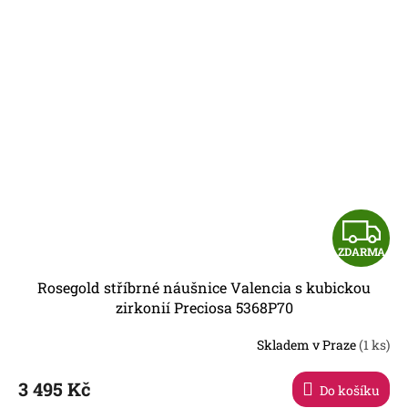
Z
ZDARMA
D
Rosegold stříbrné náušnice Valencia s kubickou
A
zirkonií Preciosa 5368P70
R
Skladem v Praze
(1 ks)
3 495 Kč
Do košíku