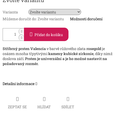
cena:
Varianta
Můžeme doručit do:
Zvolte variantu
Možnosti doručení
Přidat do košíku
Stříbrný prsten Valencia
v barvě růžového zlata
rosegold
je
osázen mnoha třpytivými
kameny kubické zirkonie
, díky nimž
doslova září.
Prsten je univerzální a je ho možné nastavit na
požadovaný rozměr.
Detailní informace
ZEPTAT SE
HLÍDAT
SDÍLET