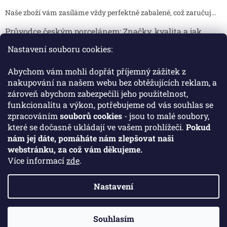
Naše zboží vám zasíláme vždy perfektně zabalené, což zaručuj...
Průvodce českým porcelánem: Značky, kvalita a jak
poznat originál
Nastavení souboru cookies:
Proč je český porcelán tak ceněný Český porcelán patří dlou...
Abychom vám mohli dopřát příjemný zážitek z
Jak skladovat broušené sklenice, aby se nepoškodily?
nakupování na našem webu bez obtěžujících reklam, a
zároveň abychom zabezpečili jeho použitelnost,
Broušené sklenice jsou symbolem elegance, tradice a luxusu. ...
funkcionalitu a výkon, potřebujeme od vás souhlas se
zpracováním
souborů cookies
- jsou to malé soubory,
které se dočasně ukládají ve vašem prohlížeči.
Pokud
Facebook
nám jej dáte, pomáháte nám zlepšovat naši
webstránku, za což vám děkujeme.
Více informací
zde
.
Nastavení
Vytvořil Shoptet
Souhlasím
Copyright 2026
Crystal Porcelan
. Všechna práva vyhrazena.