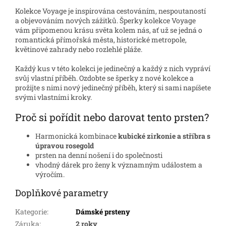
Kolekce Voyage je inspirována cestováním, nespoutaností
a objevováním nových zážitků. Šperky kolekce Voyage
vám připomenou krásu světa kolem nás, ať už se jedná o
romantická přímořská města, historické metropole,
květinové zahrady nebo rozlehlé pláže.
Každý kus v této kolekci je jedinečný a každý z nich vypráví
svůj vlastní příběh. Ozdobte se šperky z nové kolekce a
prožijte s nimi nový jedinečný příběh, který si sami napíšete
svými vlastními kroky.
Proč si pořídit nebo darovat tento prsten?
Harmonická kombinace
kubické zirkonie a stříbra s
úpravou rosegold
prsten na denní nošení i do společnosti
vhodný dárek pro ženy k významným událostem a
výročím.
Doplňkové parametry
Kategorie
:
Dámské prsteny
Záruka
:
2 roky