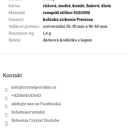
barva
:
růžová
,
modrá
,
kombi
,
fialová
,
žlutá
Materiál
:
rosegold stříbro 925/1000
Osazení
:
kubická zirkonie Preciosa
Velikost prstenu
:
univerzální 52-55 mm a 56-60 mm
Hmotnost Ag
:
1,4 g
Balení
:
dárková krabička s logem
Z
á
p
a
Kontakt
t
í
info
@
crystalporcelan.cz
+420604343643
sledujte nás na Facebooku
bohemiacrystalcz
Bohemia Crystal Youtube