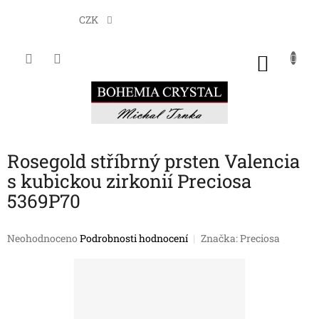
Přejít
na
CZK
obsah
NÁKU
KOŠÍK
Rosegold stříbrný prsten Valencia
s kubickou zirkonií Preciosa
5369P70
Průměrné
Neohodnoceno
Podrobnosti hodnocení
Značka:
Preciosa
hodnocení
produktu
je
0,0
z
5