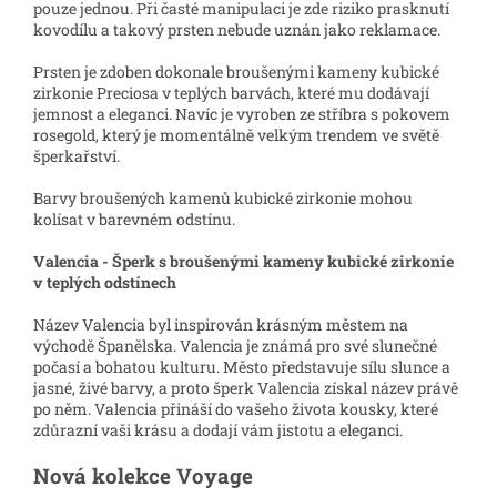
pouze jednou. Při časté manipulaci je zde riziko prasknutí
kovodílu a takový prsten nebude uznán jako reklamace.
Prsten je zdoben dokonale broušenými kameny kubické
zirkonie Preciosa v teplých barvách, které mu dodávají
jemnost a eleganci. Navíc je vyroben ze stříbra s pokovem
rosegold, který je momentálně velkým trendem ve světě
šperkařství.
Barvy broušených kamenů kubické zirkonie mohou
kolísat v barevném odstínu.
Valencia - Šperk s broušenými kameny kubické zirkonie
v teplých odstínech
Název Valencia byl inspirován krásným městem na
východě Španělska. Valencia je známá pro své slunečné
počasí a bohatou kulturu. Město představuje sílu slunce a
jasné, živé barvy, a proto šperk Valencia získal název právě
po něm. Valencia přináší do vašeho života kousky, které
zdůrazní vaši krásu a dodají vám jistotu a eleganci.
Nová kolekce Voyage