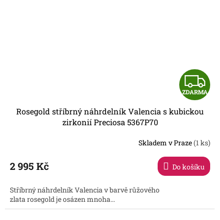
Z
ZDARMA
D
Rosegold stříbrný náhrdelník Valencia s kubickou
A
zirkonií Preciosa 5367P70
R
Skladem v Praze
(1 ks)
2 995 Kč
Do košíku
A
Stříbrný náhrdelník Valencia v barvě růžového
zlata rosegold je osázen mnoha...