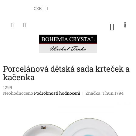
Přejít
na
CZK
obsah
NÁKU
KOŠÍK
Porcelánová dětská sada krteček a
kačenka
1299
Průměrné
Neohodnoceno
Podrobnosti hodnocení
Značka:
Thun 1794
hodnocení
produktu
je
0,0
z
5
hvězdiček.