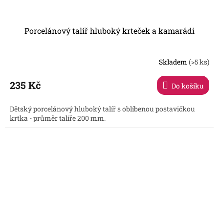
Porcelánový talíř hluboký krteček a kamarádi
Skladem
(>5 ks)
Průměrné
hodnocení
produktu
235 Kč
Do košíku
je
5,0
Dětský porcelánový hluboký talíř s oblíbenou postavičkou
z
krtka - průměr talíře 200 mm.
5
hvězdiček.