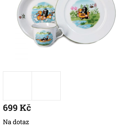
699 Kč
Měrná
Na dotaz
cena: