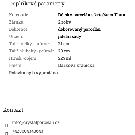
Doplňkové parametry
Kategorie
:
Dětský porcelán s krtečkem Thun
Záruka
:
2 roky
Dekorace
:
dekorovaný porcelán
Určení
:
jídelní sady
Talíř mělký - průměr
:
21 cm
Talíř hluboký - průměr
:
20 cm
Hrnek -objem
:
225 ml
Balení
:
Dárková krabička
Položka byla vyprodána…
Z
á
p
a
Kontakt
t
í
info
@
crystalporcelan.cz
+420604343643