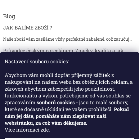
Blog
JAK BALÍME ZBOŽÍ ?
Naše zboží vám zasíláme vždy perfektně zabalené, což zaručuj...
Průvodce českým porcelánem: Značky, kvalita a jak
poznat originál
Nastavení souboru cookies:
Proč je český porcelán tak ceněný Český porcelán patří dlou...
Abychom vám mohli dopřát příjemný zážitek z
Jak skladovat broušené sklenice, aby se nepoškodily?
nakupování na našem webu bez obtěžujících reklam, a
zároveň abychom zabezpečili jeho použitelnost,
Broušené sklenice jsou symbolem elegance, tradice a luxusu. ...
funkcionalitu a výkon, potřebujeme od vás souhlas se
zpracováním
souborů cookies
- jsou to malé soubory,
které se dočasně ukládají ve vašem prohlížeči.
Pokud
Facebook
nám jej dáte, pomáháte nám zlepšovat naši
webstránku, za což vám děkujeme.
Více informací
zde
.