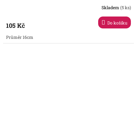
Skladem
(5 ks)
Průměrné
hodnocení
produktu
Do košíku
105 Kč
je
5,0
Průměr 16cm
z
5
hvězdiček.