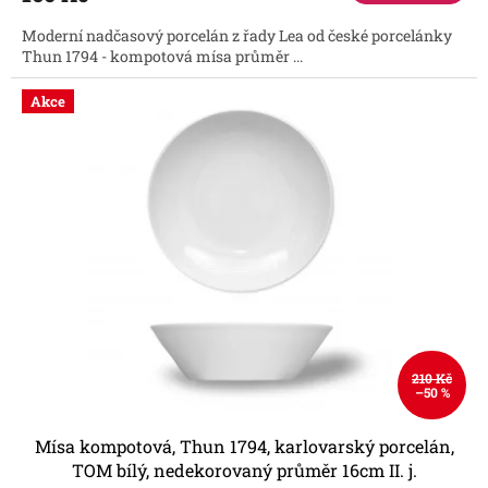
5,0
Moderní nadčasový porcelán z řady Lea od české porcelánky
z
Thun 1794 - kompotová mísa průměr ...
5
hvězdiček.
Akce
210 Kč
–50 %
Mísa kompotová, Thun 1794, karlovarský porcelán,
TOM bílý, nedekorovaný průměr 16cm II. j.