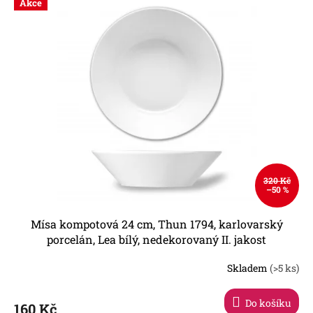
hvězdiček.
Akce
320 Kč
–50 %
Mísa kompotová 24 cm, Thun 1794, karlovarský
porcelán, Lea bílý, nedekorovaný II. jakost
Skladem
(>5 ks)
Průměrné
hodnocení
produktu
Do košíku
160 Kč
je