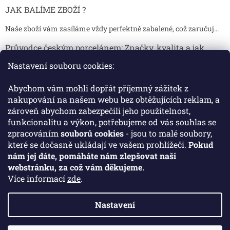
JAK BALÍME ZBOŽÍ ?
Naše zboží vám zasíláme vždy perfektně zabalené, což zaručuj...
Průvodce českým porcelánem: Značky, kvalita a jak
poznat originál
Nastavení souboru cookies:
Proč je český porcelán tak ceněný Český porcelán patří dlou...
Abychom vám mohli dopřát příjemný zážitek z
Jak skladovat broušené sklenice, aby se nepoškodily?
nakupování na našem webu bez obtěžujících reklam, a
zároveň abychom zabezpečili jeho použitelnost,
Broušené sklenice jsou symbolem elegance, tradice a luxusu. ...
funkcionalitu a výkon, potřebujeme od vás souhlas se
zpracováním
souborů cookies
- jsou to malé soubory,
které se dočasně ukládají ve vašem prohlížeči.
Pokud
Facebook
nám jej dáte, pomáháte nám zlepšovat naši
webstránku, za což vám děkujeme.
Více informací
zde
.
Nastavení
Vytvořil Shoptet