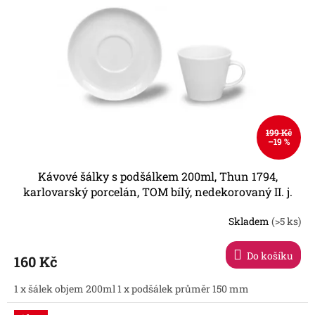
r
s
o
p
d
r
u
o
k
d
t
u
ů
k
t
ů
199 Kč
–19 %
Kávové šálky s podšálkem 200ml, Thun 1794,
karlovarský porcelán, TOM bílý, nedekorovaný II. j.
Skladem
(>5 ks)
Průměrné
hodnocení
produktu
Do košíku
160 Kč
je
5,0
1 x šálek objem 200ml 1 x podšálek průměr 150 mm
z
5