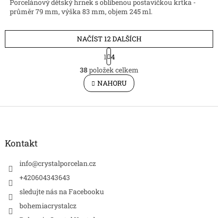
Porcelánový dětský hrnek s oblíbenou postavičkou krtka -
průměr 79 mm, výška 83 mm, objem 245 ml.
NAČÍST 12 DALŠÍCH
S
1
4
t
O
r
38
položek celkem
v
á
l
NAHORU
n
á
k
d
o
v
Z
a
á
c
á
n
í
p
í
p
a
Kontakt
r
t
v
í
info
@
crystalporcelan.cz
k
y
+420604343643
v
sledujte nás na Facebooku
ý
p
bohemiacrystalcz
i