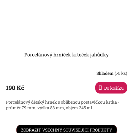
Porcelánový hrníček krteček jahůdky
Skladem
(>5 ks)
Průměrné
hodnocení
produktu
190 Kč
Do košíku
je
2,9
Porcelánový dětský hrnek s oblíbenou postavičkou krtka -
z
průměr 79 mm, výška 83 mm, objem 245 ml.
5
hvězdiček.
ZOBRAZIT VŠECHNY SOUVISEJÍCÍ PRODUKTY