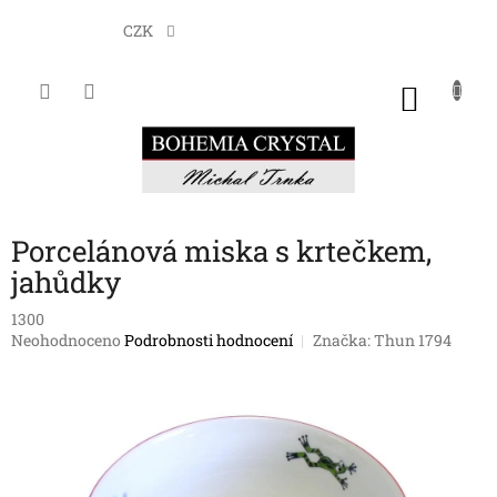
Přejít
na
CZK
obsah
NÁKU
KOŠÍK
Porcelánová miska s krtečkem,
jahůdky
1300
Průměrné
Neohodnoceno
Podrobnosti hodnocení
Značka:
Thun 1794
hodnocení
produktu
je
0,0
z
5
hvězdiček.