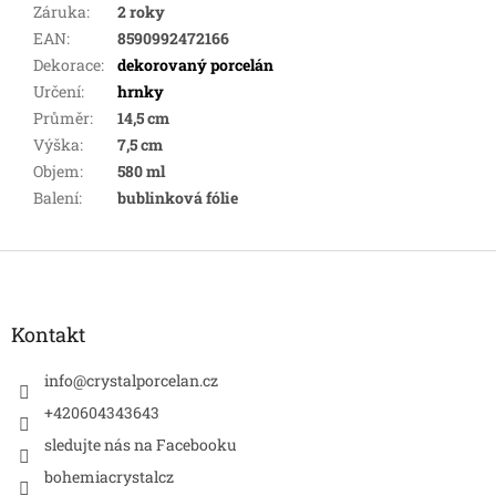
Záruka
:
2 roky
EAN
:
8590992472166
Dekorace
:
dekorovaný porcelán
Určení
:
hrnky
Průměr
:
14,5 cm
Výška
:
7,5 cm
Objem
:
580 ml
Balení
:
bublinková fólie
Z
á
p
a
Kontakt
t
í
info
@
crystalporcelan.cz
+420604343643
sledujte nás na Facebooku
bohemiacrystalcz