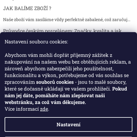
JAK BALÍME ZBOŽÍ ?
Naše zboží vám zasíláme vždy perfektně zabalené, což zaručuj...
Průvodce českým porcelánem: Značky, kvalita a jak
poznat originál
Nastavení souboru cookies:
Proč je český porcelán tak ceněný Český porcelán patří dlou...
Abychom vám mohli dopřát příjemný zážitek z
Jak skladovat broušené sklenice, aby se nepoškodily?
nakupování na našem webu bez obtěžujících reklam, a
zároveň abychom zabezpečili jeho použitelnost,
Broušené sklenice jsou symbolem elegance, tradice a luxusu. ...
funkcionalitu a výkon, potřebujeme od vás souhlas se
zpracováním
souborů cookies
- jsou to malé soubory,
které se dočasně ukládají ve vašem prohlížeči.
Pokud
Facebook
nám jej dáte, pomáháte nám zlepšovat naši
webstránku, za což vám děkujeme.
Více informací
zde
.
Nastavení
Vytvořil Shoptet