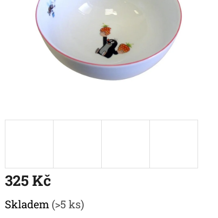
325 Kč
Měrná
Skladem
(>5 ks)
cena: