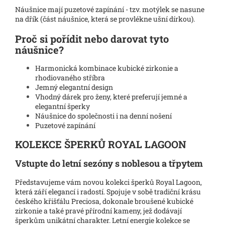
Náušnice mají puzetové zapínání - tzv. motýlek se nasune
na dřík (část náušnice, která se provlékne ušní dírkou).
Proč si pořídit nebo darovat tyto
náušnice?
Harmonická kombinace kubické zirkonie a
rhodiovaného stříbra
Jemný elegantní design
Vhodný dárek pro ženy, které preferují jemné a
elegantní šperky
Náušnice do společnosti i na denní nošení
Puzetové zapínání
KOLEKCE ŠPERKŮ ROYAL LAGOON
Vstupte do letní sezóny s noblesou a třpytem
Představujeme vám novou kolekci šperků Royal Lagoon,
která září elegancí i radostí. Spojuje v sobě tradiční krásu
českého křišťálu Preciosa, dokonale broušené kubické
zirkonie a také pravé přírodní kameny, jež dodávají
šperkům unikátní charakter. Letní energie kolekce se