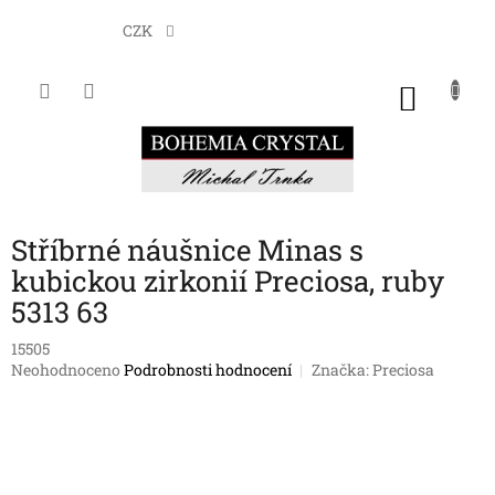
Přejít
na
CZK
obsah
NÁKU
KOŠÍK
Stříbrné náušnice Minas s
kubickou zirkonií Preciosa, ruby
5313 63
15505
Průměrné
Neohodnoceno
Podrobnosti hodnocení
Značka:
Preciosa
hodnocení
produktu
je
0,0
z
5