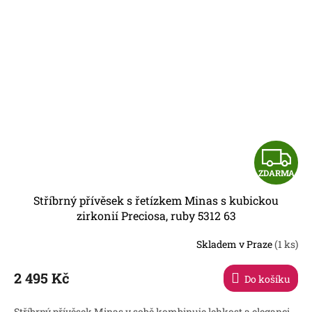
Z
ZDARMA
D
Stříbrný přívěsek s řetízkem Minas s kubickou
A
zirkonií Preciosa, ruby 5312 63
R
Skladem v Praze
(1 ks)
2 495 Kč
Do košíku
A
Stříbrný přívěsek Minas v sobě kombinuje lehkost a eleganci