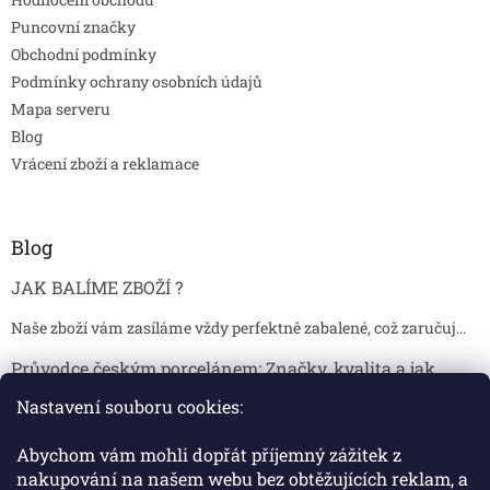
Puncovní značky
Obchodní podmínky
Podmínky ochrany osobních údajů
Mapa serveru
Blog
Vrácení zboží a reklamace
Blog
JAK BALÍME ZBOŽÍ ?
Naše zboží vám zasíláme vždy perfektně zabalené, což zaručuj...
Průvodce českým porcelánem: Značky, kvalita a jak
poznat originál
Nastavení souboru cookies:
Proč je český porcelán tak ceněný Český porcelán patří dlou...
Abychom vám mohli dopřát příjemný zážitek z
Jak skladovat broušené sklenice, aby se nepoškodily?
nakupování na našem webu bez obtěžujících reklam, a