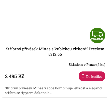
Z
ZDARMA
D
Stříbrný přívěsek Minas s kubickou zirkonií Preciosa
A
5312 66
R
Skladem v Praze
(2 ks)
2 495 Kč
Do košíku
A
Stříbrný přívěsek Minas v sobě kombinuje lehkost a eleganci
stříbra se třpytem dokonale...