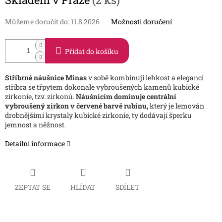
cena:
Můžeme doručit do:
11.8.2026
Možnosti doručení
Přidat do košíku
Stříbrné náušnice Minas
v sobě kombinují lehkost a eleganci
stříbra se třpytem dokonale vybroušených kamenů kubické
zirkonie, tzv. zirkonů.
Náušnicím dominuje centrální
vybroušený zirkon v červené barvě rubínu,
který je lemován
drobnějšími krystaly kubické zirkonie, ty dodávají šperku
jemnost a něžnost.
Detailní informace
ZEPTAT SE
HLÍDAT
SDÍLET