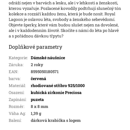
odráží nejen v barvách a lesku, ale i v lehkosti a ženskosti,
kterou vyzařuje. Pozlacené kovodíly podtrhují slunečný tón
kolekce a rozzáří každou ženu, která je bude nosit. Royal
Lagoon je oslavou léta, svobody a ženského sebevědomí.
Objevte šperky, které vám budou slušet nejen na dovolené,
ale i v každodenním životě. Skočíte s námi do léta po hlavě
a s pořádnou dávkou třpytu?
Doplňkové parametry
Kategorie
:
Dámské náušnice
Záruka
:
2 roky
EAN
:
8595050180571
barva
:
červená
Materiál
:
rhodiované stříbro 925/1000
Osazení
:
kubická zirkonie Preciosa
Zapínání
:
puzeta
Rozměr
:
8 x 8 mm
Váha Ag
:
1,39 g
Balení
:
dárková krabička s logem