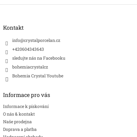
Z
á
p
a
Kontakt
t
í
info
@
crystalporcelan.cz
+420604343643
sledujte nás na Facebooku
bohemiacrystalcz
Bohemia Crystal Youtube
Informace pro vás
Informace k pískování
O nás & kontakt
Naše prodejna
Doprava a platba
Hodnocení obchodu