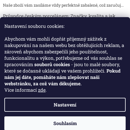
Naše zboží vám zasíláme vždy perfektně zabalené, což zaručuj...
Průvodce českým porcelánem: Značky, kvalita a jak
poznat originál
Nastavení souboru cookies:
Proč je český porcelán tak ceněný Český porcelán patří dlou...
Abychom vám mohli dopřát příjemný zážitek z
Jak skladovat broušené sklenice, aby se nepoškodily?
nakupování na našem webu bez obtěžujících reklam, a
zároveň abychom zabezpečili jeho použitelnost,
Broušené sklenice jsou symbolem elegance, tradice a luxusu. ...
funkcionalitu a výkon, potřebujeme od vás souhlas se
zpracováním
souborů cookies
- jsou to malé soubory,
které se dočasně ukládají ve vašem prohlížeči.
Pokud
Facebook
nám jej dáte, pomáháte nám zlepšovat naši
webstránku, za což vám děkujeme.
Více informací
zde
.
Nastavení
Vytvořil Shoptet
Souhlasím
Copyright 2026
Crystal Porcelan
. Všechna práva vyhrazena.