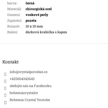
barva
:
černá
Materiál
:
chirurgická ocel
Osazení
:
voskové perly
Zapínání
:
puzeta
Rozměr
:
10 x 10 mm
Balení
:
dárková krabička s logem
Z
á
p
a
Kontakt
t
í
info
@
crystalporcelan.cz
+420604343643
sledujte nás na Facebooku
bohemiacrystalcz
Bohemia Crystal Youtube