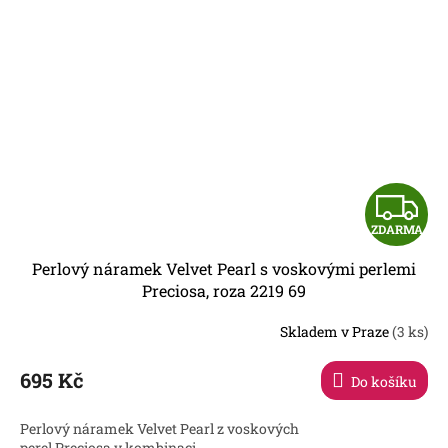
Z
ZDARMA
D
Perlový náramek Velvet Pearl s voskovými perlemi
A
Preciosa, roza 2219 69
R
Skladem v Praze
(3 ks)
695 Kč
Do košíku
A
Perlový náramek Velvet Pearl z voskových
perel Preciosa v kombinaci...