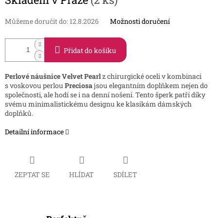
cena:
Můžeme doručit do:
12.8.2026
Možnosti doručení
Přidat do košíku
Perlové náušnice Velvet Pearl
z chirurgické oceli v kombinaci
s voskovou perlou
Preciosa
jsou elegantním doplňkem nejen do
společnosti, ale hodí se i na denní nošení. Tento šperk patří díky
svému minimalistickému designu ke klasikám dámských
doplňků.
Detailní informace
ZEPTAT SE
HLÍDAT
SDÍLET