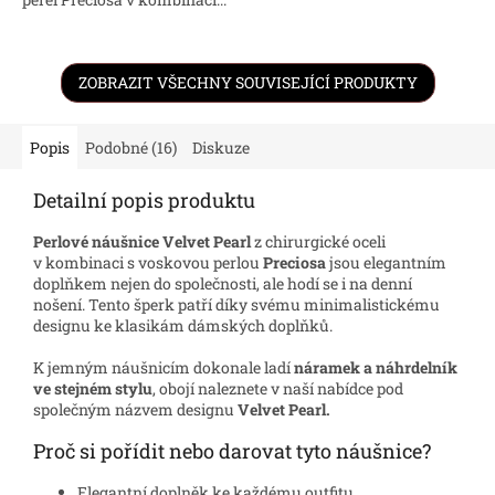
ZOBRAZIT VŠECHNY SOUVISEJÍCÍ PRODUKTY
Popis
Podobné (16)
Diskuze
Detailní popis produktu
Perlové náušnice Velvet Pearl
z chirurgické oceli
v kombinaci s voskovou perlou
Preciosa
jsou elegantním
doplňkem nejen do společnosti, ale hodí se i na denní
nošení. Tento šperk patří díky svému minimalistickému
designu ke klasikám dámských doplňků.
K jemným náušnicím dokonale ladí
náramek a náhrdelník
ve stejném stylu
, obojí naleznete v naší nabídce pod
společným názvem designu
Velvet Pearl.
Proč si pořídit nebo darovat tyto náušnice?
Elegantní doplněk ke každému outfitu