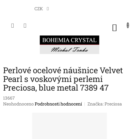
Přejít
na
CZK
obsah
NÁKU
KOŠÍK
Perlové ocelové náušnice Velvet
Pearl s voskovými perlemi
Preciosa, blue metal 7389 47
13667
Průměrné
Neohodnoceno
Podrobnosti hodnocení
Značka:
Preciosa
hodnocení
produktu
je
0,0
z
5