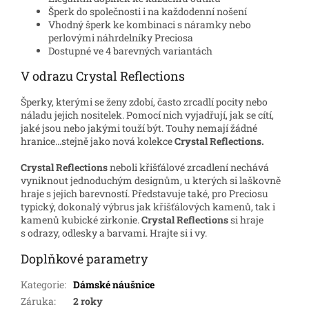
Šperk do společnosti i na každodenní nošení
Vhodný šperk ke kombinaci s náramky nebo
perlovými náhrdelníky Preciosa
Dostupné ve 4 barevných variantách
V odrazu Crystal Reflections
Šperky, kterými se ženy zdobí, často zrcadlí pocity nebo
náladu jejich nositelek. Pomocí nich vyjadřují, jak se cítí,
jaké jsou nebo jakými touží být. Touhy nemají žádné
hranice…stejně jako nová kolekce
Crystal Reflections.
Crystal Reflections
neboli křišťálové zrcadlení nechává
vyniknout jednoduchým designům, u kterých si laškovně
hraje s jejich barevností. Představuje také, pro Preciosu
typický, dokonalý výbrus jak křišťálových kamenů, tak i
kamenů kubické zirkonie.
Crystal Reflections
si hraje
s odrazy, odlesky a barvami. Hrajte si i vy.
Doplňkové parametry
Kategorie
:
Dámské náušnice
Záruka
:
2 roky