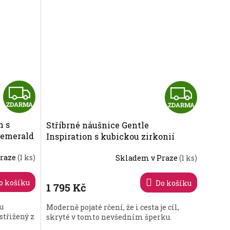
Z
Z
ZDARMA
ZDARMA
D
D
n s
Stříbrné náušnice Gentle
A
A
 emerald
Inspiration s kubickou zirkonií
Preciosa 6034 00
R
R
Praze
(1 ks)
Skladem v Praze
(1 ks)
M
M
o košíku
Do košíku
1 795 Kč
A
A
u
Moderně pojaté rčení, že i cesta je cíl,
střižený z
skryté v tomto nevšedním šperku.