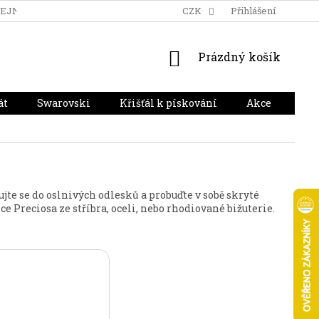
DEJNA
DOPRAVA A PLATBA
HODNOCENÍ OBCHODU
CZK
Přihlášení
NÁKUPNÍ
Prázdný košík
KOŠÍK
át
Swarovski
Křišťál k pískování
Akce
Dár
jte se do oslnivých odlesků a probuďte v sobě skryté
e Preciosa ze stříbra, oceli, nebo rhodiované bižuterie.