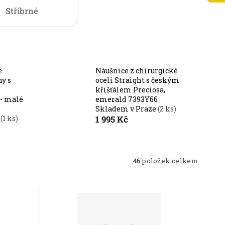
Stříbrné
e
Náušnice z chirurgické
y s
oceli Straight s českým
o
křišťálem Preciosa,
 - malé
emerald 7393Y66
Skladem v Praze
(2 ks)
e
(1 ks)
1 995 Kč
46
položek celkem