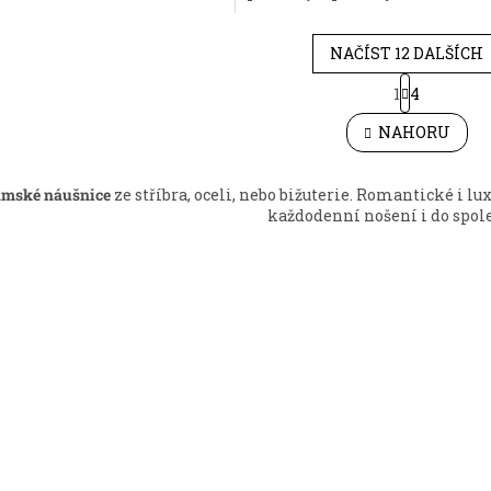
NAČÍST 12 DALŠÍCH
S
1
4
O
t
r
v
NAHORU
á
l
n
á
k
d
o
ámské náušnice
ze stříbra, oceli, nebo bižuterie. Romantické i l
a
v
každodenní nošení i do spole
c
á
í
n
p
í
r
v
k
y
v
ý
p
i
s
u