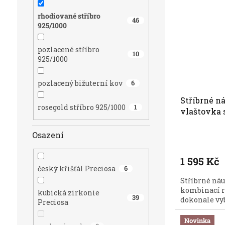
rhodiované stříbro
46
925/1000
pozlacené stříbro
10
925/1000
pozlacený bižuterní kov
6
Stříbrné n
rosegold stříbro 925/1000
1
vlaštovka 
Preciosa 5
Osazení
1 595 Kč
český křišťál Preciosa
6
Stříbrné náu
kombinací r
kubická zirkonie
39
dokonale vyb
Preciosa
Novinka