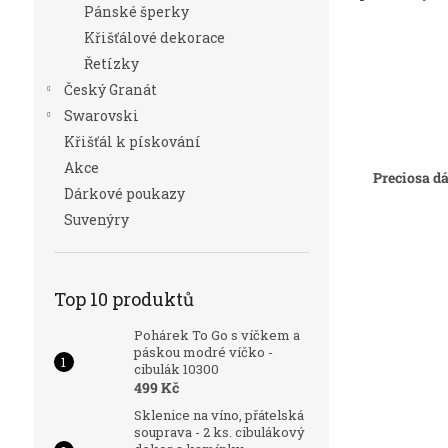
Pánské šperky
Křišťálové dekorace
Řetízky
Český Granát
Swarovski
Křišťál k pískování
Akce
Preciosa d
Dárkové poukazy
Suvenýry
Top 10 produktů
Pohárek To Go s víčkem a
páskou modré víčko -
cibulák 10300
499 Kč
Sklenice na víno, přátelská
souprava - 2 ks. cibulákový