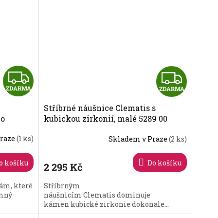
Z
Z
ZDARMA
ZDARMA
D
D
Stříbrné náušnice Clematis s
A
A
ho
kubickou zirkonií, malé 5289 00
8 43
R
R
Praze
(1 ks)
Skladem v Praze
(2 ks)
M
M
o košíku
Do košíku
2 295 Kč
A
A
ám, které
Stříbrným
emný
náušnicím Clematis dominuje
kámen kubické zirkonie dokonale...