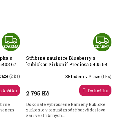
Z
Z
ZDARMA
ZDARMA
D
D
pka s
Stříbrné náušnice Blueberry s
A
A
5403 67
kubickou zirkonií Preciosa 5405 68
R
R
raze
(2 ks)
Skladem v Praze
(1 ks)
M
M
o košíku
Do košíku
2 795 Kč
A
A
íbrné
Dokonale vybroušené kameny kubické
kamenem
zirkonie v temně modré barvě doslova
září ve stříbrných...