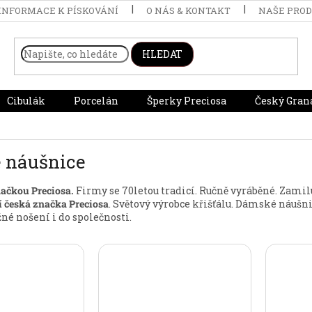
INFORMACE K PÍSKOVÁNÍ
O NÁS & KONTAKT
NAŠE PRO
HLEDAT
Cibulák
Porcelán
Šperky Preciosa
Český Gran
 náušnice
načkou Preciosa.
Firmy se 70letou tradicí. Ručně vyráběné. Zamilu
í česká značka Preciosa
. Světový výrobce křišťálu. Dámské náušnic
né nošení i do společnosti.