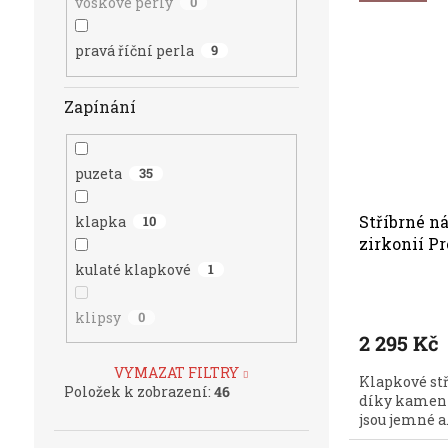
voskové perly
0
pravá říční perla
9
Zapínání
puzeta
35
Stříbrné ná
klapka
10
zirkonií Pr
kulaté klapkové
1
klipsy
0
2 295 Kč
VYMAZAT FILTRY
Klapkové stř
Položek k zobrazení:
46
díky kameni
jsou jemné a.