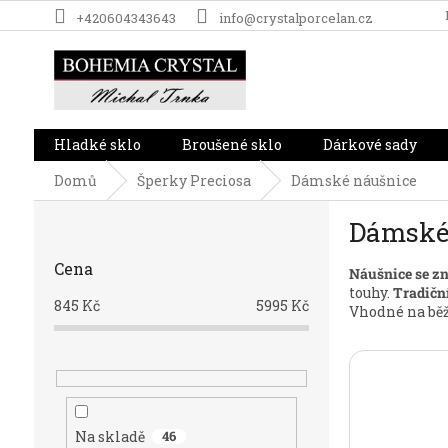
Přejít
+420604343643
info@crystalporcelan.cz
na
obsah
Hladké sklo
Broušené sklo
Dárkové sady
Domů
Šperky Preciosa
Dámské náušnice
P
Dámské
o
s
Cena
Náušnice se z
t
touhy.
Tradičn
r
845
Kč
5995
Kč
Vhodné na běž
a
n
n
í
p
a
Na skladě
46