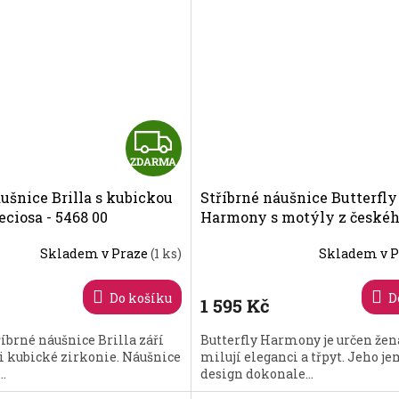
Z
ZDARMA
D
ušnice Brilla s kubickou
Stříbrné náušnice Butterfly
A
eciosa - 5468 00
Harmony s motýly z české
křišťálu Preciosa - malé 605
R
Skladem v Praze
(1 ks)
Skladem v 
M
Do košíku
D
1 595 Kč
A
íbrné náušnice Brilla září
Butterfly Harmony je určen žen
 kubické zirkonie. Náušnice
milují eleganci a třpyt. Jeho j
..
design dokonale...