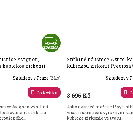
Z
ZDARMA
D
áušnice Avignon,
Stříbrné náušnice Azure, ka
A
s kubickou zirkonií
kubickou zirkonií Preciosa 
374 00
R
Skladem v Praze
(2 ks)
Skladem v P
M
Do košíku
D
3 695 Kč
A
šnice Avignon vynikají
Jako azurové moře se třpytí stř
hodiovaného stříbra a
visací náušnice s výrazným 
roušeného...
kubické zirkonie ve tvaru...