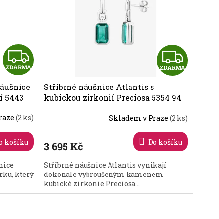
Z
Z
ZDARMA
ZDARMA
D
D
náušnice
Stříbrné náušnice Atlantis s
A
A
í 5443
kubickou zirkonií Preciosa 5354 94
R
R
raze
(2 ks)
Skladem v Praze
(2 ks)
M
M
o košíku
Do košíku
3 695 Kč
A
A
nice
Stříbrné náušnice Atlantis vynikají
rku, který
dokonale vybroušeným kamenem
kubické zirkonie Preciosa...