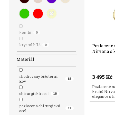
i
r
Nejpro
s
o
p
d
r
u
o
k
d
t
kombi
0
u
ů
k
t
krystal bílá
0
Pozlacené 
ů
Nirvana s 
Preciosa 5
Materiál
3 495 Kč
rhodiovaný bižuterní
18
kov
Pozlacené ná
kruhů Nirvan
chirurgická ocel
16
elegance s t
pozlacená chirurgická
11
ocel