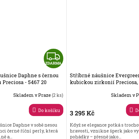
Z
ZDARMA
D
áušnice Daphne s černou
Stříbrné náušnice Evergree
A
u Preciosa - 5467 20
kubickou zirkonií Preciosa,
5441 66
R
Skladem v Praze
(2 ks)
Skladem v 
M
Do košíku
D
3 295 Kč
A
šnice Daphne v sobě nesou
Když se elegance potká s trocho
ci černé říční perly, která
hravosti, vznikne šperk jako vy
ě a...
pohádky – přesně jako...