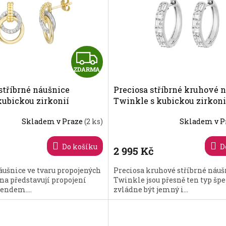
dávanější
Z
ZDARMA
D
stříbrné náušnice
Preciosa stříbrné kruhové 
A
kubickou zirkonií
Twinkle s kubickou zirkoni
433Y00
00
R
Skladem v Praze
(2 ks)
Skladem v P
M
Do košíku
D
2 995 Kč
A
ušnice ve tvaru propojených
Preciosa kruhové stříbrné náuš
a představují propojení
Twinkle jsou přesně ten typ špe
rendem....
zvládne být jemný i...