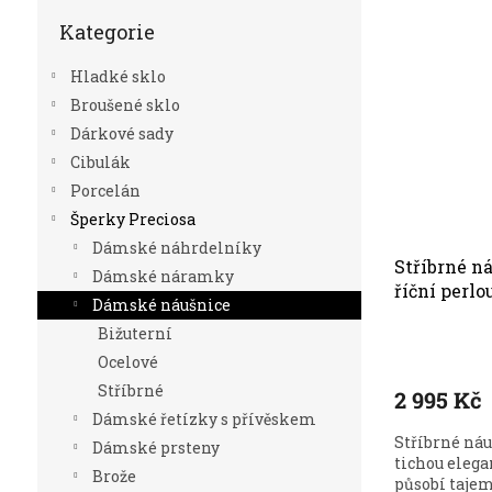
Přeskočit
Kategorie
kategorie
Hladké sklo
Broušené sklo
Dárkové sady
Cibulák
Porcelán
Šperky Preciosa
Dámské náhrdelníky
Stříbrné n
Dámské náramky
říční perlo
Dámské náušnice
Bižuterní
Ocelové
Stříbrné
2 995 Kč
Dámské řetízky s přívěskem
Stříbrné náu
Dámské prsteny
tichou elegan
Brože
působí tajemn