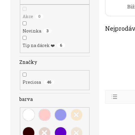
n
Biž
e
l
Akce
0
Nejprodáv
Novinka
3
Tip na dárek ❤️
6
Značky
Preciosa
46
Ř
a
barva
z
Abece
e
V
n
Nejlev
ý
í
p
Nejdra
p