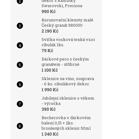
dekor s kamínky
Swarovski, Preciosa
990 Kč
Korunovační klenoty malé
Český granát 580050
2 190 Kč
Svíčka vosková tenká vzor
cibulák 1ks.
79 Kč
Dárkové pero s českým
granátem - stříbrné
1 100 Kč
Sklenice na víno, souprava
- 6 ks. cibulákový dekor.
1 990 Kč
Jubilejní sklenice s věkem
- výročka
390 Kč
Becherovka v dárkovém
balení 0,5l + 2ks.
broušených sklenic 50ml
1 340 Kč