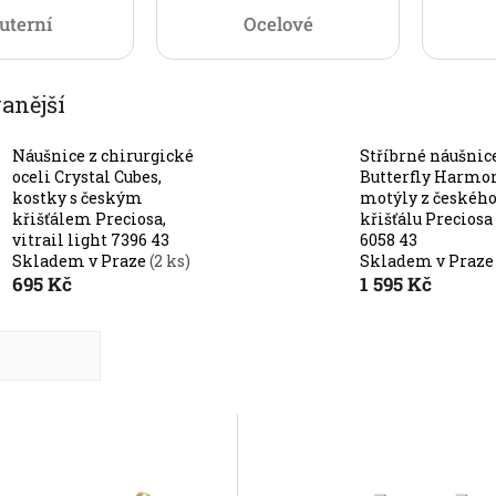
uterní
Ocelové
anější
Náušnice z chirurgické
Stříbrné náušnic
oceli Crystal Cubes,
Butterfly Harmon
kostky s českým
motýly z českéh
křišťálem Preciosa,
křišťálu Preciosa
vitrail light 7396 43
6058 43
Skladem v Praze
(2 ks)
Skladem v Praz
695 Kč
1 595 Kč
dně
nější
žší