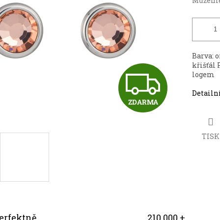
Můžeme 
Barva: 
křišťál
Z
logem
Detailn
ZDARMA
D
TISK
A
R
erfektně
210.000 +