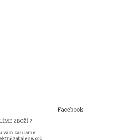
Facebook
ÍME ZBOŽÍ ?
ží vám zasíláme
ektně zabalené, což