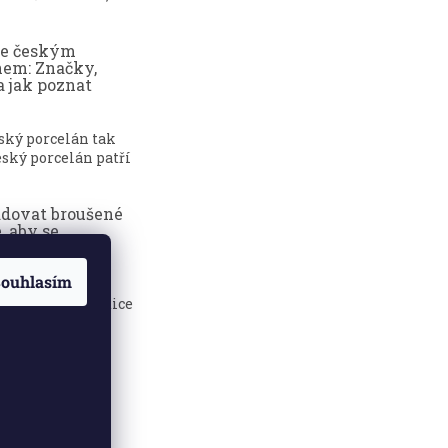
ce českým
nem: Značky,
a jak poznat
eský porcelán tak
ský porcelán patří
adovat broušené
, aby se
dily?
ouhlasím
sklenice jsou
 elegance, tradice
.