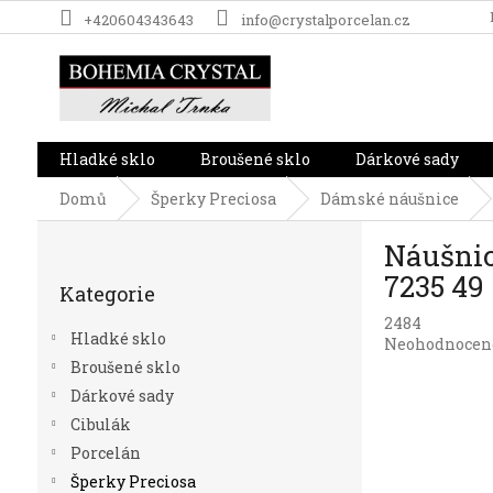
Přejít
+420604343643
info@crystalporcelan.cz
na
obsah
Hladké sklo
Broušené sklo
Dárkové sady
Domů
Šperky Preciosa
Dámské náušnice
P
Náušnic
o
Přeskočit
s
7235 49
Kategorie
kategorie
t
2484
r
Hladké sklo
Průměrné
Neohodnocen
a
hodnocení
Broušené sklo
n
produktu
Dárkové sady
n
je
í
Cibulák
0,0
p
z
Porcelán
5
a
Šperky Preciosa
hvězdiček.