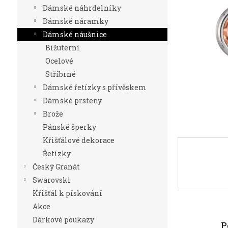
n
Dámské náhrdelníky
e
Dámské náramky
l
Dámské náušnice
Bižuterní
Ocelové
Stříbrné
Dámské řetízky s přívěskem
Dámské prsteny
Brože
Pánské šperky
Křišťálové dekorace
Řetízky
Český Granát
Swarovski
Křišťál k pískování
Akce
Dárkové poukazy
P