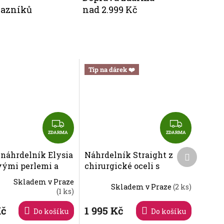
kazníků
nad 2.999 Kč
Tip na dárek ❤️
Z
Z
D
D
ZDARMA
ZDARMA
A
A
Další
 náhrdelník Elysia
Náhrdelník Straight z
R
R
produkt
vými perlemi a
chirurgické oceli s
M
M
křišťálem
českým křišťálem
A
A
Skladem v Praze
Skladem v Praze
(2 ks)
 2580 66
Preciosa, emerald 7391Y66
é
(1 ks)
ní
Kč
1 995 Kč
Do košíku
Do košíku