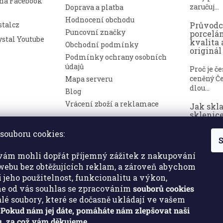
 na Facebook
zaručuj...
Doprava a platba
Hodnocení obchodu
talcz
Průvod
Puncovní značky
porcelá
stal Youtube
kvalita 
Obchodní podmínky
originál
Podmínky ochrany osobních
údajů
Proč je č
ceněný Če
Mapa serveru
dlou...
Blog
Vrácení zboží a reklamace
Jak skl
sklenice
nepoško
souboru cookies:
S
Broušené 
symbolem
ám mohli dopřát příjemný zážitek z nakupování
a luxusu. ..
ebu bez obtěžujících reklam, a zároveň abychom
i jeho použitelnost, funkcionalitu a výkon,
e od vás souhlas se zpracováním
souborů cookies
malé soubory, které se dočasně ukládají ve vašem
.
Pokud nám jej dáte, pomáháte nám zlepšovat naši
, za což vám děkujeme.