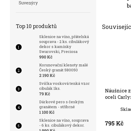
Suvenýry
b
Top 10 produktů
Souvisejí
Sklenice na víno, přátelská
souprava - 2 ks. cibulákový
dekor s kamínky
Swarovski, Preciosa
990 Kč
Korunovační klenoty malé
Český granát 580050
2 190 Kč
Svíčka vosková tenká vzor
cibulák 1ks.
Náušnice z
79 Kč
oceli Carl
Dárkové pero s českým
křišťálem P
granátem - stříbrné
Skla
červené 72
1 100 Kč
Sklenice na víno, souprava
795 Kč
- 6 ks. cibulákový dekor.
1 990 Kč