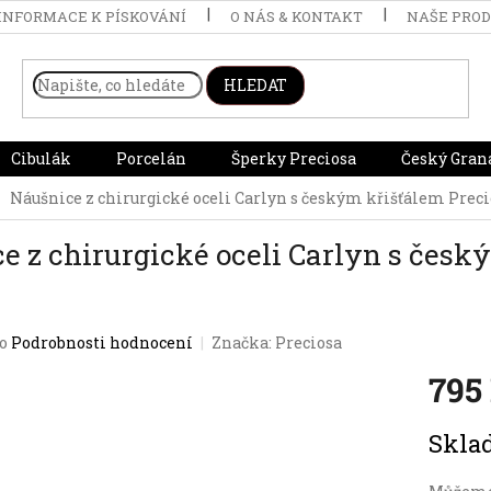
INFORMACE K PÍSKOVÁNÍ
O NÁS & KONTAKT
NAŠE PRO
HLEDAT
Cibulák
Porcelán
Šperky Preciosa
Český Gran
Náušnice z chirurgické oceli Carlyn s českým křišťálem Precio
e z chirurgické oceli Carlyn s český
o
Podrobnosti hodnocení
Značka:
Preciosa
795
Měrná
Skla
cena: