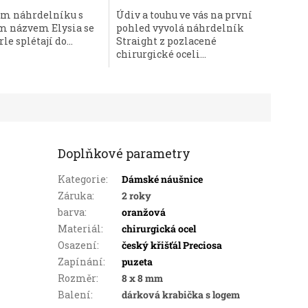
ém náhrdelníku s
Údiv a touhu ve vás na první
m názvem Elysia se
pohled vyvolá náhrdelník
le splétají do...
Straight z pozlacené
.
chirurgické oceli...
Doplňkové parametry
Kategorie
:
Dámské náušnice
Záruka
:
2 roky
barva
:
oranžová
Materiál
:
chirurgická ocel
Osazení
:
český křišťál Preciosa
Zapínání
:
puzeta
Rozměr
:
8 x 8 mm
Balení
:
dárková krabička s logem