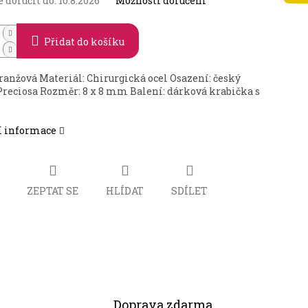
doručit do:
10.8.2026
Možnosti doručení
Přidat do košíku
oranžová Materiál: Chirurgická ocel Osazení: český
 Preciosa Rozměr: 8 x 8 mm Balení: dárková krabička s
í informace
ZEPTAT SE
HLÍDAT
SDÍLET
Doprava zdarma