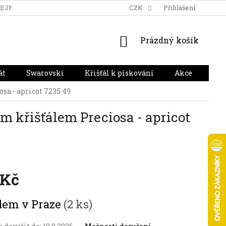
DEJNA
DOPRAVA A PLATBA
HODNOCENÍ OBCHODU
CZK
Přihlášení
NÁKUPNÍ
Prázdný košík
KOŠÍK
át
Swarovski
Křišťál k pískování
Akce
Dár
sa - apricot 7235 49
m křišťálem Preciosa - apricot
 Kč
dem v Praze
(2 ks)