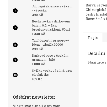
Barva: červe
Jubilejní sklenice s věkem
Chirurgická 
- výročka
český křišťá
390 Kč
Rozměr: 8 x 
Becherovka v dárkovém
balení 0,5l + 2ks.
broušených sklenic 50ml
1 340 Kč
Popis
Talíř dezertní praporový
19cm - cibulák 10009
299 Kč
Detailní
Dárkové pero s českým
granátem - bílé
Náušnice z 
1 080 Kč
Svíčka vosková silná, vzor
cibulák 1ks.
169 Kč
Odebírat newsletter
Vložte svůj e-mail a my vám