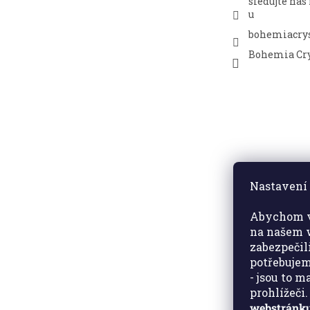
sledujte nás
u
bohemiacrys
Bohemia Cry
Nastavení 
Abychom v
na našem w
zabezpečil
potřebujem
- jsou to 
prohlížeči
webstránku