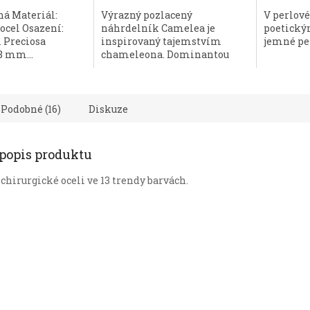
5,0
ná Materiál:
Výrazný pozlacený
V perlov
z
ocel Osazení:
náhrdelník Camelea je
poetický
5
l Preciosa
inspirovaný tajemstvím
jemné per
hvězdiček
8 mm...
chameleona. Dominantou
tohoto...
Podobné (16)
Diskuze
 popis produktu
chirurgické oceli ve 13 trendy barvách.