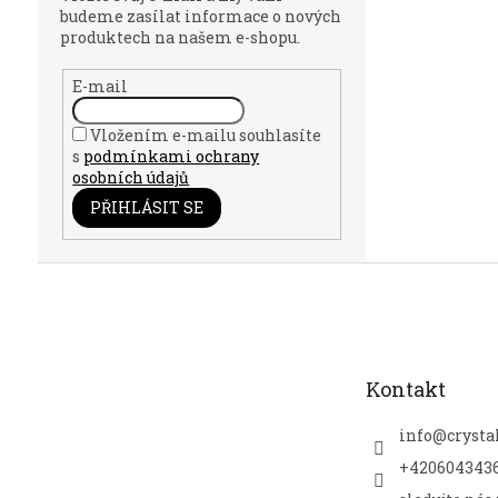
budeme zasílat informace o nových
produktech na našem e-shopu.
E-mail
Vložením e-mailu souhlasíte
s
podmínkami ochrany
osobních údajů
PŘIHLÁSIT SE
Z
á
p
a
t
Kontakt
í
info
@
crysta
+420604343