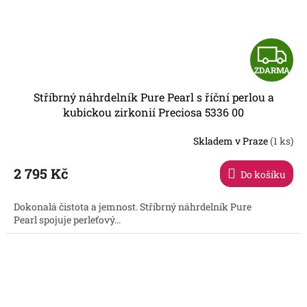
Z
ZDARMA
D
Stříbrný náhrdelník Pure Pearl s říční perlou a
A
kubickou zirkonií Preciosa 5336 00
R
Skladem v Praze
(1 ks)
2 795 Kč
Do košíku
A
Dokonalá čistota a jemnost. Stříbrný náhrdelník Pure
Pearl spojuje perleťový...