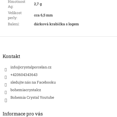
Hmotnost
2,7 g
Ag
:
Velikost
cca 6,5 mm
perly
:
Balení
:
dárková krabička s logem
Z
á
p
a
Kontakt
t
í
info
@
crystalporcelan.cz
+420604343643
sledujte nás na Facebooku
bohemiacrystalcz
Bohemia Crystal Youtube
Informace pro vás