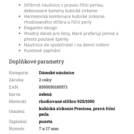
Stříbrné náušnice s pravou říční perlou,
dekorované kameny kubické zirkonie
Harmonická kombinace kubické zirkonie,
rhodiovaného stříbra a říční perly
Elegantní design
Vhodný dárek pro ženy, které preferují jemné a
přesto poutavé šperky
Náušnice do společnosti i na denní nošení
Puzetové zapínání
Doplňkové parametry
Kategorie
:
Dámské náušnice
Záruka
:
2 roky
EAN
:
8595050180571
barva
:
zelená
Materiál
:
rhodiované stříbro 925/1000
kubická zirkonie Preciosa
,
pravá říční
Osazení
:
perla
Zapínání
:
puzeta
Rozměr
:
7 x 17 mm