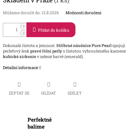
cena:
Můžeme doručit do:
12.8.2026
Možnosti doručení
Přidat do košíku
Dokonalá čistota a jemnost.
Stříbrné náušnice Pure Pearl
spojují
perleťový lesk
pravé říční perly
s čistotou vybroušeného kamene
kubické zirkonie
v zelené barvě (emerald).
Detailní informace
ZEPTAT SE
HLÍDAT
SDÍLET
Perfektně
balíme