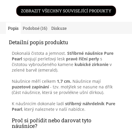
ZOBRAZIT VŠECHNY SOUVISEJÍCÍ PRODUKTY
Popis
Podobné (16)
Diskuze
Detailní popis produktu
Dokonalá čistota a jemnost.
Stříbrné náušnice Pure
Pearl
spojují perleťový lesk
pravé říční perly
s
čistotou vybroušeného kamene
kubické zirkonie
v
zelené barvě (emerald).
Náušnice měří celkem
1,7 cm.
Náušnice mají
puzetové zapínání
- tzv. motýlek se nasune na dřík
(část náušnice, která se provlékne ušní dírkou).
K náušnicím dokonale ladí
stříbrný náhrdelník Pure
Pearl
, který naleznete v naší nabídce.
Proč si pořídit nebo darovat tyto
náušnice?