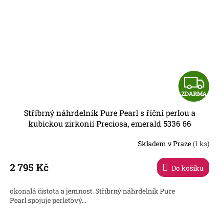
Z
ZDARMA
D
Stříbrný náhrdelník Pure Pearl s říční perlou a
A
kubickou zirkonií Preciosa, emerald 5336 66
R
Skladem v Praze
(1 ks)
2 795 Kč
Do košíku
A
okonalá čistota a jemnost. Stříbrný náhrdelník Pure
Pearl spojuje perleťový...