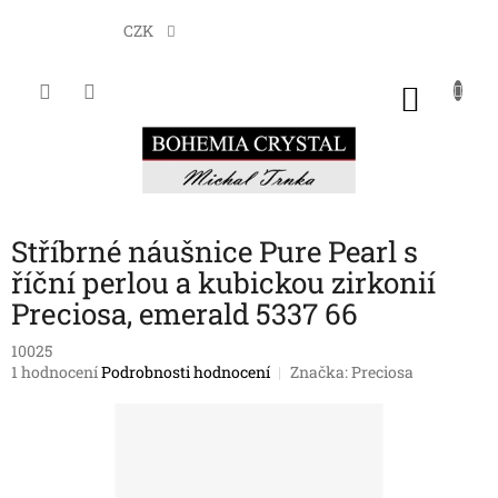
Přejít
na
CZK
obsah
NÁKU
KOŠÍK
Stříbrné náušnice Pure Pearl s
říční perlou a kubickou zirkonií
Preciosa, emerald 5337 66
10025
Průměrné
1 hodnocení
Podrobnosti hodnocení
Značka:
Preciosa
hodnocení
produktu
je
5,0
z
5