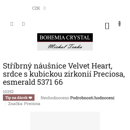
Přejít
na
CZK
obsah
NÁKU
KOŠÍK
Stříbrný náušnice Velvet Heart,
srdce s kubickou zirkonií Preciosa,
esmerald 5371 66
10252
Průměrné
Neohodnoceno
Podrobnosti hodnocení
Tip na dárek ❤️
hodnocení
Značka:
Preciosa
produktu
je
0,0
z