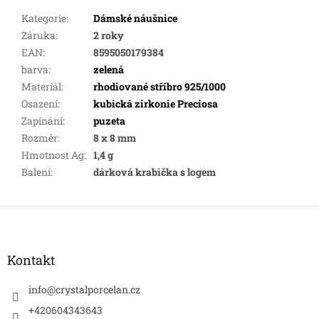
Kategorie
:
Dámské náušnice
Záruka
:
2 roky
EAN
:
8595050179384
barva
:
zelená
Materiál
:
rhodiované stříbro 925/1000
Osazení
:
kubická zirkonie Preciosa
Zapínání
:
puzeta
Rozměr
:
8 x 8 mm
Hmotnost Ag
:
1,4 g
Balení
:
dárková krabička s logem
Z
á
p
a
Kontakt
t
í
info
@
crystalporcelan.cz
+420604343643