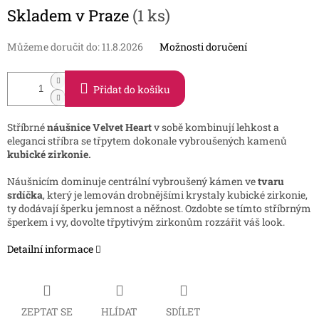
Měrná
Skladem v Praze
(1 ks)
cena:
Můžeme doručit do:
11.8.2026
Možnosti doručení
Přidat do košíku
Stříbrné
náušnice Velvet Heart
v sobě kombinují lehkost a
eleganci stříbra se třpytem dokonale vybroušených kamenů
kubické zirkonie.
Náušnicím dominuje centrální vybroušený kámen ve
tvaru
srdíčka
, který je lemován drobnějšími krystaly kubické zirkonie,
ty dodávají šperku jemnost a něžnost. Ozdobte se tímto stříbrným
šperkem i vy, dovolte třpytivým zirkonům rozzářit váš look.
Detailní informace
ZEPTAT SE
HLÍDAT
SDÍLET