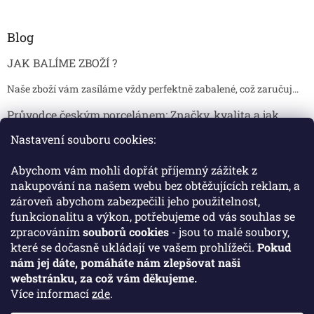
Blog
JAK BALÍME ZBOŽÍ ?
Naše zboží vám zasíláme vždy perfektně zabalené, což zaručuj...
Průvodce českým porcelánem: Značky, kvalita a jak
poznat originál
Nastavení souboru cookies:
Proč je český porcelán tak ceněný Český porcelán patří dlou...
Abychom vám mohli dopřát příjemný zážitek z
Jak skladovat broušené sklenice, aby se nepoškodily?
nakupování na našem webu bez obtěžujících reklam, a
zároveň abychom zabezpečili jeho použitelnost,
Broušené sklenice jsou symbolem elegance, tradice a luxusu. ...
funkcionalitu a výkon, potřebujeme od vás souhlas se
zpracováním
souborů cookies
- jsou to malé soubory,
které se dočasně ukládají ve vašem prohlížeči.
Pokud
Facebook
nám jej dáte, pomáháte nám zlepšovat naši
webstránku, za což vám děkujeme.
Více informací
zde
.