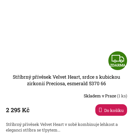
Z
ZDARMA
D
Stříbrný přívěsek Velvet Heart, srdce s kubickou
A
zirkonií Preciosa, esmerald 5370 66
R
Skladem v Praze
(1 ks)
2 295 Kč
Do košíku
A
Stříbrný přívěsek Velvet Heart v sobě kombinuje lehkost a
eleganci stříbra se třpytem...