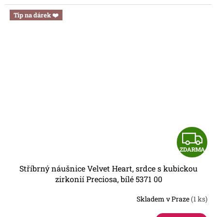
Tip na dárek ❤️
Z
ZDARMA
D
Stříbrný náušnice Velvet Heart, srdce s kubickou
A
zirkonií Preciosa, bílé 5371 00
R
Skladem v Praze
(1 ks)