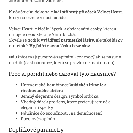
zirkonům rozzářit váš look.
K náušnicím dokonale ladí
stříbrný přívěsek Velvet Heart
,
který naleznete v naší nabídce.
Velvet Heart je ideální šperk k obdarování osoby, kterou
milujete nebo která je Vám blízká.
Skvěle se hodí
k vyjádření partnerské lásky
, ale také lásky
mateřské.
Vyjádřete svou lásku beze slov.
Náušnice mají puzetové zapínání - tzv. motýlek se nasune
na dřík (část náušnice, která se provlékne ušní dírkou).
Proč si pořídit nebo darovat tyto náušnice?
Harmonická kombinace
kubické zirkonie a
rhodiovaného stříbra
Jemný elegantní design, symbol srdíčka
Vhodný dárek pro ženy, které preferují jemné a
elegantní šperky
Náušnice do společnosti i na denní nošení
Puzetové zapínání
Doplňkové parametry