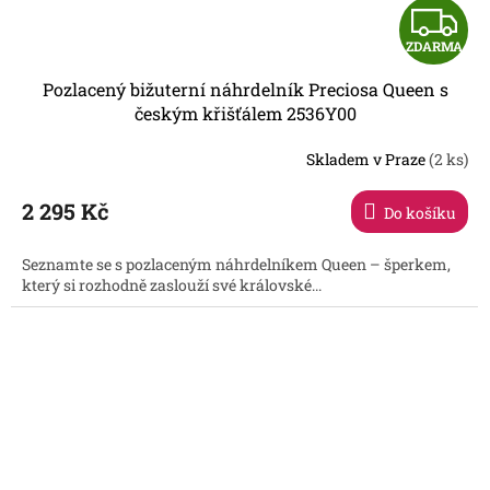
Z
ZDARMA
D
Pozlacený bižuterní náhrdelník Preciosa Queen s
A
českým křišťálem 2536Y00
R
Skladem v Praze
(2 ks)
2 295 Kč
Do košíku
A
Seznamte se s pozlaceným náhrdelníkem Queen – šperkem,
který si rozhodně zaslouží své královské...