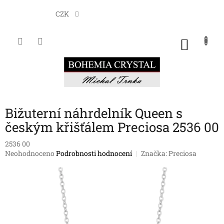
Přejít
na
CZK
obsah
NÁKU
KOŠÍK
Bižuterní náhrdelník Queen s
českým křišťálem Preciosa 2536 00
2536 00
Průměrné
Neohodnoceno
Podrobnosti hodnocení
Značka:
Preciosa
hodnocení
produktu
je
0,0
z
5
hvězdiček.