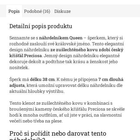
Popis
Podobné (16)
Diskuze
Detailní popis produktu
Seznamte se s
náhrdelníkem Queen
– šperkem, který si
rozhodně zaslouží své královské jméno. Tento elegantní
design náhrdelníku
ze zušlechtěného kovu zdobí český
křišťál Preciosa
. Jemný design náhrdelníku elegantně
dekoruje dekolt a podtrhne tak krásu a ženskost jeho
nositelek.
Šperk má
délku 38 cm
. K němu je připojena
7 cm dlouhá
adjusta
, která umožní upravovat délku náhrdelníku dle
aktuální hloubky výstřihu.
Tento klenot ze zušlechtěného kovu v kombinaci s
broušenými kameny českého křišťálu Preciosa se skvěle
hodí k mnoha outfitům, ať už jste v práci, na slavnostní
večeři nebo třeba na plese.
Proč si pořídit nebo darovat tento
náhrdelník?