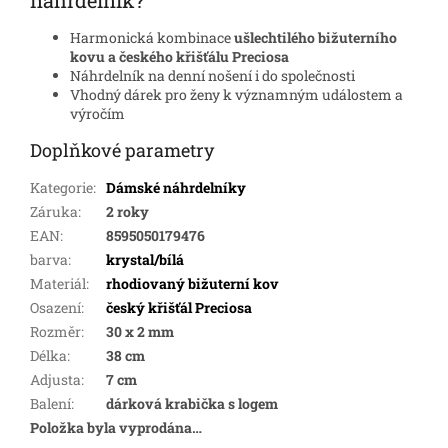
Harmonická kombinace
ušlechtilého bižuterního
kovu a českého křišťálu Preciosa
Náhrdelník na denní nošení i do společnosti
Vhodný dárek pro ženy k významným událostem a
výročím
Doplňkové parametry
Kategorie
:
Dámské náhrdelníky
Záruka
:
2 roky
EAN
:
8595050179476
barva
:
krystal/bílá
Materiál
:
rhodiovaný bižuterní kov
Osazení
:
český křišťál Preciosa
Rozměr
:
30 x 2 mm
Délka
:
38 cm
Adjusta
:
7 cm
Balení
:
dárková krabička s logem
Položka byla vyprodána…