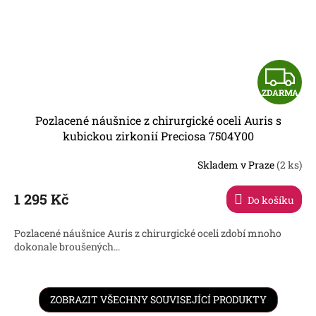
Z
ZDARMA
D
Pozlacené náušnice z chirurgické oceli Auris s
A
kubickou zirkonií Preciosa 7504Y00
R
Skladem v Praze
(2 ks)
1 295 Kč
Do košíku
A
Pozlacené náušnice Auris z chirurgické oceli zdobí mnoho
dokonale broušených...
ZOBRAZIT VŠECHNY SOUVISEJÍCÍ PRODUKTY