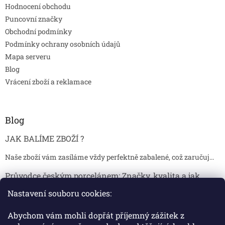
Hodnocení obchodu
Puncovní značky
Obchodní podmínky
Podmínky ochrany osobních údajů
Mapa serveru
Blog
Vrácení zboží a reklamace
Blog
JAK BALÍME ZBOŽÍ ?
Naše zboží vám zasíláme vždy perfektně zabalené, což zaručuj...
Průvodce českým porcelánem: Značky, kvalita a jak
poznat originál
Nastavení souboru cookies:
Proč je český porcelán tak ceněný Český porcelán patří dlou...
Abychom vám mohli dopřát příjemný zážitek z
Jak skladovat broušené sklenice, aby se nepoškodily?