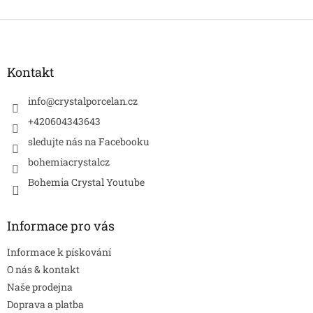
Z
á
p
a
Kontakt
t
í
info
@
crystalporcelan.cz
+420604343643
sledujte nás na Facebooku
bohemiacrystalcz
Bohemia Crystal Youtube
Informace pro vás
Informace k pískování
O nás & kontakt
Naše prodejna
Doprava a platba