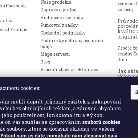
Naše prodejna
vždy perf
 na Facebook
zaručuj...
Doprava a platba
Hodnocení obchodu
talcz
Průvod
Puncovní značky
porcelá
stal Youtube
kvalita 
Obchodní podmínky
originál
Podmínky ochrany osobních
údajů
Proč je č
ceněný Če
Mapa serveru
dlou...
Blog
Vrácení zboží a reklamace
Jak skl
sklenice
nepoško
souboru cookies:
S
Broušené 
symbolem
ám mohli dopřát příjemný zážitek z nakupování
a luxusu. ..
ebu bez obtěžujících reklam, a zároveň abychom
i jeho použitelnost, funkcionalitu a výkon,
e od vás souhlas se zpracováním
souborů cookies
malé soubory, které se dočasně ukládají ve vašem
.
Pokud nám jej dáte, pomáháte nám zlepšovat naši