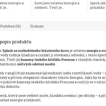
lavou energie a
kovu jsou oslavou energie a
šperk jak
hvězdiček.
 je...
svěžesti. Tvoří je...
pohádky –
Podobné (16)
Diskuze
 popis produktu
ík
Splash
ze zušlechtěného bižuterního kovu
je oslavou
energie a sv
vody rozbije hladinu a rozzáří ji stovkami odlesků, i tento šper
em. Tvoří jej
kameny českého křišťálu Preciosa
v různých tvarech,
v harmonii
zářivých odstínů modré
.
sh v angličtině znamená šplouchnutí nebo rozstříknutí vody –
hravý a přitom elegantní charakter tohoto designu. Jako by se 
 jiskřivé kameny českého křišťálu Preciosa a rozlily se v osln
ho dekoltu.
perk, který nese svěžest moře, hloubku oceánu i jas oblohy – a p
nečné energie a lehkosti.