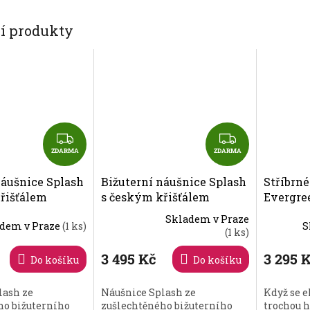
A
cí produkty
Z
Z
D
D
ZDARMA
ZDARMA
A
A
náušnice Splash
Bižuterní náušnice Splash
Stříbrn
R
R
řišťálem
s českým křišťálem
Evergre
M
M
634 58
Preciosa, bohaté 2635 58
zirkonií
A
A
Skladem v Praze
dem v Praze
(1 ks)
S
5441 66
Průměrné
(1 ks)
hodnocení
produktu
3 495 Kč
3 295 
Do košíku
Do košíku
je
5,0
lash ze
Náušnice Splash ze
Když se e
z
ho bižuterního
zušlechtěného bižuterního
trochou h
5