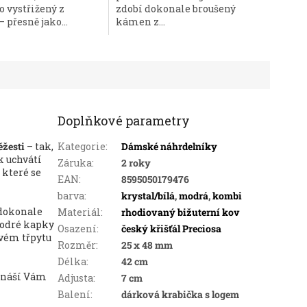
o vystřižený z
zdobí dokonale broušený
 přesně jako...
kámen z...
Doplňkové parametry
ěžesti
– tak,
Kategorie
:
Dámské náhrdelníky
k uchvátí
Záruka
:
2 roky
 které se
EAN
:
8595050179476
barva
:
krystal/bílá
,
modrá
,
kombi
 dokonale
Materiál
:
rhodiovaný bižuterní kov
modré kapky
Osazení
:
český křišťál Preciosa
ivém třpytu
Rozměr
:
25 x 48 mm
Délka
:
42 cm
řináší Vám
Adjusta
:
7 cm
Balení
:
dárková krabička s logem