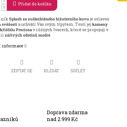
Přidat do košíku
lník
Splash
ze zušlechtěného bižuterního kovu
je oslavou
a svěžesti
a uchvátí Vás svým třpytem. Tvoří jej
kameny
křišťálu Preciosa
v různých tvarech, které se propojují v
ii
zářivých odstínů modré
.
í informace
ZEPTAT SE
HLÍDAT
SDÍLET
Doprava zdarma
kazníků
nad 2.999 Kč