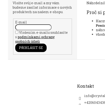
Vložte svůj e-mail a my vám
Náhrdeln
budeme zasílat informace o nových
Proč si 
produktech na našem e-shopu.
Harm
E-mail
Preci
náhrd
Vložením e-mailu souhlasíte
vhodn
s
podmínkami ochrany
osobních údajů
PŘIHLÁSIT SE
Z
á
p
a
t
Kontakt
í
info
@
crysta
+420604343