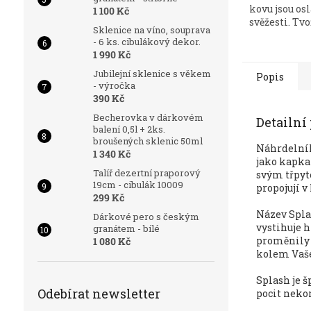
kovu jsou os
1 100 Kč
svěžesti. Tvoří
Sklenice na víno, souprava
- 6 ks. cibulákový dekor.
1 990 Kč
Jubilejní sklenice s věkem
Popis
- výročka
390 Kč
Becherovka v dárkovém
Detailní
balení 0,5l + 2ks.
broušených sklenic 50ml
Náhrdeln
1 340 Kč
jako kapka 
Talíř dezertní praporový
svým třpyt
19cm - cibulák 10009
propojují 
299 Kč
Název Spla
Dárkové pero s českým
vystihuje 
granátem - bílé
proměnily v
1 080 Kč
kolem Vaše
Splash je š
Odebírat newsletter
pocit neko