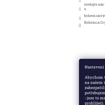
sledujte nás
u
bohemiacrys
Bohemia Cry
Nastavení 
Abychom v
na našem w
zabezpečil
potřebujem
- jsou to 
prohlížeči