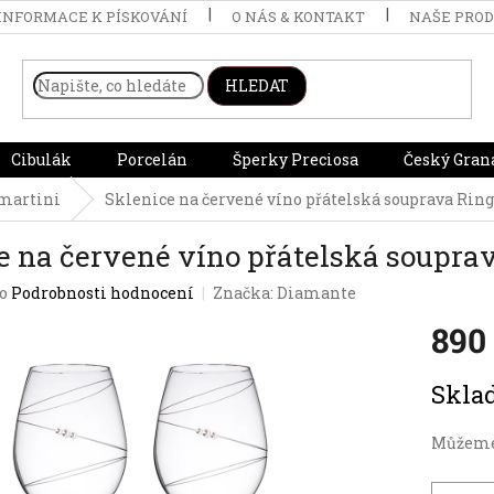
INFORMACE K PÍSKOVÁNÍ
O NÁS & KONTAKT
NAŠE PRO
HLEDAT
Cibulák
Porcelán
Šperky Preciosa
Český Gran
 martini
Sklenice na červené víno přátelská souprava Ring
e na červené víno přátelská souprav
o
Podrobnosti hodnocení
Značka:
Diamante
890
Měrná
Skl
cena:
Můžeme 