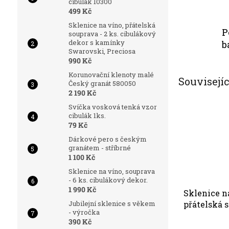
cibulák 10300
499 Kč
Sklenice na víno, přátelská
P
souprava - 2 ks. cibulákový
dekor s kamínky
b
Swarovski, Preciosa
990 Kč
Korunovační klenoty malé
Souvisejí
Český granát 580050
2 190 Kč
Svíčka vosková tenká vzor
cibulák 1ks.
79 Kč
Dárkové pero s českým
granátem - stříbrné
1 100 Kč
Sklenice na víno, souprava
- 6 ks. cibulákový dekor.
1 990 Kč
Sklenice n
Jubilejní sklenice s věkem
přátelská 
- výročka
2 ks. Swar
390 Kč