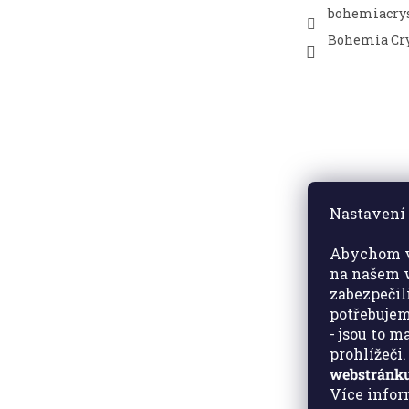
bohemiacrys
Bohemia Cry
Nastavení 
Abychom v
na našem w
zabezpečil
potřebujem
- jsou to 
prohlížeči
webstránku
Více info