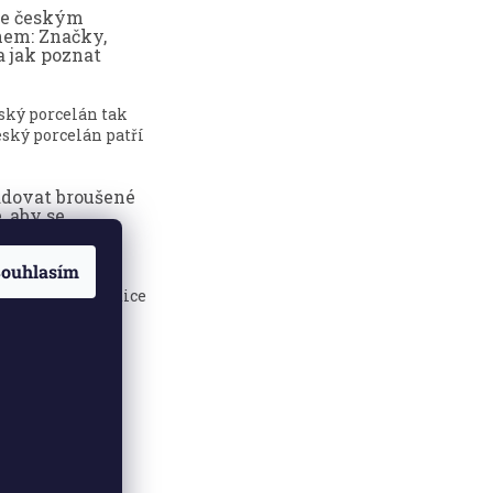
ce českým
nem: Značky,
a jak poznat
eský porcelán tak
ský porcelán patří
adovat broušené
, aby se
dily?
ouhlasím
sklenice jsou
 elegance, tradice
.