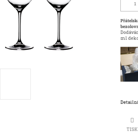
Přátelsk
bezolov
Dodáván
ml deko
Detailn
TISK