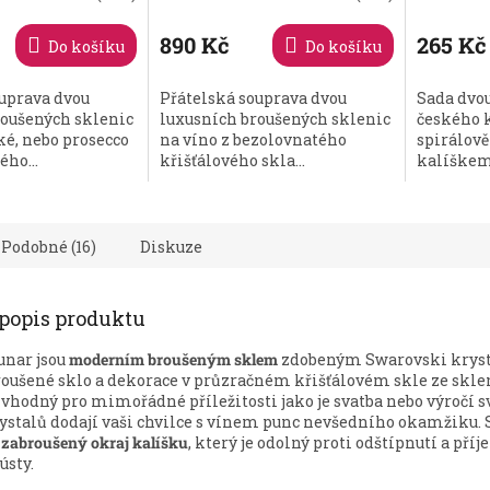
890 Kč
265 Kč
Do košíku
Do košíku
uprava dvou
Přátelská souprava dvou
Sada dvou
roušených sklenic
luxusních broušených sklenic
českého k
é, nebo prosecco
na víno z bezolovnatého
spirálov
ého...
křišťálového skla...
kalíškem.
Podobné (16)
Diskuze
 popis produktu
unar jsou
moderním broušeným sklem
zdobeným Swarovski kryst
roušené sklo a dekorace v průzračném křišťálovém skle ze sklen
vhodný pro mimořádné příležitosti jako je svatba nebo výročí sv
ystalů dodají vaši chvilce s vínem punc nevšedního okamžiku.
 zabroušený okraj kalíšku
, který je odolný proti odštípnutí a pří
ústy.