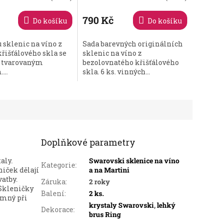
hodnocení
produktu
790 Kč
Do košíku
Do košíku
je
5,0
 sklenic na víno z
Sada barevných originálních
z
řišťálového skla se
sklenic na víno z
5
ě tvarovaným
bezolovnatého křišťálového
hvězdiček.
...
skla. 6 ks. vinných...
Doplňkové parametry
aly.
Swarovski sklenice na víno
Kategorie
:
iček dělají
a na Martini
atby.
Záruka
:
2 roky
 Skleničky
Balení
:
2 ks.
jemný při
krystaly Swarovski
,
lehký
Dekorace
:
brus Ring