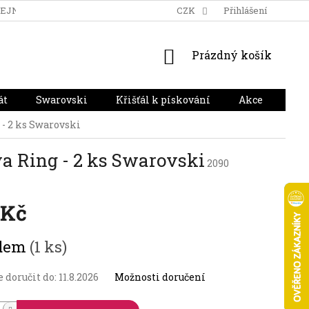
DEJNA
DOPRAVA A PLATBA
HODNOCENÍ OBCHODU
CZK
Přihlášení
NÁKUPNÍ
Prázdný košík
KOŠÍK
át
Swarovski
Křišťál k pískování
Akce
Dár
 - 2 ks Swarovski
a Ring - 2 ks Swarovski
2090
 Kč
adem
(1 ks)
doručit do:
11.8.2026
Možnosti doručení