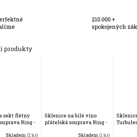
erfektně
210.000 +
alíme
spokojených zá
cí produkty
a sekt flétny
Sklenice na bílé víno
Sklenic
souprava Ring -
přátelská souprava Ring -
Turbule
ovski
2 ks Swarovski
přátelsk
Skladem
(2 ks)
Skladem
(1 ks)