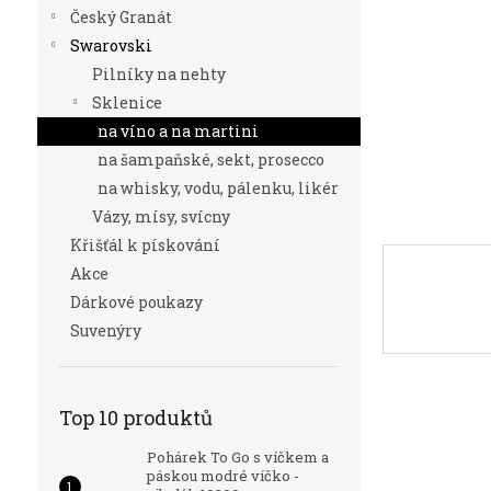
n
Český Granát
e
Swarovski
l
Pilníky na nehty
Sklenice
na víno a na martini
na šampaňské, sekt, prosecco
na whisky, vodu, pálenku, likér
Vázy, mísy, svícny
Křišťál k pískování
Akce
Dárkové poukazy
Suvenýry
Top 10 produktů
Pohárek To Go s víčkem a
páskou modré víčko -