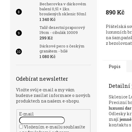
Becherovka v dárkovém
balení 0,5l + 2ks.
890 Kč
broušených sklenic 50ml
1 340 Kč
Přátelská so
Talíř dezertní praporový
luxusních b
19cm - cibulák 10009
na šampaňsk
299 Kč
z bezolovnat
Dárkové pero s českým
granátem - bílé
1 080 Kč
Popis
Odebírat newsletter
Detailní
Vložte svůj e-mail a my vám
budeme zasílat informace o nových
Sklenice L
produktech na našem e-shopu.
Precizní b
luxusní dar
Odlesky kr
E-mail
mají
jemně
kontaktu s 
Vložením e-mailu souhlasíte