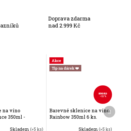
Doprava zdarma
kazníků
nad 2.999 Kč
Akce
Tip na dárek ❤️
890 Kč
–11 %
Další
e na víno
Barevné sklenice na víno
produkt
nce 350ml -
Rainbow 350ml 6 ks.
á souprava 2 ks.
Skladem
(>5 ks)
Skladem
(>5 ks)
Průměrné