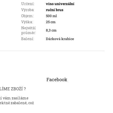
Určení
:
víno univerzální
Výroba
:
ruční brus
Objem
:
500 ml
Výška
:
25 cm
Největší
8,3 cm
průměr
:
Balení
:
Dárková krabice
Facebook
ÍME ZBOŽÍ ?
ží vám zasíláme
ektně zabalené, což