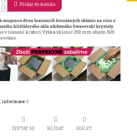
Přidat do košíku
á souprava dvou luxusních broušených sklenic na víno z
natého křišťálového skla zdobeného Swarovski krystaly.
o v luxusní krabici.V
ýška sklenic 250 mm objem 500
rováno.
í informace
ZEPTAT SE
HLÍDAT
SDÍLET