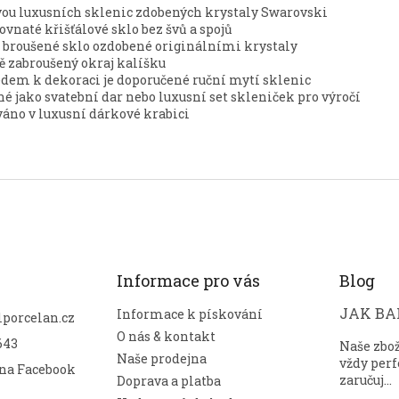
vou luxusních sklenic zdobených krystaly Swarovski
ovnaté křišťálové sklo bez švů a spojů
 broušené sklo ozdobené originálními krystaly
 zabroušený okraj kalíšku
dem k dekoraci je doporučené ruční mytí sklenic
é jako svatební dar nebo luxusní set skleniček pro výročí
áno v luxusní dárkové krabici
Informace pro vás
Blog
JAK BAL
Informace k pískování
lporcelan.cz
O nás & kontakt
643
Naše zbo
Naše prodejna
vždy perf
 na Facebook
zaručuj...
Doprava a platba