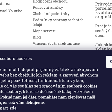
Hodnocení obchodu
talcz
Průvod
Puncovní značky
porcelá
stal Youtube
kvalita 
Obchodní podmínky
originál
Podmínky ochrany osobních
údajů
Proč je č
ceněný Če
Mapa serveru
dlou...
Blog
Vrácení zboží a reklamace
Jak skl
sklenice
nepoško
souboru cookies:
S
Broušené 
symbolem
ám mohli dopřát příjemný zážitek z nakupování
a luxusu. ..
ebu bez obtěžujících reklam, a zároveň abychom
i jeho použitelnost, funkcionalitu a výkon,
e od vás souhlas se zpracováním
souborů cookies
malé soubory, které se dočasně ukládají ve vašem
.
Pokud nám jej dáte, pomáháte nám zlepšovat naši
, za což vám děkujeme.
rmací
zde
.