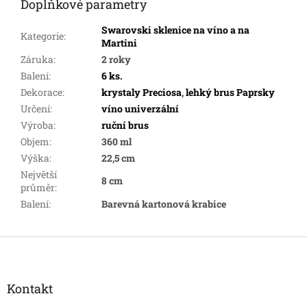
Doplňkové parametry
Swarovski sklenice na víno a na
Kategorie
:
Martini
Záruka
:
2 roky
Balení
:
6 ks.
Dekorace
:
krystaly Preciosa
,
lehký brus Paprsky
Určení
:
víno univerzální
Výroba
:
ruční brus
Objem
:
360 ml
Výška
:
22,5 cm
Největší
8 cm
průměr
:
Balení
:
Barevná kartonová krabice
Z
á
p
a
Kontakt
t