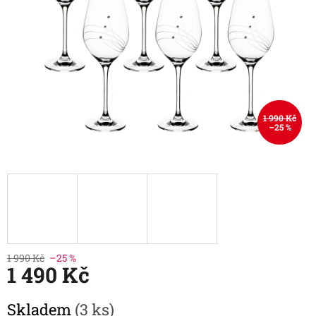
1 990 Kč
–25 %
1 990 Kč
–25 %
1 490 Kč
Měrná
Skladem
(3 ks)
cena: