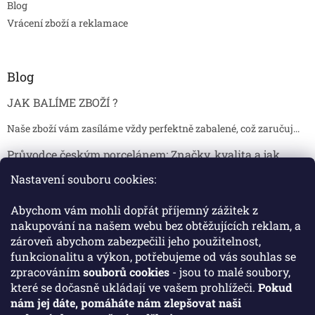
Blog
Vrácení zboží a reklamace
Blog
JAK BALÍME ZBOŽÍ ?
Naše zboží vám zasíláme vždy perfektně zabalené, což zaručuj...
Průvodce českým porcelánem: Značky, kvalita a jak
poznat originál
Nastavení souboru cookies:
Proč je český porcelán tak ceněný Český porcelán patří dlou...
Abychom vám mohli dopřát příjemný zážitek z
Jak skladovat broušené sklenice, aby se nepoškodily?
nakupování na našem webu bez obtěžujících reklam, a
zároveň abychom zabezpečili jeho použitelnost,
Broušené sklenice jsou symbolem elegance, tradice a luxusu. ...
funkcionalitu a výkon, potřebujeme od vás souhlas se
zpracováním
souborů cookies
- jsou to malé soubory,
které se dočasně ukládají ve vašem prohlížeči.
Pokud
Facebook
nám jej dáte, pomáháte nám zlepšovat naši