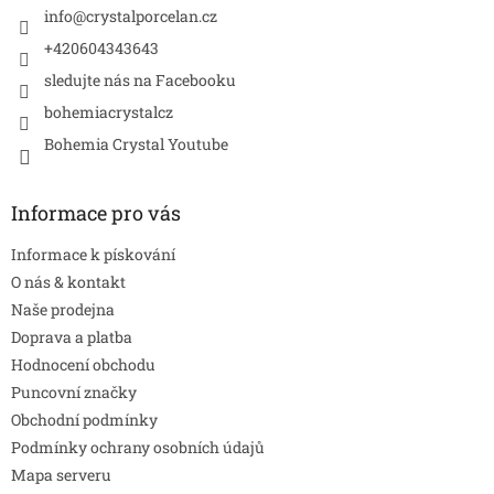
í
info
@
crystalporcelan.cz
+420604343643
sledujte nás na Facebooku
bohemiacrystalcz
Bohemia Crystal Youtube
Informace pro vás
Informace k pískování
O nás & kontakt
Naše prodejna
Doprava a platba
Hodnocení obchodu
Puncovní značky
Obchodní podmínky
Podmínky ochrany osobních údajů
Mapa serveru