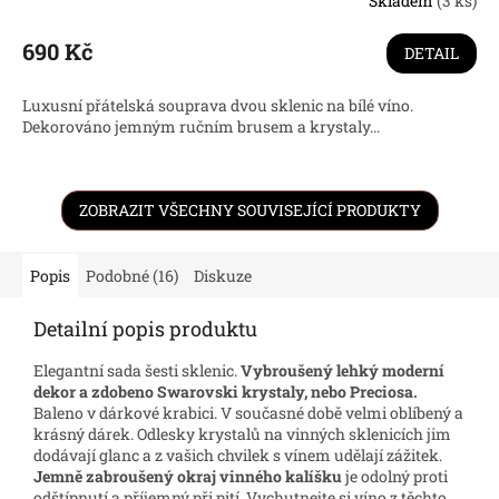
Skladem
(3 ks)
Průměrné
hodnocení
produktu
690 Kč
DETAIL
je
5,0
Luxusní přátelská souprava dvou sklenic na bílé víno.
z
Dekorováno jemným ručním brusem a krystaly...
5
hvězdiček.
ZOBRAZIT VŠECHNY SOUVISEJÍCÍ PRODUKTY
Popis
Podobné (16)
Diskuze
Detailní popis produktu
Elegantní sada šesti sklenic.
Vybroušený lehký moderní
dekor a zdobeno Swarovski krystaly, nebo Preciosa.
Baleno v dárkové krabici. V současné době velmi oblíbený a
krásný dárek.
Odlesky krystalů na vinných sklenicích jim
dodávají glanc a z vašich chvilek s vínem udělají zážitek.
Jemně zabroušený okraj vinného kalíšku
je odolný proti
odštípnutí a příjemný při pití. Vychutnejte si víno z těchto