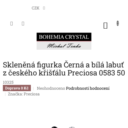
Přejít
na
CZK
obsah
NÁKU
KOŠÍK
Skleněná figurka Černá a bílá labuť
z českého křišťálu Preciosa 0583 50
10325
Průměrné
Neohodnoceno
Podrobnosti hodnocení
Doprava 0 Kč
hodnocení
Značka:
Preciosa
produktu
je
0,0
z
5
hvězdiček.