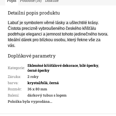
Popis
Podobné (16)
Diskuze
Detailní popis produktu
Labuť je symbolem věrné lásky a ušlechtilé krásy.
Čistota precizně vybroušeného českého křišťálu
podtrhuje eleganci a jemnost tohoto jedinečného tvora.
Ideální dárek pro blízkou osobu, který řekne vše za
vás.
Doplňkové parametry
Skleněné křišťálové dekorace
,
bílé šperky
,
Kategorie
:
černě šperky
Záruka
:
2 roky
barva
:
krystal/bílá
,
černá
Rozměr
:
36 x 80 mm
Balení
:
dárkový tubus s logem
Položka byla vyprodána…