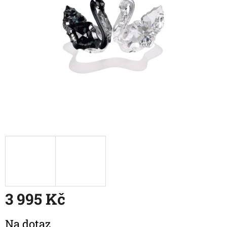
3 995 Kč
Měrná
Na dotaz
cena: