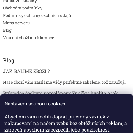
Puncovní značky
Obchodní podmínky
Podmínky ochrany osobních údajů
Mapa serveru
Blog
Vrácení zboží a reklamace
Blog
JAK BALÍME ZBOŽÍ ?
Naše zboží vám zasíláme vždy perfektně zabalené, což zaručuj...
Průvodce českým porcelánem: Značky, kvalita a jak
poznat originál
Nastavení souboru cookies:
Proč je český porcelán tak ceněný Český porcelán patří dlou...
Abychom vám mohli dopřát příjemný zážitek z
Jak skladovat broušené sklenice, aby se nepoškodily?
nakupování na našem webu bez obtěžujících reklam, a
zároveň abychom zabezpečili jeho použitelnost,
Broušené sklenice jsou symbolem elegance, tradice a luxusu. ...