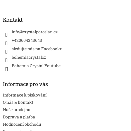
Z
á
p
a
Kontakt
t
í
info
@
crystalporcelan.cz
+420604343643
sledujte nás na Facebooku
bohemiacrystalcz
Bohemia Crystal Youtube
Informace pro vás
Informace k pískování
O nás & kontakt
Naše prodejna
Doprava a platba
Hodnocení obchodu