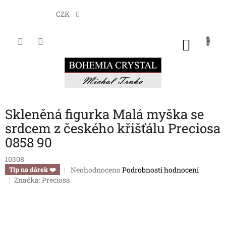
Přejít
na
CZK
obsah
NÁKU
KOŠÍK
Skleněná figurka Malá myška se
srdcem z českého křišťálu Preciosa
0858 90
10308
Průměrné
Neohodnoceno
Podrobnosti hodnocení
Tip na dárek ❤️
hodnocení
Značka:
Preciosa
produktu
je
0,0
z