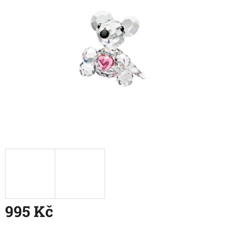
5
hvězdiček.
995 Kč