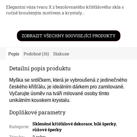
Elegantní váza tvaru X z bezolovnatého křišťálového skla s
ručně broušeným motivem a krystaly...
ZOBRAZIT VŠECHNY SOUVISEJÍCÍ PRODUKTY
Popis
Podobné (16)
Diskuze
Detailní popis produktu
Myška se srdíčkem, která je vybroušená z jedinečného
českého křišťálu, je ideálním dárkem pro zamilované.
Vyčarujte úsměv na tváři milované osoby tímto
unikátním kouskem krystalu.
Doplňkové parametry
Skleněné křišťálové dekorace
,
bílé šperky
,
Kategorie
:
růžové šperky
Záruka
:
2 roky