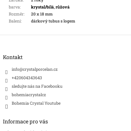
barva
:
krystal/bílá
,
růžová
Rozměr
:
20 x 18 mm
Balení
:
dárkový tubus s logem
Z
á
p
a
Kontakt
t
í
info
@
crystalporcelan.cz
+420604343643
sledujte nás na Facebooku
bohemiacrystalcz
Bohemia Crystal Youtube
Informace pro vás