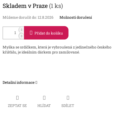
Měrná
Skladem v Praze
(1 ks)
cena:
Můžeme doručit do:
12.8.2026
Možnosti doručení
Přidat do košíku
Myška se srdíčkem, která je vybroušená z jedinečného českého
křišťálu, je ideálním dárkem pro zamilované.
Detailní informace
ZEPTAT SE
HLÍDAT
SDÍLET