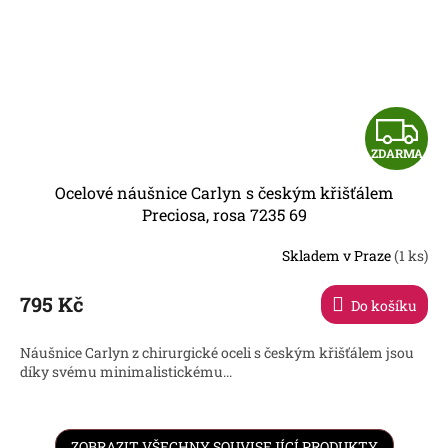
Z
ZDARMA
D
Ocelové náušnice Carlyn s českým křišťálem
A
Preciosa, rosa 7235 69
R
Skladem v Praze
(1 ks)
795 Kč
Do košíku
A
Náušnice Carlyn z chirurgické oceli s českým křišťálem jsou
díky svému minimalistickému...
ZOBRAZIT VŠECHNY SOUVISEJÍCÍ PRODUKTY