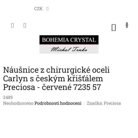
Přejít
na
CZK
obsah
NÁKU
KOŠÍK
Náušnice z chirurgické oceli
Carlyn s českým křišťálem
Preciosa - červené 7235 57
2485
Průměrné
Neohodnoceno
Podrobnosti hodnocení
Značka:
Preciosa
hodnocení
produktu
je
0,0
z
5