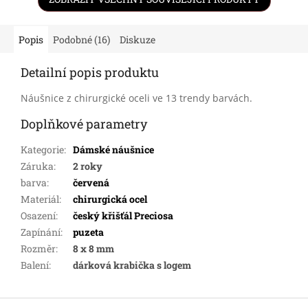
Popis
Podobné (16)
Diskuze
Detailní popis produktu
Náušnice z chirurgické oceli ve 13 trendy barvách.
Doplňkové parametry
Kategorie
:
Dámské náušnice
Záruka
:
2 roky
barva
:
červená
Materiál
:
chirurgická ocel
Osazení
:
český křišťál Preciosa
Zapínání
:
puzeta
Rozměr
:
8 x 8 mm
Balení
:
dárková krabička s logem
Z