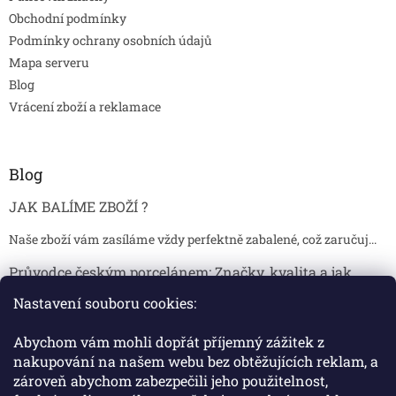
Obchodní podmínky
Podmínky ochrany osobních údajů
Mapa serveru
Blog
Vrácení zboží a reklamace
Blog
JAK BALÍME ZBOŽÍ ?
Naše zboží vám zasíláme vždy perfektně zabalené, což zaručuj...
Průvodce českým porcelánem: Značky, kvalita a jak
poznat originál
Nastavení souboru cookies:
Proč je český porcelán tak ceněný Český porcelán patří dlou...
Abychom vám mohli dopřát příjemný zážitek z
Jak skladovat broušené sklenice, aby se nepoškodily?
nakupování na našem webu bez obtěžujících reklam, a
zároveň abychom zabezpečili jeho použitelnost,
Broušené sklenice jsou symbolem elegance, tradice a luxusu. ...