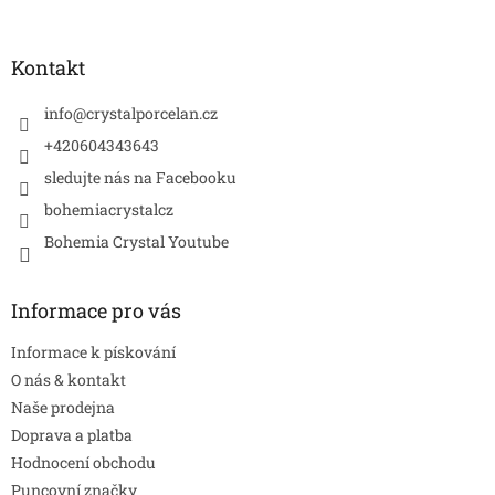
á
p
a
Kontakt
t
í
info
@
crystalporcelan.cz
+420604343643
sledujte nás na Facebooku
bohemiacrystalcz
Bohemia Crystal Youtube
Informace pro vás
Informace k pískování
O nás & kontakt
Naše prodejna
Doprava a platba
Hodnocení obchodu
Puncovní značky