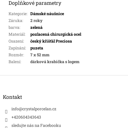
Doplňkové parametry
Kategorie
:
Dámské náušnice
Záruka
:
2 roky
barva
:
zelená
Materiál
:
pozlacená chirurgická ocel
Osazení
:
český křišťál Preciosa
Zapínání
:
puzeta
Rozměr
:
7 x 52 mm
Balení
:
dárková krabička s logem
Z
á
p
a
Kontakt
t
í
info
@
crystalporcelan.cz
+420604343643
sledujte nás na Facebooku