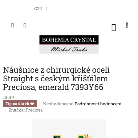
Přejít
na
CZK
obsah
NÁKU
KOŠÍK
Náušnice z chirurgické oceli
Straight s českým křišťálem
Preciosa, emerald 7393Y66
13519
Průměrné
Neohodnoceno
Podrobnosti hodnocení
Tip na dárek ❤️
hodnocení
Značka:
Preciosa
produktu
je
0,0
z