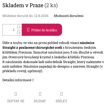
Měrná
Skladem v Praze
(2 ks)
cena:
Můžeme doručit do:
12.8.2026
Možnosti doručení
Přidat do košíku
Údiv a touhu ve vás na první pohled vzbudí visací
náušnice
Straight z pozlacené chirurgické oceli
s broušeným českým
křišťálem Preciosa. Samotné náušnice jsou 5 cm dlouhé a vévodí
jim čtvercový broušený krystal z českého křišťálu Preciosa.
K náušnicím dokonale ladí náhrdelník Straight, který naleznete v
naší nabídce. Náušnice zapadají do designu s názvem Straight (v
překladu rovný, upřímný).
Detailní informace
ZEPTAT SE
HLÍDAT
SDÍLET