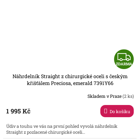
Z
ZDARMA
D
Náhrdelník Straight z chirurgické oceli s českým
A
křišťálem Preciosa, emerald 7391Y66
R
Skladem v Praze
(2 ks)
1 995 Kč
Do košíku
A
Údiv a touhu ve vás na první pohled vyvolá náhrdelník
Straight z pozlacené chirurgické oceli...