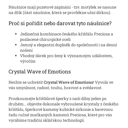
Náušnice mají puzetové zapínání - tzv. motýlek se nasune
na dřík (část náušnice, která se provlékne ušní dírkou).
Proč si pořídit nebo darovat tyto náušnice?
Jedinečná kombinace českého křišťálu Preciosa a
pozlacené chirurgické oceli
Jemný a elegantní doplněk do společnosti i na denní
nošení
Vhodný dárek pro ženy k významným událostem,
výročím
Crystal Wave of Emotions
Nechte se uchvátit
Crystal Wave of Emotions
! Vyvolá ve
vás smyslnost, radost, touhu, hravost a zvědavost.
Prozkoumejte křišťálové šperky z naší dílny jeden po
druhém… objevíte dokonale vybroušené krystaly z českého
křišťálu, šperkové kameny kubické zirkonie a barevnou
řadu ručně mačkaných kamenů Preciosa, které pro vás
vyrábíme tradiční sklářskou technologií.