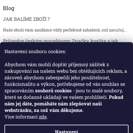
Blog
JAK BALÍME ZBOŽÍ ?
Naše zboží vám zasíláme vždy perfektně zabalené, což zaručuj...
Průvodce českým porcelánem: Značky, kvalita a jak
poznat originál
Nastavení souboru cookies:
Proč je český porcelán tak ceněný Český porcelán patří dlou...
Abychom vám mohli dopřát příjemný zážitek z
Jak skladovat broušené sklenice, aby se nepoškodily?
nakupování na našem webu bez obtěžujících reklam, a
zároveň abychom zabezpečili jeho použitelnost,
Broušené sklenice jsou symbolem elegance, tradice a luxusu. ...
funkcionalitu a výkon, potřebujeme od vás souhlas se
zpracováním
souborů cookies
- jsou to malé soubory,
které se dočasně ukládají ve vašem prohlížeči.
Pokud
Facebook
nám jej dáte, pomáháte nám zlepšovat naši
webstránku, za což vám děkujeme.
Více informací
zde
.
Nastavení
Vytvořil Shoptet