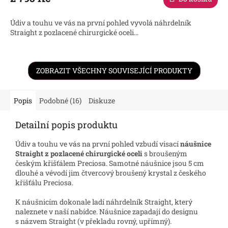
A
Údiv a touhu ve vás na první pohled vyvolá náhrdelník
Straight z pozlacené chirurgické oceli...
ZOBRAZIT VŠECHNY SOUVISEJÍCÍ PRODUKTY
Popis
Podobné (16)
Diskuze
Detailní popis produktu
Údiv a touhu ve vás na první pohled vzbudí visací
náušnice
Straight z pozlacené chirurgické oceli
s broušeným
českým křišťálem Preciosa. Samotné náušnice jsou 5 cm
dlouhé a vévodí jim čtvercový broušený krystal z českého
křišťálu Preciosa.
K náušnicím dokonale ladí náhrdelník Straight, který
naleznete v naší nabídce. Náušnice zapadají do designu
s názvem Straight (v překladu rovný, upřímný).