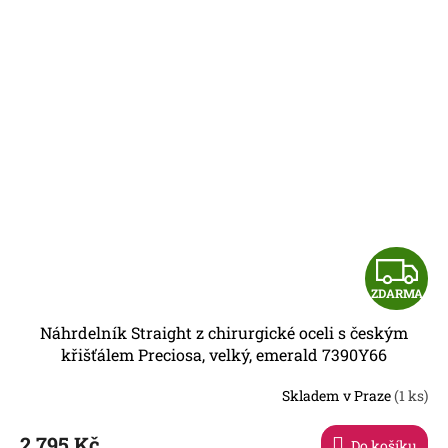
Z
ZDARMA
D
Náhrdelník Straight z chirurgické oceli s českým
A
křišťálem Preciosa, velký, emerald 7390Y66
R
Skladem v Praze
(1 ks)
2 795 Kč
Do košíku