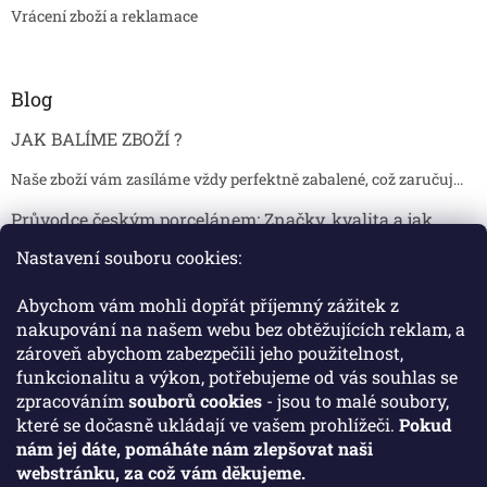
Vrácení zboží a reklamace
Blog
JAK BALÍME ZBOŽÍ ?
Naše zboží vám zasíláme vždy perfektně zabalené, což zaručuj...
Průvodce českým porcelánem: Značky, kvalita a jak
poznat originál
Nastavení souboru cookies:
Proč je český porcelán tak ceněný Český porcelán patří dlou...
Abychom vám mohli dopřát příjemný zážitek z
Jak skladovat broušené sklenice, aby se nepoškodily?
nakupování na našem webu bez obtěžujících reklam, a
zároveň abychom zabezpečili jeho použitelnost,
Broušené sklenice jsou symbolem elegance, tradice a luxusu. ...
funkcionalitu a výkon, potřebujeme od vás souhlas se
zpracováním
souborů cookies
- jsou to malé soubory,
které se dočasně ukládají ve vašem prohlížeči.
Pokud
Facebook
nám jej dáte, pomáháte nám zlepšovat naši
webstránku, za což vám děkujeme.