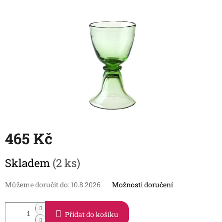
465 Kč
Měrná
Skladem
(2 ks)
cena:
Můžeme doručit do:
10.8.2026
Možnosti doručení
Přidat do košíku