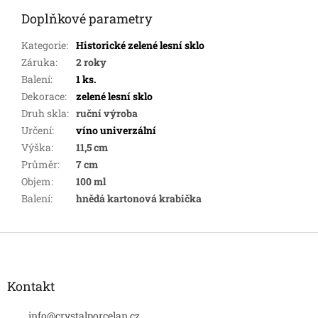
Doplňkové parametry
Kategorie
:
Historické zelené lesní sklo
Záruka
:
2 roky
Balení
:
1 ks.
Dekorace
:
zelené lesní sklo
Druh skla
:
ruční výroba
Určení
:
víno univerzální
Výška
:
11,5 cm
Průměr
:
7 cm
Objem
:
100 ml
Balení
:
hnědá kartonová krabička
Z
á
p
a
Kontakt
t
í
info
@
crystalporcelan.cz