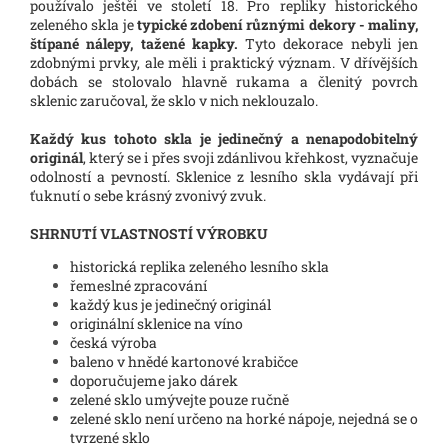
používalo ještěi ve století 18. Pro repliky historického
zeleného skla je
typické zdobení různými dekory - maliny,
štípané nálepy, tažené kapky.
Tyto dekorace nebyli jen
zdobnými prvky, ale měli i praktický význam. V dřívějších
dobách se stolovalo hlavně rukama a členitý povrch
sklenic zaručoval, že sklo v nich neklouzalo.
Každý kus tohoto skla je jedinečný a nenapodobitelný
originál
, který se i přes svoji zdánlivou křehkost, vyznačuje
odolností a pevností. Sklenice z lesního skla vydávají při
ťuknutí o sebe krásný zvonivý zvuk.
SHRNUTÍ VLASTNOSTÍ VÝROBKU
historická replika zeleného lesního skla
řemeslné zpracování
každý kus je jedinečný originál
originální sklenice na víno
česká výroba
baleno v hnědé kartonové krabičce
doporučujeme jako dárek
zelené sklo umývejte pouze ručně
zelené sklo není určeno na horké nápoje, nejedná se o
tvrzené sklo