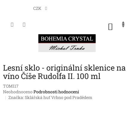
Přejít
na
CZK
obsah
NÁKU
KOŠÍK
Lesní sklo - originální sklenice na
víno Číše Rudolfa II. 100 ml
TOMI17
Průměrné
Neohodnoceno
Podrobnosti hodnocení
hodnocení
Značka:
Sklářská huť Vrbno pod Pradědem
produktu
je
0,0
z
5
hvězdiček.