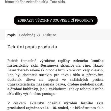
historického zeleného skla. Toto sklo...
ZOBRAZIT VŠECHNY SOUVISEJÍCÍ PRODUKTY
Popis
Podobné (12)
Diskuze
Detailní popis produktu
Ručně řemeslně výráběné
repliky zeleného lesního
historického skla. Designová sklenice na víno.
Název
Lesní dostalo zelené sklo podle hutí, které vznikaly v lesích,
kde byl dostatek surovin pro tavbu skla a především
dostatek dřeva na topení ve sklářských pecích.
Charakteristická
nazelenalá barva, drobné nedokonalosti
a drobné bublinky
, jsou základními znaky tohoto lesního
skla díky výrobnímu postupu.
V českém sklářství dosáhla
výrobní lesního skla
proslulosti zejména ve 14. - 16. století
, ale běžně se toto sklo