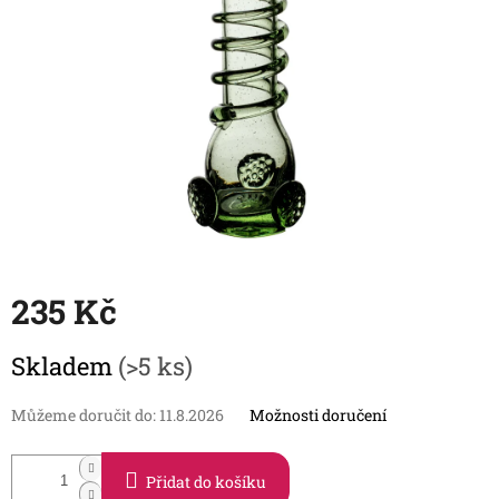
235 Kč
Měrná
Skladem
(>5 ks)
cena:
Můžeme doručit do:
11.8.2026
Možnosti doručení
Přidat do košíku