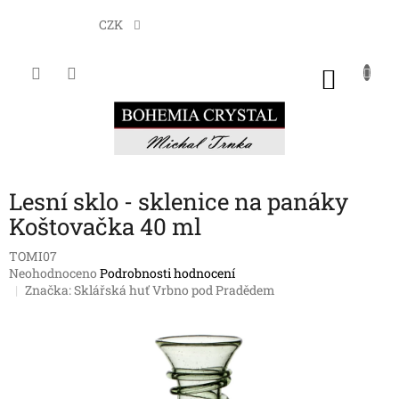
Přejít
na
CZK
obsah
NÁKU
KOŠÍK
Lesní sklo - sklenice na panáky
Koštovačka 40 ml
TOMI07
Průměrné
Neohodnoceno
Podrobnosti hodnocení
hodnocení
Značka:
Sklářská huť Vrbno pod Pradědem
produktu
je
0,0
z
5
hvězdiček.