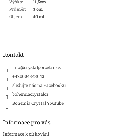
Výška
:
11,5cm
Průměr
:
3 cm
Objem
:
40 ml
Z
á
p
a
Kontakt
t
í
info
@
crystalporcelan.cz
+420604343643
sledujte nás na Facebooku
bohemiacrystalcz
Bohemia Crystal Youtube
Informace pro vás
Informace k pískování