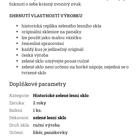
ťuknutí o sebe krásný zvonivý zvuk.
SHRNUTÍ VLASTNOSTÍ VÝROBKU
historická replika zeleného lesního skla
originální sklenice na panáky
lze použít jako malou vázičku
řemeslné zpracování
každý kus je jedinečný originál
česká výroba
zelené sklo umývejte pouze ručně
zelené sklo není určeno na horké nápoje, nejedná se o
tvrzené sklo
Doplňkové parametry
Kategorie
:
Historické zelené lesní sklo
Záruka
:
2 roky
Balení
:
1 ks.
Dekorace
:
zelené lesní sklo
Druh skla
:
ruční výroba
Určení
:
likér, panákovky