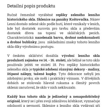
Detailní popis produktu
Ručně řemeslně vyráběné
repliky zeleného lesního
historického skla. Sklenice na panáky Koštovačka.
Název
Lesní dostalo zelené sklo podle hutí, které vznikaly v lesích,
kde byl dostatek surovin pro tavbu skla a především
dostatek dřeva na topení ve sklářských pecích.
Charakteristická
nazelenalá barva, drobné nedokonalosti
a drobné bublinky
, jsou základními znaky tohoto lesního
skla díky výrobnímu postupu.
V českém sklářství dosáhla
výrobní lesního skla
proslulosti zejména ve 14. - 16. století
, ale běžně se toto sklo
používalo ještěi ve století 18. Pro repliky historického
zeleného skla je
typické zdobení různými dekory - maliny,
štípané nálepy, tažené kapky.
Tyto dekorace nebyli jen
zdobnými prvky, ale měli i praktický význam. V dřívějších
dobách se stolovalo hlavně rukama a členitý povrch
sklenic zaručoval, že sklo v nich neklouzalo.
Každý kus tohoto skla je jedinečný a nenapodobitelný
originál
, který se i přes svoji zdánlivou křehkost, vyznačuje
odolností a pevností. Sklenice z lesního skla vydávají při