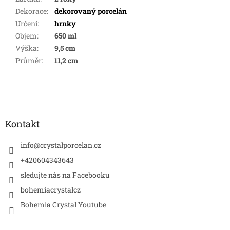
Dekorace
:
dekorovaný porcelán
Určení
:
hrnky
Objem
:
650 ml
Výška
:
9,5 cm
Průměr
:
11,2 cm
Z
á
p
a
Kontakt
t
í
info
@
crystalporcelan.cz
+420604343643
sledujte nás na Facebooku
bohemiacrystalcz
Bohemia Crystal Youtube