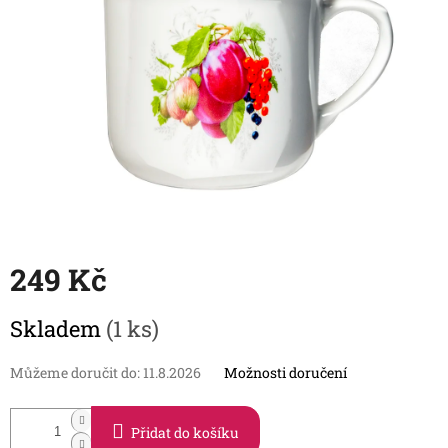
249 Kč
Měrná
Skladem
(1 ks)
cena:
Můžeme doručit do:
11.8.2026
Možnosti doručení
Přidat do košíku