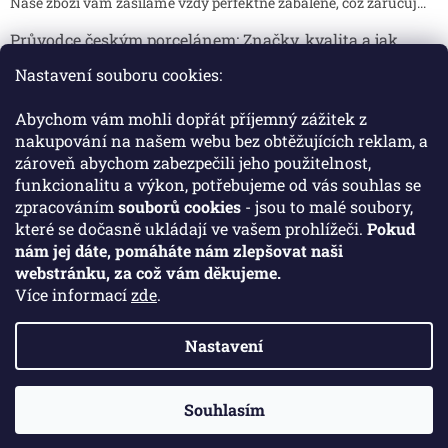
Naše zboží vám zasíláme vždy perfektně zabalené, což zaručuj...
Průvodce českým porcelánem: Značky, kvalita a jak
poznat originál
Nastavení souboru cookies:
Proč je český porcelán tak ceněný Český porcelán patří dlou...
Abychom vám mohli dopřát příjemný zážitek z
Jak skladovat broušené sklenice, aby se nepoškodily?
nakupování na našem webu bez obtěžujících reklam, a
zároveň abychom zabezpečili jeho použitelnost,
Broušené sklenice jsou symbolem elegance, tradice a luxusu. ...
funkcionalitu a výkon, potřebujeme od vás souhlas se
zpracováním
souborů cookies
- jsou to malé soubory,
které se dočasně ukládají ve vašem prohlížeči.
Pokud
Facebook
nám jej dáte, pomáháte nám zlepšovat naši
webstránku, za což vám děkujeme.
Více informací
zde
.
Nastavení
Vytvořil Shoptet
Souhlasím
Copyright 2026
Crystal Porcelan
. Všechna práva vyhrazena.