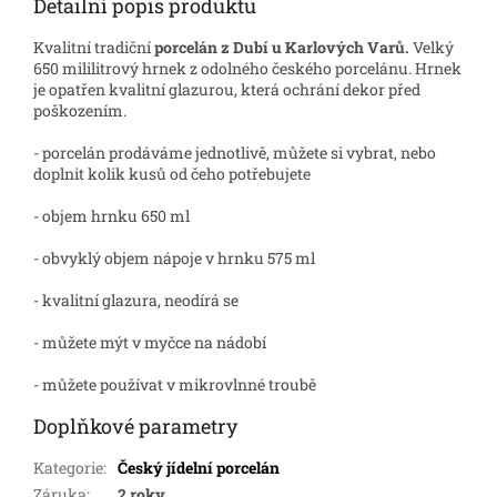
Detailní popis produktu
Kvalitní tradiční
porcelán z Dubí u Karlových Varů.
Velký
650 mililitrový hrnek z odolného českého porcelánu. Hrnek
je opatřen kvalitní glazurou, která ochrání dekor před
poškozením.
- porcelán prodáváme jednotlivě, můžete si vybrat, nebo
doplnit kolik kusů od čeho potřebujete
- objem hrnku 650 ml
- obvyklý objem nápoje v hrnku 575 ml
- kvalitní glazura, neodírá se
- můžete mýt v myčce na nádobí
- můžete používat v mikrovlnné troubě
Doplňkové parametry
Kategorie
:
Český jídelní porcelán
Záruka
:
2 roky