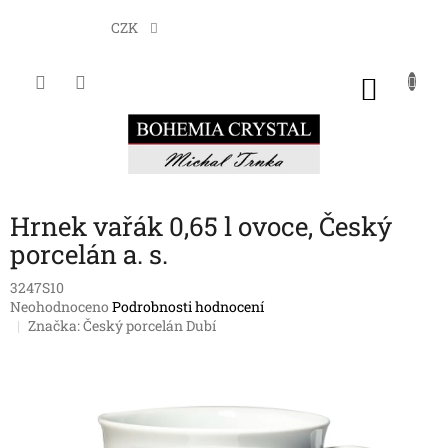
Přejít
na
CZK
obsah
NÁKU
KOŠÍK
Hrnek vařák 0,65 l ovoce, Český
porcelán a. s.
3247S10
Průměrné
Neohodnoceno
Podrobnosti hodnocení
hodnocení
Značka:
Český porcelán Dubí
produktu
je
0,0
z
5
hvězdiček.