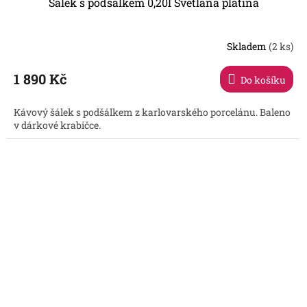
Šálek s podšálkem 0,20l Světlana platina
Skladem
(2 ks)
1 890 Kč
Do košíku
Kávový šálek s podšálkem z karlovarského porcelánu. Baleno
v dárkové krabičce.