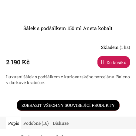
Šálek s podšálkem 150 ml Aneta kobalt
Skladem
(1 ks)
Průměrné
hodnocení
produktu
2 190 Kč
Do košíku
je
3,5
Luxusní šálek s podšálkem z karlovarského porcelánu. Baleno
z
v dárkové krabičce.
5
hvězdiček.
ZOBRAZIT VŠECHNY SOUVISEJÍCÍ PRODUKTY
Popis
Podobné (16)
Diskuze