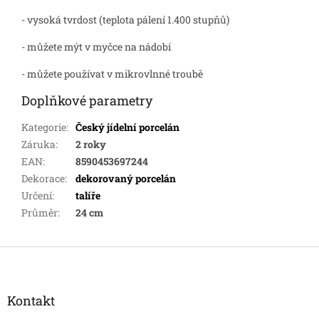
- vysoká tvrdost (teplota pálení 1.400 stupňů)
- můžete mýt v myčce na nádobí
- můžete používat v mikrovlnné troubě
Doplňkové parametry
Kategorie
:
Český jídelní porcelán
Záruka
:
2 roky
EAN
:
8590453697244
Dekorace
:
dekorovaný porcelán
Určení
:
talíře
Průměr
:
24 cm
Z
á
p
a
Kontakt
t