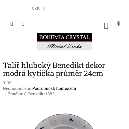
Přejít
na
CZK
obsah
NÁKU
KOŠÍK
Talíř hluboký Benedikt dekor
modrá kytička průměr 24cm
3135
Průměrné
Neohodnoceno
Podrobnosti hodnocení
hodnocení
Značka:
G. Benedikt 1882
produktu
je
0,0
z
5
hvězdiček.