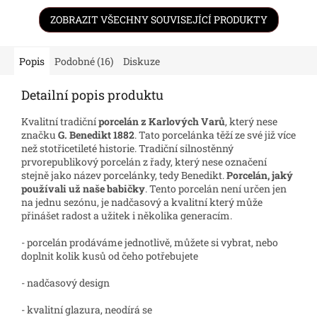
ZOBRAZIT VŠECHNY SOUVISEJÍCÍ PRODUKTY
Popis
Podobné (16)
Diskuze
Detailní popis produktu
Kvalitní tradiční
porcelán z Karlových Varů
, který nese
značku
G. Benedikt 1882
. Tato porcelánka těží ze své již více
než stotřicetileté historie. Tradiční silnostěnný
prvorepublikový porcelán z řady, který nese označení
stejně jako název porcelánky, tedy Benedikt.
Porcelán, jaký
používali už naše babičky
. Tento porcelán není určen jen
na jednu sezónu, je nadčasový a kvalitní který může
přinášet radost a užitek i několika generacím.
- porcelán prodáváme jednotlivě, můžete si vybrat, nebo
doplnit kolik kusů od čeho potřebujete
- nadčasový design
- kvalitní glazura, neodírá se