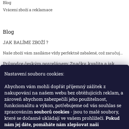
Blog
Vrácení zboží a reklamace
Blog
JAK BALÍME ZBOŽÍ ?
Naše zboží vám zasíláme vždy perfektně zabalené, což zaručuj...
Průvodce českým porcelánem: Značky, kvalita a jak
poznat originál
Nastavení souboru cookies:
Proč je český porcelán tak ceněný Český porcelán patří dlou...
Abychom vám mohli dopřát příjemný zážitek z
Jak skladovat broušené sklenice, aby se nepoškodily?
nakupování na našem webu bez obtěžujících reklam, a
zároveň abychom zabezpečili jeho použitelnost,
Broušené sklenice jsou symbolem elegance, tradice a luxusu. ...
funkcionalitu a výkon, potřebujeme od vás souhlas se
zpracováním
souborů cookies
- jsou to malé soubory,
které se dočasně ukládají ve vašem prohlížeči.
Pokud
Facebook
nám jej dáte, pomáháte nám zlepšovat naši