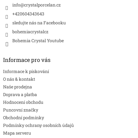
í
info
@
crystalporcelan.cz
+420604343643
sledujte nás na Facebooku
bohemiacrystalcz
Bohemia Crystal Youtube
Informace pro vás
Informace k pískování
O nás & kontakt
Naše prodejna
Doprava a platba
Hodnocení obchodu
Puncovní značky
Obchodní podmínky
Podmínky ochrany osobních údajů
Mapa serveru