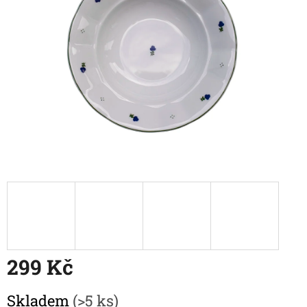
299 Kč
Měrná
Skladem
(>5 ks)
cena: