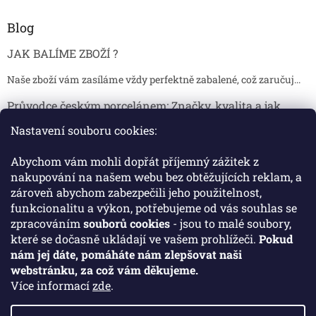
Blog
JAK BALÍME ZBOŽÍ ?
Naše zboží vám zasíláme vždy perfektně zabalené, což zaručuj...
Průvodce českým porcelánem: Značky, kvalita a jak
poznat originál
Nastavení souboru cookies:
Proč je český porcelán tak ceněný Český porcelán patří dlou...
Abychom vám mohli dopřát příjemný zážitek z
Jak skladovat broušené sklenice, aby se nepoškodily?
nakupování na našem webu bez obtěžujících reklam, a
zároveň abychom zabezpečili jeho použitelnost,
Broušené sklenice jsou symbolem elegance, tradice a luxusu. ...
funkcionalitu a výkon, potřebujeme od vás souhlas se
zpracováním
souborů cookies
- jsou to malé soubory,
které se dočasně ukládají ve vašem prohlížeči.
Pokud
Facebook
nám jej dáte, pomáháte nám zlepšovat naši
webstránku, za což vám děkujeme.
Více informací
zde
.