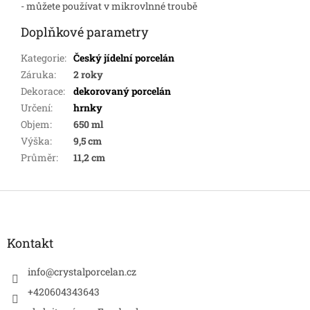
- můžete používat v mikrovlnné troubě
Doplňkové parametry
Kategorie
:
Český jídelní porcelán
Záruka
:
2 roky
Dekorace
:
dekorovaný porcelán
Určení
:
hrnky
Objem
:
650 ml
Výška
:
9,5 cm
Průměr
:
11,2 cm
Z
á
p
a
Kontakt
t
í
info
@
crystalporcelan.cz
+420604343643