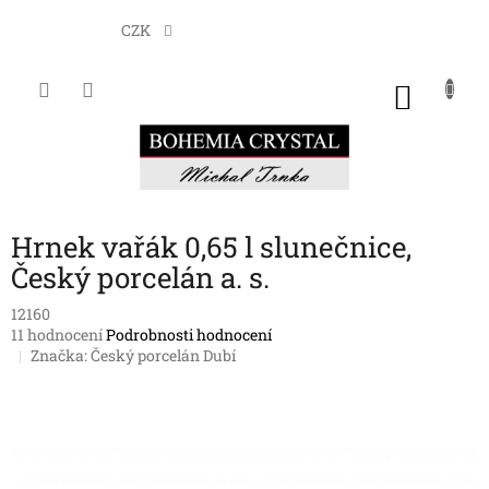
Přejít
na
CZK
obsah
NÁKU
KOŠÍK
Hrnek vařák 0,65 l slunečnice,
Český porcelán a. s.
12160
Průměrné
11 hodnocení
Podrobnosti hodnocení
hodnocení
Značka:
Český porcelán Dubí
produktu
je
3,3
z
5
hvězdiček.