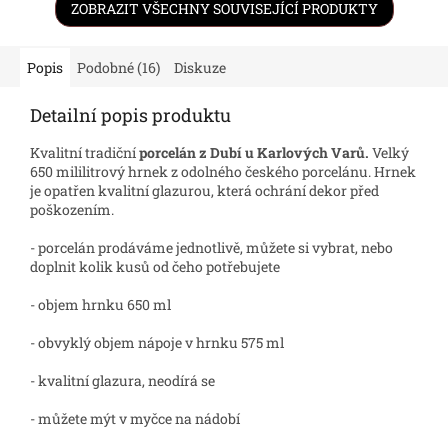
ZOBRAZIT VŠECHNY SOUVISEJÍCÍ PRODUKTY
Popis
Podobné (16)
Diskuze
Detailní popis produktu
Kvalitní tradiční
porcelán z Dubí u Karlových Varů.
Velký
650 mililitrový hrnek z odolného českého porcelánu. Hrnek
je opatřen kvalitní glazurou, která ochrání dekor před
poškozením.
- porcelán prodáváme jednotlivě, můžete si vybrat, nebo
doplnit kolik kusů od čeho potřebujete
- objem hrnku 650 ml
- obvyklý objem nápoje v hrnku 575 ml
- kvalitní glazura, neodírá se
- můžete mýt v myčce na nádobí