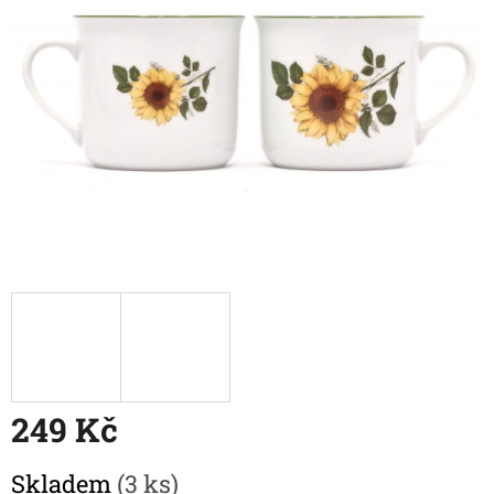
249 Kč
Měrná
Skladem
(3 ks)
cena: