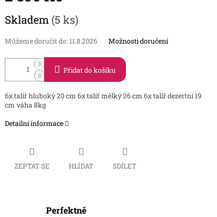
Měrná
Skladem
(5 ks)
cena:
Můžeme doručit do:
11.8.2026
Možnosti doručení
Přidat do košíku
6x talíř hluboký 20 cm 6x talíř mělký 26 cm 6x talíř dezertní 19
cm váha 8kg
Detailní informace
ZEPTAT SE
HLÍDAT
SDÍLET
Perfektně