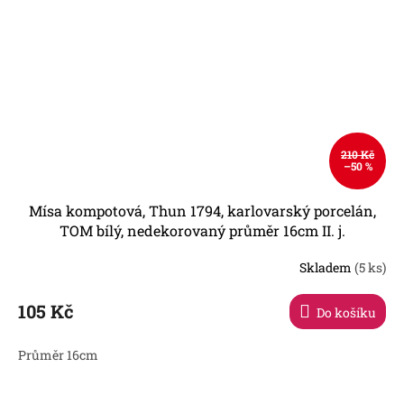
210 Kč
–50 %
Mísa kompotová, Thun 1794, karlovarský porcelán,
TOM bílý, nedekorovaný průměr 16cm II. j.
Skladem
(5 ks)
Průměrné
hodnocení
produktu
105 Kč
Do košíku
je
5,0
Průměr 16cm
z
5
hvězdiček.