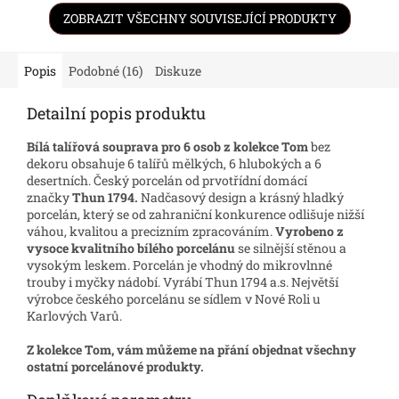
ZOBRAZIT VŠECHNY SOUVISEJÍCÍ PRODUKTY
Popis
Podobné (16)
Diskuze
Detailní popis produktu
Bílá talířová souprava pro 6 osob z kolekce Tom
bez
dekoru obsahuje 6 talířů mělkých, 6 hlubokých a 6
desertních. Český porcelán od prvotřídní domácí
značky
Thun 1794.
Nadčasový design a krásný hladký
porcelán, který se od zahraniční konkurence odlišuje nižší
váhou, kvalitou a precizním zpracováním.
Vyrobeno z
vysoce kvalitního bílého porcelánu
se silnější stěnou a
vysokým leskem. Porcelán je vhodný do mikrovlnné
trouby i myčky nádobí. Vyrábí Thun 1794 a.s. Největší
výrobce českého porcelánu se sídlem v Nové Roli u
Karlových Varů.
Z kolekce Tom, vám můžeme na přání objednat všechny
ostatní porcelánové produkty.