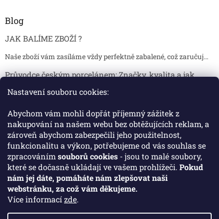
Blog
JAK BALÍME ZBOŽÍ ?
Naše zboží vám zasíláme vždy perfektně zabalené, což zaručuj...
Průvodce českým porcelánem: Značky, kvalita a jak
poznat originál
Nastavení souboru cookies:
Proč je český porcelán tak ceněný Český porcelán patří dlou...
Abychom vám mohli dopřát příjemný zážitek z
Jak skladovat broušené sklenice, aby se nepoškodily?
nakupování na našem webu bez obtěžujících reklam, a
zároveň abychom zabezpečili jeho použitelnost,
Broušené sklenice jsou symbolem elegance, tradice a luxusu. ...
funkcionalitu a výkon, potřebujeme od vás souhlas se
zpracováním
souborů cookies
- jsou to malé soubory,
které se dočasně ukládají ve vašem prohlížeči.
Pokud
Facebook
nám jej dáte, pomáháte nám zlepšovat naši
webstránku, za což vám děkujeme.
Více informací
zde
.