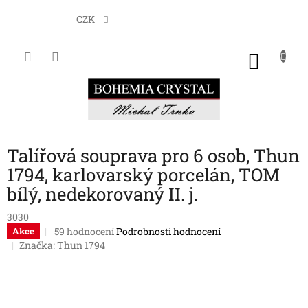
Přejít
na
CZK
obsah
NÁKU
KOŠÍK
Talířová souprava pro 6 osob, Thun
1794, karlovarský porcelán, TOM
bílý, nedekorovaný II. j.
3030
Průměrné
59 hodnocení
Podrobnosti hodnocení
Akce
hodnocení
Značka:
Thun 1794
produktu
je
3,7
z