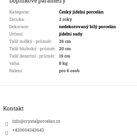
Doplňkové parametry
Kategorie
:
Český jídelní porcelán
Záruka
:
2 roky
Dekorace
:
nedekorovaný bílý porcelán
Určení
:
jídelní sady
Talíř mělký - průměr
:
26 cm
Talíř hluboký - průměr
:
20 cm
Talíř dezertní - průměr
:
19 cm
váha
:
8 kg
Balení
:
pro 6 osob
Z
á
p
a
Kontakt
t
í
info
@
crystalporcelan.cz
+420604343643