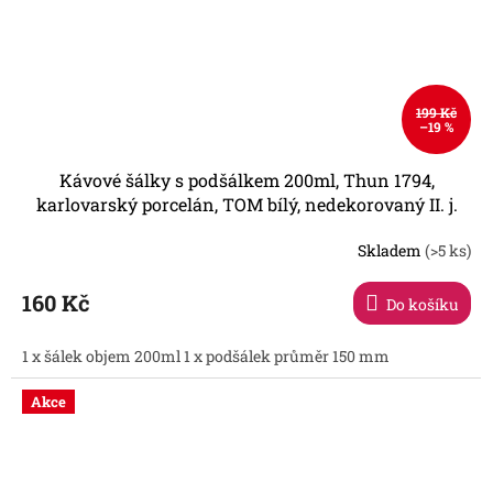
199 Kč
–19 %
Kávové šálky s podšálkem 200ml, Thun 1794,
karlovarský porcelán, TOM bílý, nedekorovaný II. j.
Skladem
(>5 ks)
Průměrné
hodnocení
produktu
160 Kč
Do košíku
je
5,0
1 x šálek objem 200ml 1 x podšálek průměr 150 mm
z
5
hvězdiček.
Akce