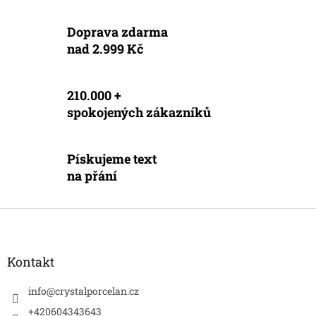
Doprava zdarma
nad 2.999 Kč
210.000 +
spokojených zákazníků
Pískujeme text
na přání
Z
á
p
a
Kontakt
t
í
info
@
crystalporcelan.cz
+420604343643