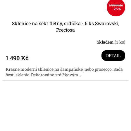
1 990 Kč
–25 %
Sklenice na sekt flétny, srdíčka - 6 ks Swarovski,
Preciosa
Skladem
(3 ks)
Průměrné
hodnocení
produktu
DETAIL
1 490 Kč
je
4,6
Krásné moderní sklenice na šampaňské, nebo prosecco. Sada
z
šesti sklenic. Dekorováno srdíčkovým...
5
hvězdiček.