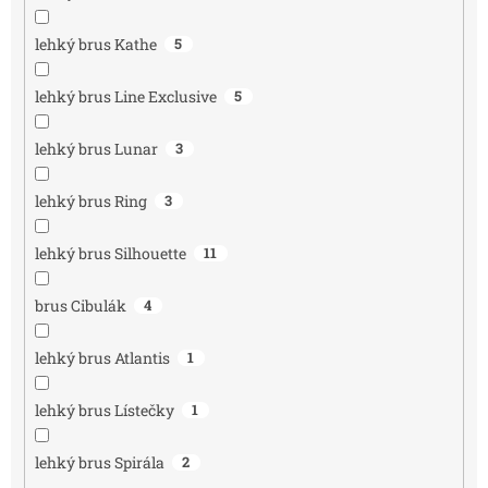
lehký brus Kathe
5
lehký brus Line Exclusive
5
lehký brus Lunar
3
lehký brus Ring
3
lehký brus Silhouette
11
brus Cibulák
4
lehký brus Atlantis
1
lehký brus Lístečky
1
lehký brus Spirála
2