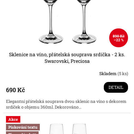
890 Kč
–22 %
Sklenice na víno, přátelská souprava srdíčka - 2 ks.
Swarovski, Preciosa
Skladem
(5 ks)
Průměrné
hodnocení
produktu
DETAIL
690 Kč
je
3,8
Elegantní přátelská souprava dvou sklenic na víno s dekorem
z
srdíček o objemu 360ml. Dekorováno...
5
hvězdiček.
Akce
Pískování textu