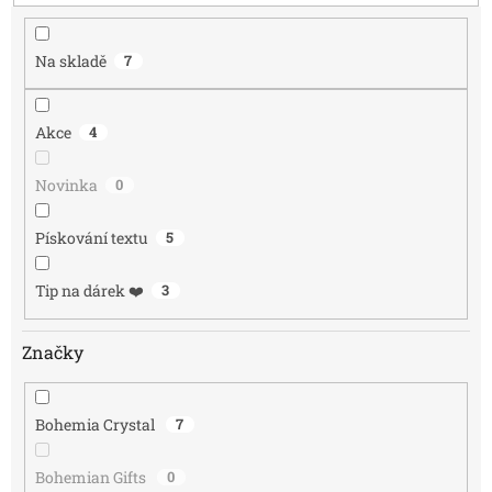
u
k
Na skladě
7
t
ů
Akce
4
Novinka
0
Pískování textu
5
Tip na dárek ❤️
3
Značky
Bohemia Crystal
7
Bohemian Gifts
0