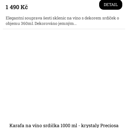
produktu
DETAIL
1 490 Kč
je
3,3
Elegantní souprava šesti sklenic na víno s dekorem srdíček o
z
objemu 360ml. Dekorováno jemným...
5
hvězdiček.
Karafa na víno srdíčka 1000 ml - krystaly Preciosa