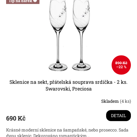
Tip na dárek ❤️
890 Kč
–22 %
Sklenice na sekt, přátelská souprava srdíčka - 2 ks.
Swarovski, Preciosa
Skladem
(4 ks)
Průměrné
hodnocení
produktu
DETAIL
690 Kč
je
4,6
Krásné moderní sklenice na šampaňské, nebo prosecco. Sada
z
dvou sklenic. Dekorováno romantickým...
5