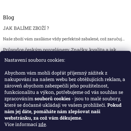
Blog
JAK BALÍME ZBOŽÍ ?
Naše zboží vám zasíláme vždy perfektně zabalené, což zaručuj...
Průvodce českým porcelánem: Značky, kvalita a jak
poznat originál
Nastavení souboru cookies:
Proč je český porcelán tak ceněný Český porcelán patří dlou...
Abychom vám mohli dopřát příjemný zážitek z
Jak skladovat broušené sklenice, aby se nepoškodily?
nakupování na našem webu bez obtěžujících reklam, a
zároveň abychom zabezpečili jeho použitelnost,
Broušené sklenice jsou symbolem elegance, tradice a luxusu. ...
funkcionalitu a výkon, potřebujeme od vás souhlas se
zpracováním
souborů cookies
- jsou to malé soubory,
které se dočasně ukládají ve vašem prohlížeči.
Pokud
Facebook
nám jej dáte, pomáháte nám zlepšovat naši
webstránku, za což vám děkujeme.
Více informací
zde
.