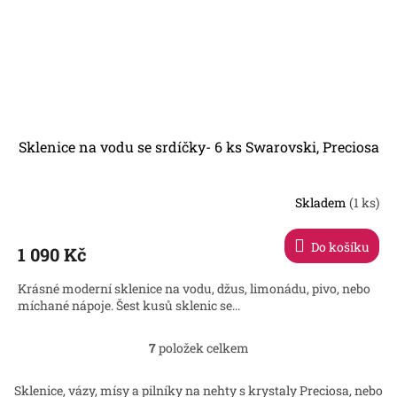
Sklenice na vodu se srdíčky- 6 ks Swarovski, Preciosa
Skladem
(1 ks)
Do košíku
1 090 Kč
Krásné moderní sklenice na vodu, džus, limonádu, pivo, nebo
míchané nápoje. Šest kusů sklenic se...
7
položek celkem
O
v
l
Sklenice, vázy, mísy a pilníky na nehty s krystaly Preciosa, nebo