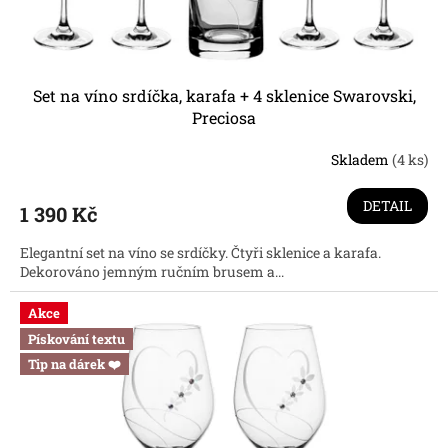
t
ů
Set na víno srdíčka, karafa + 4 sklenice Swarovski,
Preciosa
Skladem
(4 ks)
Průměrné
hodnocení
produktu
DETAIL
1 390 Kč
je
3,4
Elegantní set na víno se srdíčky. Čtyři sklenice a karafa.
z
Dekorováno jemným ručním brusem a...
5
hvězdiček.
Akce
Pískování textu
Tip na dárek ❤️