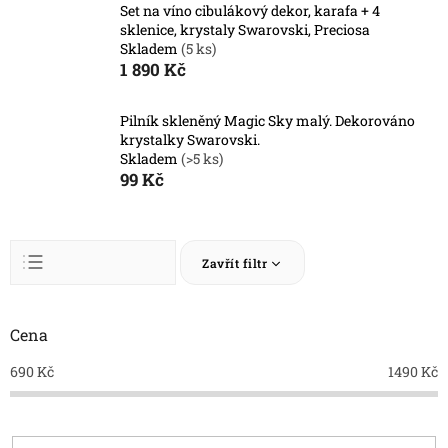
Set na víno cibulákový dekor, karafa + 4
sklenice, krystaly Swarovski, Preciosa
Skladem
(5 ks)
1 890 Kč
Pilník skleněný Magic Sky malý. Dekorováno
krystalky Swarovski.
Skladem
(>5 ks)
99 Kč
Ř
Zavřít filtr
a
z
Abecedně
e
n
Cena
Nejlevnější
í
Nejdražší
690
Kč
1490
Kč
p
r
Nejprodávanější
o
d