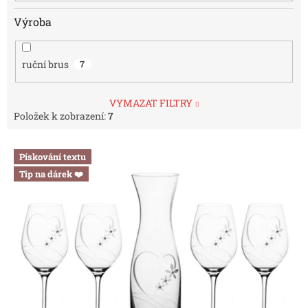
Výroba
ruční brus
7
VYMAZAT FILTRY
Položek k zobrazení:
7
V
Pískování textu
ý
Tip na dárek ❤️
p
i
s
p
r
o
d
u
k