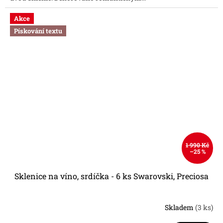
hvězdiček.
Akce
Pískování textu
1 990 Kč
–25 %
Sklenice na víno, srdíčka - 6 ks Swarovski, Preciosa
Skladem
(3 ks)
Průměrné
hodnocení