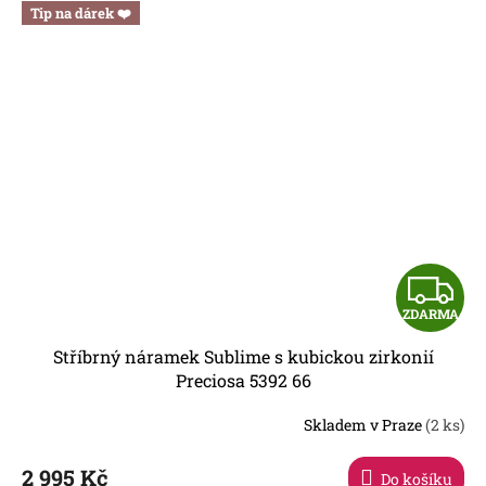
Tip na dárek ❤️
Z
ZDARMA
D
Stříbrný náramek Sublime s kubickou zirkonií
A
Preciosa 5392 66
R
Skladem v Praze
(2 ks)
2 995 Kč
Do košíku