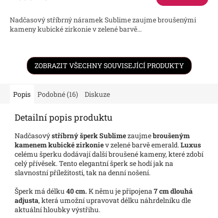
A
Nadčasový stříbrný náramek Sublime zaujme broušenými
kameny kubické zirkonie v zelené barvě...
ZOBRAZIT VŠECHNY SOUVISEJÍCÍ PRODUKTY
Popis
Podobné (16)
Diskuze
Detailní popis produktu
Nadčasový
stříbrný šperk Sublime
zaujme
broušeným
kamenem kubické zirkonie
v zelené barvě emerald.
Luxus
celému šperku dodávají další broušené kameny, které zdobí
celý přívěsek. Tento elegantní šperk se hodí jak na
slavnostní příležitosti, tak na denní nošení.
Šperk má délku
40 cm.
K němu je připojena
7 cm dlouhá
adjusta
, která umožní upravovat délku náhrdelníku dle
aktuální hloubky výstřihu.