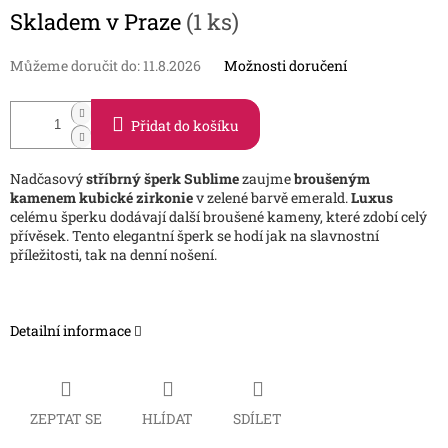
Měrná
Skladem v Praze
(1 ks)
cena:
Můžeme doručit do:
11.8.2026
Možnosti doručení
Přidat do košíku
Nadčasový
stříbrný šperk Sublime
zaujme
broušeným
kamenem kubické zirkonie
v zelené barvě emerald.
Luxus
celému šperku dodávají další broušené kameny, které zdobí celý
přívěsek. Tento elegantní šperk se hodí jak na slavnostní
příležitosti, tak na denní nošení.
Detailní informace
ZEPTAT SE
HLÍDAT
SDÍLET