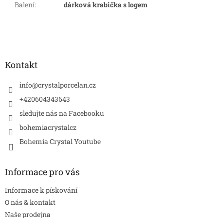
Balení
:
dárková krabička s logem
Z
á
p
a
Kontakt
t
í
info
@
crystalporcelan.cz
+420604343643
sledujte nás na Facebooku
bohemiacrystalcz
Bohemia Crystal Youtube
Informace pro vás
Informace k pískování
O nás & kontakt
Naše prodejna