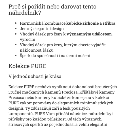
Proč si pořídit nebo darovat tento
náhrdelník?
Harmonická kombinace
kubické zirkonie a stříbra
Jemný elegantní design
Vhodný dárek pro ženy k
významným událostem
,
výročím
Vhodný dárek pro ženy, kterým chcete vyjádřit
náklonnost, lásku
Šperk do společnosti i na denní nošení
Kolekce PURE
V jednoduchosti je krása
Kolekce PURE nechává vyniknout dokonalosti broušených
i ručně mačkaných kamenů Preciosa. Křišťálové kameny
Preciosa nebo kameny kubické zirkonie jsou v kolekci
PURE zakomponovány do elegantních minimalistických
designů. Ty zdůrazňují záři a lesk použitých
komponentů. PURE Vám přináší náušnice, náhrdelníky i
přívěsky pro každou příležitost. Od těch výrazných,
štrasových šperků až po jednodušší a velmi elegantní