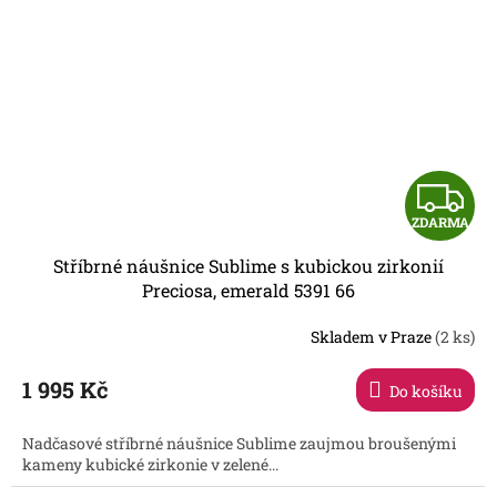
Z
ZDARMA
D
Stříbrné náušnice Sublime s kubickou zirkonií
A
Preciosa, emerald 5391 66
R
Skladem v Praze
(2 ks)
1 995 Kč
Do košíku
A
Nadčasové stříbrné náušnice Sublime zaujmou broušenými
kameny kubické zirkonie v zelené...