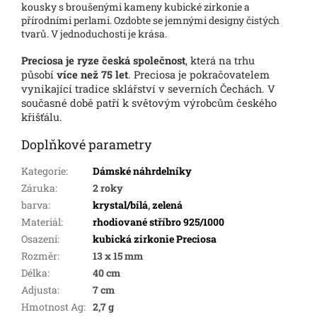
kousky s broušenými kameny kubické zirkonie a
přírodními perlami. Ozdobte se jemnými designy čistých
tvarů. V jednoduchosti je krása.
Preciosa je ryze česká společnost
, která na trhu
působí
více než 75 let
. Preciosa je pokračovatelem
vynikající tradice sklářství v severních Čechách. V
současné době patří k světovým výrobcům českého
křišťálu.
Doplňkové parametry
Kategorie
:
Dámské náhrdelníky
Záruka
:
2 roky
barva
:
krystal/bílá
,
zelená
Materiál
:
rhodiované stříbro 925/1000
Osazení
:
kubická zirkonie Preciosa
Rozměr
:
13 x 15 mm
Délka
:
40 cm
Adjusta
:
7 cm
Hmotnost Ag
:
2,7 g