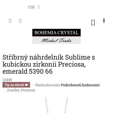
Přejít
na
CZK
obsah
NÁKU
KOŠÍK
Stříbrný náhrdelník Sublime s
kubickou zirkonií Preciosa,
emerald 5390 66
12445
Průměrné
Neohodnoceno
Podrobnosti hodnocení
Tip na dárek ❤️
hodnocení
Značka:
Preciosa
produktu
je
0,0
z