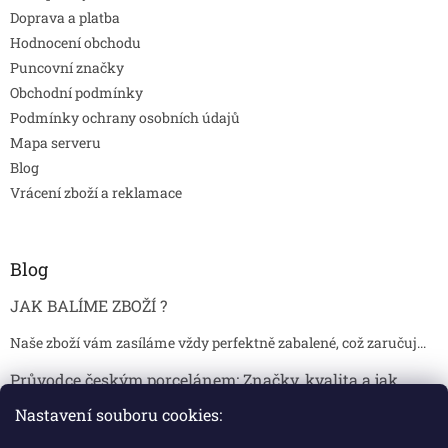
Doprava a platba
Hodnocení obchodu
Puncovní značky
Obchodní podmínky
Podmínky ochrany osobních údajů
Mapa serveru
Blog
Vrácení zboží a reklamace
Blog
JAK BALÍME ZBOŽÍ ?
Naše zboží vám zasíláme vždy perfektně zabalené, což zaručuj...
Průvodce českým porcelánem: Značky, kvalita a jak
poznat originál
Nastavení souboru cookies:
Proč je český porcelán tak ceněný Český porcelán patří dlou...