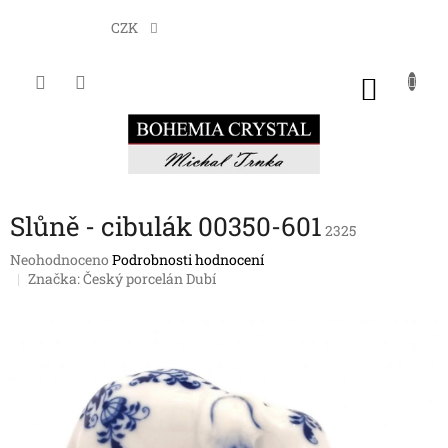
Přejít
na
CZK
obsah
NÁKU
KOŠÍK
Slůně - cibulák 00350-601
2325
Průměrné
Neohodnoceno
Podrobnosti hodnocení
hodnocení
Značka:
Český porcelán Dubí
produktu
je
0,0
z
5
hvězdiček.