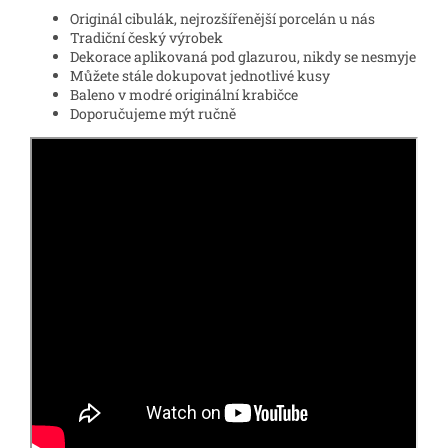
Originál cibulák, nejrozšířenější porcelán u nás
Tradiční český výrobek
Dekorace aplikovaná pod glazurou, nikdy se nesmyje
Můžete stále dokupovat jednotlivé kusy
Baleno v modré originální krabičce
Doporučujeme mýt ručně