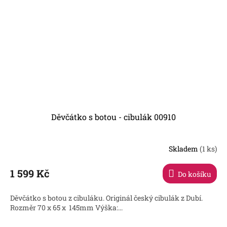
Děvčátko s botou - cibulák 00910
Skladem
(1 ks)
1 599 Kč
Do košíku
Děvčátko s botou z cibuláku. Originál český cibulák z Dubí.
Rozměr 70 x 65 x 145mm Výška:...