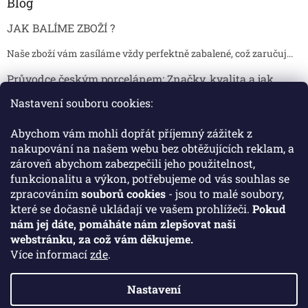
Blog
JAK BALÍME ZBOŽÍ ?
Naše zboží vám zasíláme vždy perfektně zabalené, což zaručuj...
Průvodce českým porcelánem: Značky, kvalita a jak
poznat originál
Nastavení souboru cookies:
Proč je český porcelán tak ceněný Český porcelán patří dlou...
Abychom vám mohli dopřát příjemný zážitek z
Jak skladovat broušené sklenice, aby se nepoškodily?
nakupování na našem webu bez obtěžujících reklam, a
zároveň abychom zabezpečili jeho použitelnost,
Broušené sklenice jsou symbolem elegance, tradice a luxusu. ...
funkcionalitu a výkon, potřebujeme od vás souhlas se
zpracováním
souborů cookies
- jsou to malé soubory,
které se dočasně ukládají ve vašem prohlížeči.
Pokud
Facebook
nám jej dáte, pomáháte nám zlepšovat naši
webstránku, za což vám děkujeme.
Více informací
zde
.
Nastavení
Vytvořil Shoptet