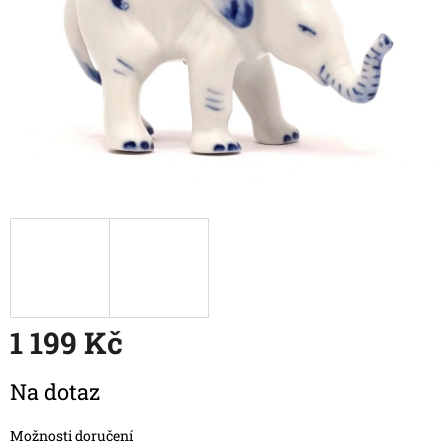
1 199 Kč
Měrná
Na dotaz
cena:
Možnosti doručení