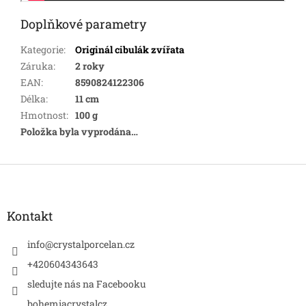
Doplňkové parametry
Kategorie
:
Originál cibulák zvířata
Záruka
:
2 roky
EAN
:
8590824122306
Délka
:
11 cm
Hmotnost
:
100 g
Položka byla vyprodána…
Z
á
p
a
Kontakt
t
í
info
@
crystalporcelan.cz
+420604343643
sledujte nás na Facebooku
bohemiacrystalcz