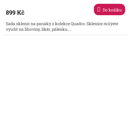
hodnocení
produktu
Do košíku
899 Kč
je
3,9
Sada sklenic na panáky z kolekce Quadro. Sklenice můýete
z
využít na lihoviny, likér, pálenku....
5
hvězdiček.