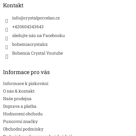
a
Kontakt
t
í
info
@
crystalporcelan.cz
+420604343643
sledujte nás na Facebooku
bohemiacrystalcz
Bohemia Crystal Youtube
Informace pro vás
Informace k pískování
O nás & kontakt
Naše prodejna
Doprava a platba
Hodnocení obchodu
Puncovní značky
Obchodní podmínky