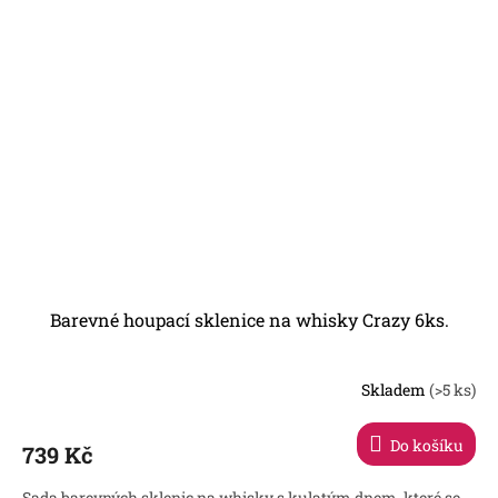
Barevné houpací sklenice na whisky Crazy 6ks.
Skladem
(>5 ks)
Do košíku
739 Kč
Sada barevných sklenic na whisky s kulatým dnem, které se