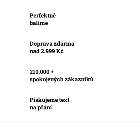
d
o
v
a
á
Perfektně
c
n
í
balíme
í
p
r
v
Doprava zdarma
k
nad 2.999 Kč
y
v
ý
p
210.000 +
i
spokojených zákazníků
s
u
Pískujeme text
na přání
Z
á
p