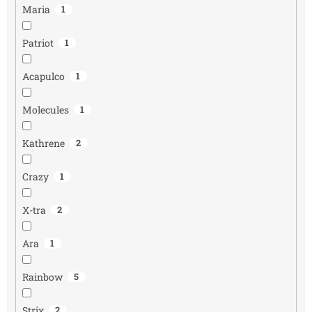
Maria
1
Patriot
1
Acapulco
1
Molecules
1
Kathrene
2
Crazy
1
X-tra
2
Ara
1
Rainbow
5
Strix
2