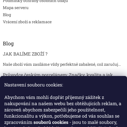
Podmínky ochrany osobních údajů
Mapa serveru
Blog
Vrácení zboží a reklamace
Blog
JAK BALÍME ZBOŽÍ ?
Naše zboží vám zasíláme vždy perfektně zabalené, což zaručuj...
Průvodce českým porcelánem: Značky, kvalita a jak
poznat originál
Nastavení souboru cookies:
Proč je český porcelán tak ceněný Český porcelán patří dlou...
Abychom vám mohli dopřát příjemný zážitek z
Jak skladovat broušené sklenice, aby se nepoškodily?
nakupování na našem webu bez obtěžujících reklam, a
zároveň abychom zabezpečili jeho použitelnost,
Broušené sklenice jsou symbolem elegance, tradice a luxusu. ...
funkcionalitu a výkon, potřebujeme od vás souhlas se
zpracováním
souborů cookies
- jsou to malé soubory,