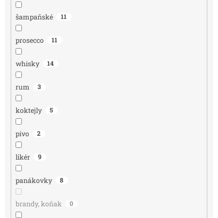
šampaňské
11
prosecco
11
whisky
14
rum
3
koktejly
5
pivo
2
likér
9
panákovky
8
brandy, koňak
0