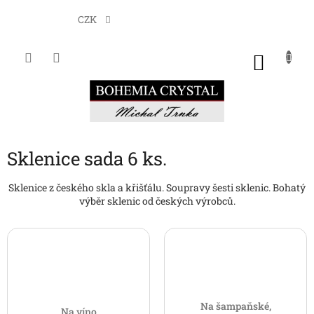
Přejít
na
CZK
obsah
NÁKU
KOŠÍK
Sklenice sada 6 ks.
Sklenice z českého skla a křišťálu. Soupravy šesti sklenic. Bohatý
výběr sklenic od českých výrobců.
Na šampaňské,
Na víno