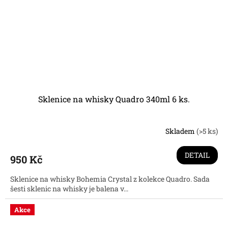
Sklenice na whisky Quadro 340ml 6 ks.
Skladem
(>5 ks)
Průměrné
hodnocení
produktu
DETAIL
950 Kč
je
5,0
Sklenice na whisky Bohemia Crystal z kolekce Quadro. Sada
z
šesti sklenic na whisky je balena v...
5
hvězdiček.
Akce