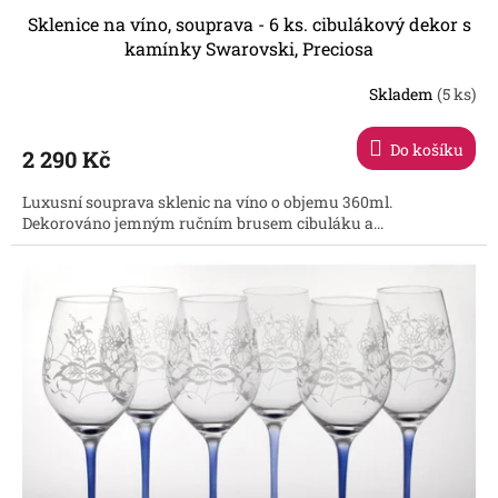
Sklenice na víno, souprava - 6 ks. cibulákový dekor s
kamínky Swarovski, Preciosa
Skladem
(5 ks)
Průměrné
hodnocení
produktu
Do košíku
2 290 Kč
je
4,1
Luxusní souprava sklenic na víno o objemu 360ml.
z
Dekorováno jemným ručním brusem cibuláku a...
5
hvězdiček.