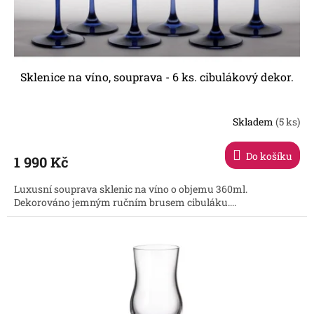
Sklenice na víno, souprava - 6 ks. cibulákový dekor.
Skladem
(5 ks)
Průměrné
hodnocení
produktu
Do košíku
1 990 Kč
je
3,6
Luxusní souprava sklenic na víno o objemu 360ml.
z
Dekorováno jemným ručním brusem cibuláku....
5
hvězdiček.