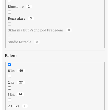
Diamante
1
Rona glass
3
Sklářská huť Vrbno pod Pradědem
0
Studio Miracle
0
Balení
6 ks.
50
2 ks.
27
1 ks.
14
2 + 1 ks.
1