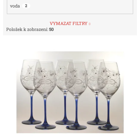
voda
2
VYMAZAT FILTRY
Položek k zobrazení:
50
V
ý
p
i
s
p
r
o
d
u
k
t
ů