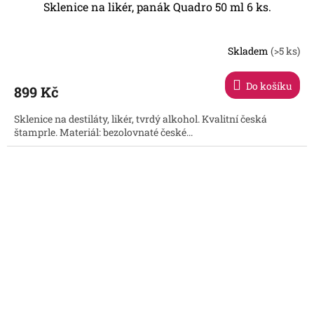
Sklenice na likér, panák Quadro 50 ml 6 ks.
Skladem
(>5 ks)
Průměrné
hodnocení
produktu
Do košíku
899 Kč
je
5,0
Sklenice na destiláty, likér, tvrdý alkohol. Kvalitní česká
z
štamprle. Materiál: bezolovnaté české...
5
hvězdiček.