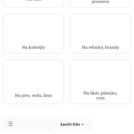
prosecco
Na koktejly
Na whisky, brandy
Na likér, pálenku,
Na pivo, vodu, limo
rum
Ř
Zavřít filtr
a
z