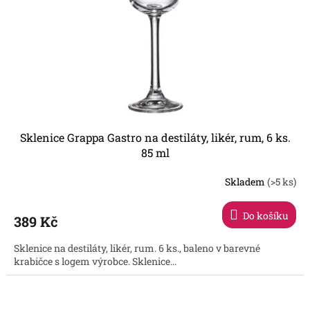
Sklenice Grappa Gastro na destiláty, likér, rum, 6 ks.
85 ml
Skladem
(>5 ks)
Průměrné
hodnocení
produktu
Do košíku
389 Kč
je
3,0
Sklenice na destiláty, likér, rum. 6 ks., baleno v barevné
z
krabičce s logem výrobce. Sklenice...
5
hvězdiček.