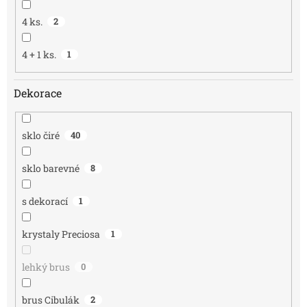
4 ks.
2
4 + 1 ks.
1
Dekorace
sklo čiré
40
sklo barevné
8
s dekorací
1
krystaly Preciosa
1
lehký brus
0
brus Cibulák
2