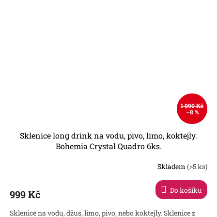
1 090 Kč
–8 %
Sklenice long drink na vodu, pivo, limo, koktejly.
Bohemia Crystal Quadro 6ks.
Skladem
(>5 ks)
Průměrné
hodnocení
produktu
Do košíku
999 Kč
je
4,7
Sklenice na vodu, džus, limo, pivo, nebo koktejly. Sklenice z
z