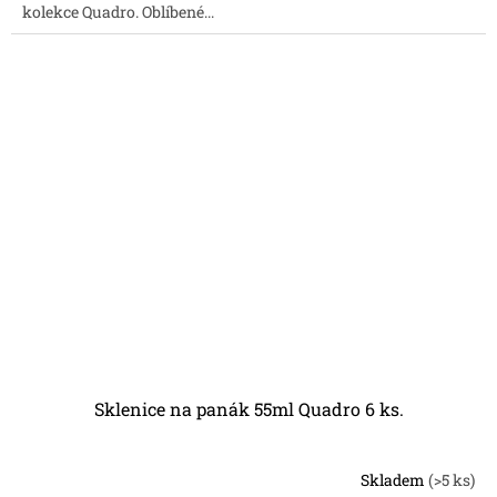
kolekce Quadro. Oblíbené...
5
hvězdiček.
Sklenice na panák 55ml Quadro 6 ks.
Skladem
(>5 ks)
Průměrné