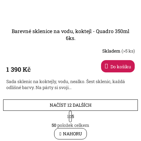
Barevné sklenice na vodu, koktejl - Quadro 350ml
6ks.
Skladem
(>5 ks)
Průměrné
hodnocení
produktu
Do košíku
1 390 Kč
je
3,5
Sada sklenic na koktejly, vodu, nealko. Šest sklenic, každá
z
odlišné barvy. Na párty si svoji...
5
hvězdiček.
NAČÍST 12 DALŠÍCH
S
1
5
t
O
r
50
položek celkem
v
á
l
NAHORU
n
á
k