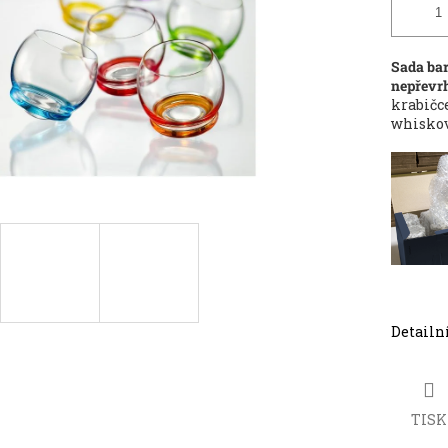
Sada bar
nepřevr
krabičc
whiskov
Detailn
TISK