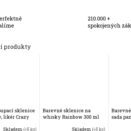
erfektně
210.000 +
alíme
spokojených zá
cí produkty
upací sklenice
Barevné sklenice na
Barevné
, likér Crazy
whisky Rainbow 300 ml
sada pa
6ks.
Skladem
(>5 ks)
Skladem
(>5 ks)