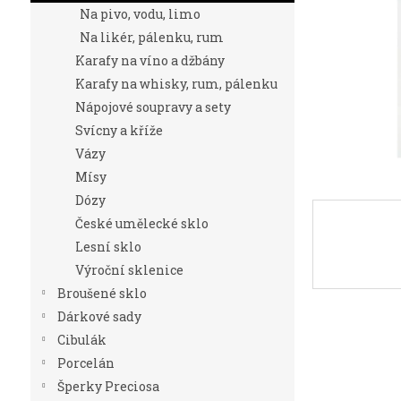
n
Na pivo, vodu, limo
e
Na likér, pálenku, rum
l
Karafy na víno a džbány
Karafy na whisky, rum, pálenku
Nápojové soupravy a sety
Svícny a kříže
Vázy
Mísy
Dózy
České umělecké sklo
Lesní sklo
Výroční sklenice
Broušené sklo
Dárkové sady
Cibulák
Porcelán
Šperky Preciosa