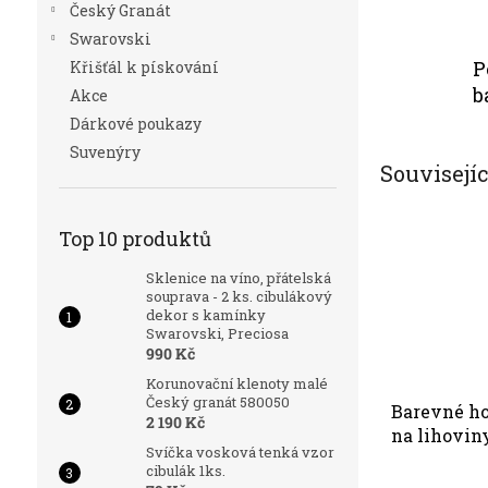
Český Granát
Swarovski
P
Křišťál k pískování
b
Akce
Dárkové poukazy
Suvenýry
Souvisejí
Top 10 produktů
Sklenice na víno, přátelská
souprava - 2 ks. cibulákový
dekor s kamínky
Swarovski, Preciosa
990 Kč
Korunovační klenoty malé
Český granát 580050
Barevné ho
2 190 Kč
na lihoviny
Svíčka vosková tenká vzor
6ks.
cibulák 1ks.