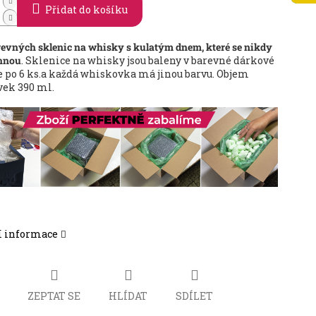
Přidat do košíku
evných sklenic na whisky s kulatým dnem, které se nikdy
hnou
. Sklenice na whisky jsou baleny v barevné dárkové
e po 6 ks.a každá whiskovka má jinou barvu. Objem
ek 390 ml.
í informace
ZEPTAT SE
HLÍDAT
SDÍLET