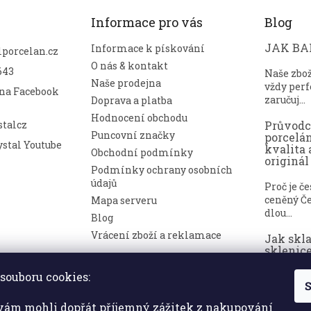
Informace pro vás
Blog
JAK BAL
Informace k pískování
lporcelan.cz
O nás & kontakt
643
Naše zbo
Naše prodejna
vždy perf
 na Facebook
zaručuj...
Doprava a platba
Hodnocení obchodu
talcz
Průvod
Puncovní značky
porcelá
stal Youtube
kvalita 
Obchodní podmínky
originál
Podmínky ochrany osobních
údajů
Proč je č
ceněný Če
Mapa serveru
dlou...
Blog
Vrácení zboží a reklamace
Jak skl
sklenice
nepoško
souboru cookies:
S
Broušené 
symbolem
ám mohli dopřát příjemný zážitek z nakupování