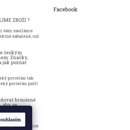
Facebook
ÍME ZBOŽÍ ?
ží vám zasíláme
ektně zabalené, což
ce českým
nem: Značky,
a jak poznat
eský porcelán tak
ský porcelán patří
adovat broušené
, aby se
dily?
ouhlasím
sklenice jsou
 elegance, tradice