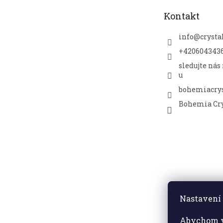
t
Kontakt
í
info
@
crysta
+420604343
sledujte nás
u
bohemiacrys
Bohemia Cry
Nastavení 
Abychom v