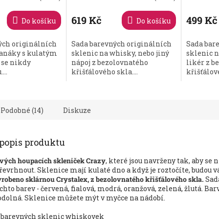
619 Kč
499 Kč
Do košíku
Do košíku
ých originálních
Sada barevných originálních
Sada bar
panáky s kulatým
sklenic na whisky, nebo jiný
sklenic n
 se nikdy
nápoj z bezolovnatého
likér z b
...
křišťálového skla....
křišťálové
Podobné (14)
Diskuze
 popis produktu
vých houpacích skleniček Crazy
, které jsou navrženy tak, aby se 
evrhnout. Sklenice mají kulaté dno a když je roztočíte, budou 
robeno sklárnou Crystalex, z bezolovnatého křišťálového skla.
Sada
chto barev - červená, fialová, modrá, oranžová, zelená, žlutá. Barv
 odolná. Sklenice můžete mýt v myčce na nádobí.
ti barevných sklenic whiskovek