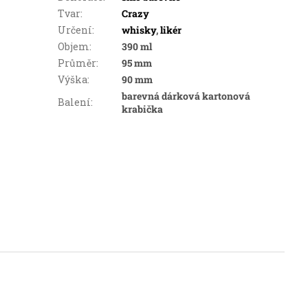
Tvar
:
Crazy
Určení
:
whisky
,
likér
Objem
:
390 ml
Průměr
:
95 mm
Výška
:
90 mm
barevná dárková kartonová
Balení
:
krabička