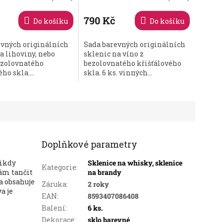
hodnocení
produktu
790 Kč
Do košíku
Do košíku
je
5,0
evných originálních
Sada barevných originálních
z
a lihoviny, nebo
sklenic na víno z
5
ezolovnatého
bezolovnatého křišťálového
hvězdiček.
ho skla....
skla. 6 ks. vinných...
Doplňkové parametry
nikdy
Sklenice na whisky, sklenice
Kategorie
:
vám tančit
na brandy
 obsahuje
Záruka
:
2 roky
a je
EAN
:
8593407086408
Balení
:
6 ks.
Dekorace
:
sklo barevné