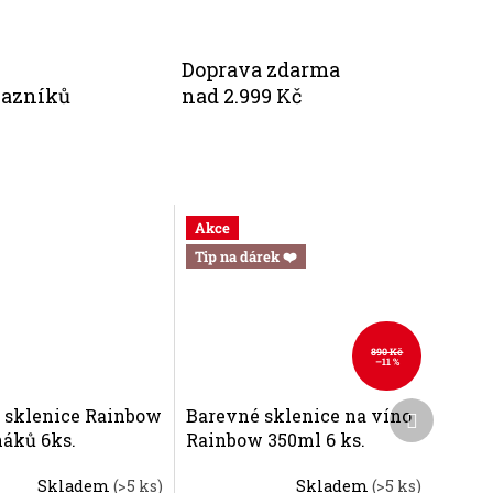
Doprava zdarma
kazníků
nad 2.999 Kč
Akce
Tip na dárek ❤️
890 Kč
–11 %
Další
 sklenice Rainbow
Barevné sklenice na víno
produkt
náků 6ks.
Rainbow 350ml 6 ks.
Skladem
(>5 ks)
Skladem
(>5 ks)
Průměrné