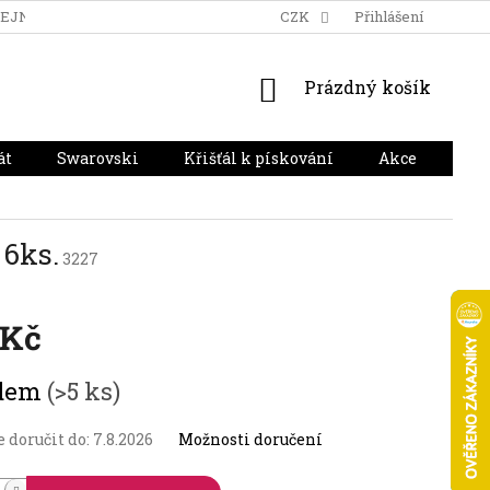
DEJNA
DOPRAVA A PLATBA
HODNOCENÍ OBCHODU
CZK
Přihlášení
NÁKUPNÍ
Prázdný košík
KOŠÍK
át
Swarovski
Křišťál k pískování
Akce
Dár
 6ks.
3227
 Kč
adem
(>5 ks)
doručit do:
7.8.2026
Možnosti doručení