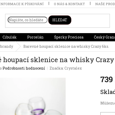
INFORMACE K PÍSKOVÁNÍ
O NÁS & KONTAKT
NAŠE PRO
HLEDAT
Cibulák
Porcelán
Šperky Preciosa
Český Gran
 brandy
Barevné houpací sklenice na whisky Crazy 6ks.
 houpací sklenice na whisky Crazy
o
Podrobnosti hodnocení
Značka:
Crystalex
739
Měrná
Skl
cena:
Můžeme 