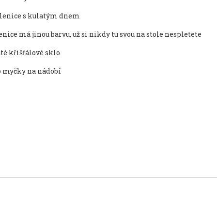
sklenice s kulatým dnem
enice má jinou barvu, už si nikdy tu svou na stole nespletete
té křišťálové sklo
o myčky na nádobí