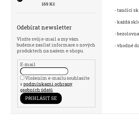
169 Kč
- tančící 
- každá skl
Odebírat newsletter
- bezolovna
Vložte svůj e-mail a my vám
budeme zasílat informace o nových
- vhodné d
produktech na našem e-shopu.
E-mail
Vložením e-mailu souhlasíte
s
podmínkami ochrany
osobních údajů
PŘIHLÁSIT SE
Z
á
p
a