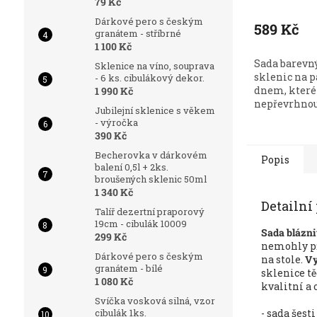
79 Kč
Dárkové pero s českým
589 Kč
granátem - stříbrné
1 100 Kč
Sada barevn
Sklenice na víno, souprava
sklenic na 
- 6 ks. cibulákový dekor.
dnem, které
1 990 Kč
nepřevrhnou.
Jubilejní sklenice s věkem
- výročka
390 Kč
Becherovka v dárkovém
Popis
balení 0,5l + 2ks.
broušených sklenic 50ml
1 340 Kč
Detailní
Talíř dezertní praporový
19cm - cibulák 10009
Sada blázni
299 Kč
nemohly př
Dárkové pero s českým
na stole.
Vy
granátem - bílé
sklenice tě
1 080 Kč
kvalitní a
Svíčka vosková silná, vzor
cibulák 1ks.
- sada šes