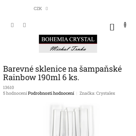
Přejít
na
CZK
obsah
NÁKU
KOŠÍK
Barevné sklenice na šampaňské
Rainbow 190ml 6 ks.
13610
Průměrné
5 hodnocení
Podrobnosti hodnocení
Značka:
Crystalex
hodnocení
produktu
je
3,6
z
5
hvězdiček.