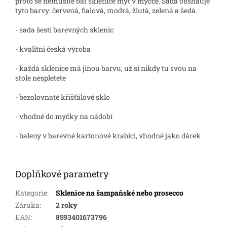
proto se nemusíte bát sklenice mýt v myčce. Sada obshauje
tyto barvy: červená, fialová, modrá, žlutá, zelená a šedá.
- sada šesti barevných sklenic
- kvalitní česká výroba
- každá sklenice má jinou barvu, už si nikdy tu svou na
stole nespletete
- bezolovnaté křišťálové sklo
- vhodné do myčky na nádobí
- baleny v barevné kartonové krabici, vhodné jako dárek
Doplňkové parametry
Kategorie
:
Sklenice na šampaňské nebo prosecco
Záruka
:
2 roky
EAN
:
8593401673796