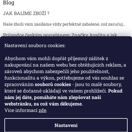
Blog
JAK BALÍME ZBOŽÍ ?
Naše zboží vám zasíláme vždy perfektně zabalené, což zaručuj...
Průvodce českým porcelánem: Značky, kvalita a jak
poznat originál
Nastavení souboru cookies:
Proč je český porcelán tak ceněný Český porcelán patří dlou...
Abychom vám mohli dopřát příjemný zážitek z
Jak skladovat broušené sklenice, aby se nepoškodily?
nakupování na našem webu bez obtěžujících reklam, a
zároveň abychom zabezpečili jeho použitelnost,
Broušené sklenice jsou symbolem elegance, tradice a luxusu. ...
funkcionalitu a výkon, potřebujeme od vás souhlas se
zpracováním
souborů cookies
- jsou to malé soubory,
které se dočasně ukládají ve vašem prohlížeči.
Pokud
Facebook
nám jej dáte, pomáháte nám zlepšovat naši
webstránku, za což vám děkujeme.
Více informací
zde
.
Nastavení
Vytvořil Shoptet