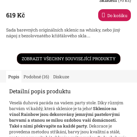
Skladem
(>5 ks)
619 Kč
Do košíku
Sada barevných originálních sklenic na whisky, nebo jiný
nápoj z bezolovnatého křišťálového skla....
ZOBRAZIT VŠECHNY SOUVISEJÍCÍ PRODUKTY
Popis
Podobné (16)
Diskuze
Detailní popis produktu
Veselá duhová paráda na vašem party stole. Díky různým
barvám ví každý, která sklenice je ta jeho!
Sklenice na
vínol Rainbow jsou dekorovány jemnými pastelovými
barvami a stanou se milou ozdobou vaší domácnosti.
Také s nimi překvapíte na každé party.
Dekorace je
provedena metodou stříkání, barvy jsou kvalitní a stálé,