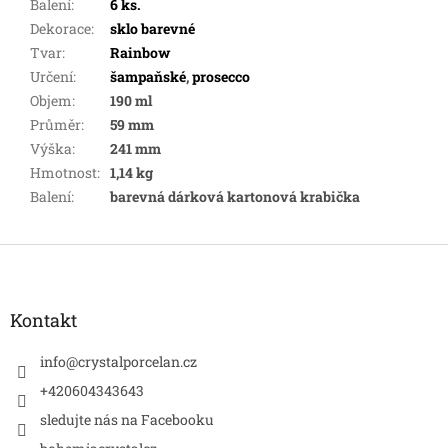
Balení
:
6 ks.
Dekorace
:
sklo barevné
Tvar
:
Rainbow
Určení
:
šampaňské
,
prosecco
Objem
:
190 ml
Průměr
:
59 mm
Výška
:
241 mm
Hmotnost
:
1,14 kg
Balení
:
barevná dárková kartonová krabička
Z
á
p
a
Kontakt
t
í
info
@
crystalporcelan.cz
+420604343643
sledujte nás na Facebooku