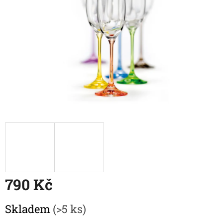
790 Kč
Měrná
Skladem
(>5 ks)
cena: