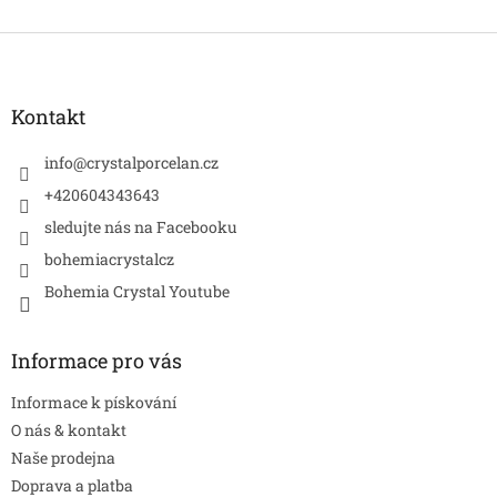
Z
á
p
a
Kontakt
t
í
info
@
crystalporcelan.cz
+420604343643
sledujte nás na Facebooku
bohemiacrystalcz
Bohemia Crystal Youtube
Informace pro vás
Informace k pískování
O nás & kontakt
Naše prodejna
Doprava a platba