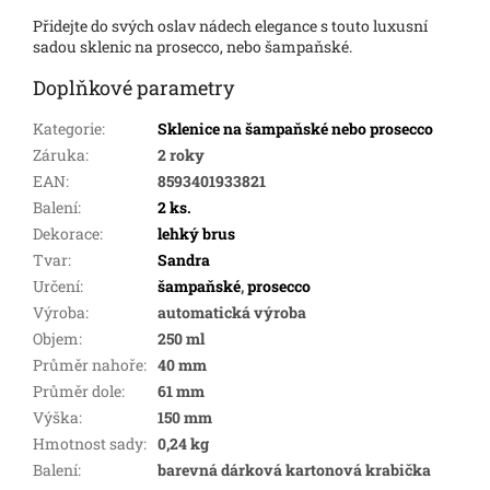
Přidejte do svých oslav nádech elegance s touto luxusní
sadou sklenic na prosecco, nebo šampaňské.
Doplňkové parametry
Kategorie
:
Sklenice na šampaňské nebo prosecco
Záruka
:
2 roky
EAN
:
8593401933821
Balení
:
2 ks.
Dekorace
:
lehký brus
Tvar
:
Sandra
Určení
:
šampaňské
,
prosecco
Výroba
:
automatická výroba
Objem
:
250 ml
Průměr nahoře
:
40 mm
Průměr dole
:
61 mm
Výška
:
150 mm
Hmotnost sady
:
0,24 kg
Balení
:
barevná dárková kartonová krabička