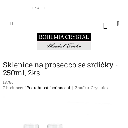
Přejít
na
CZK
obsah
NÁKU
KOŠÍK
Sklenice na prosecco se srdíčky -
250ml, 2ks.
13795
Průměrné
7 hodnocení
Podrobnosti hodnocení
Značka:
Crystalex
hodnocení
produktu
je
4,1
z
5
hvězdiček.