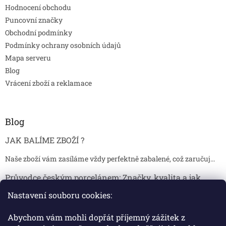
Hodnocení obchodu
Puncovní značky
Obchodní podmínky
Podmínky ochrany osobních údajů
Mapa serveru
Blog
Vrácení zboží a reklamace
Blog
JAK BALÍME ZBOŽÍ ?
Naše zboží vám zasíláme vždy perfektně zabalené, což zaručuj...
Průvodce českým porcelánem: Značky, kvalita a jak
poznat originál
Nastavení souboru cookies:
Proč je český porcelán tak ceněný Český porcelán patří dlou...
Abychom vám mohli dopřát příjemný zážitek z
Jak skladovat broušené sklenice, aby se nepoškodily?