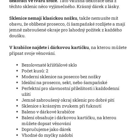
dekorací ve tvaru srdce.
Tato vkusná dekorace dělá z
těchto sklenic něco vyjímečného. Krásný dárek z lásky.
Sklenice nemají klasickou nožku
, takže nemusíte mít
obavu, že oblíbené prosecco, či šampaňské rozlijete a mají
jemně zabroušené okraje pro lahodný požitek z každého
doušku.
V krabičce najdete i dárkovou kartičku
, na kterou můžete
připsat svoje věnování.
Bezolovnaté křišťálové sklo
Počet kusů: 2
Moderní sklenice na posecco bez nožky
Ideální na prosecco, sekt, nebo šampaňské
Perfektní pro slavnostní příležitosti i každodenní
užití
Jemně zabroušený okraj sklenic pro dobré pití
Sklenice s krásným zvukem při ťuknutí
Baleno v dárkové krabičce
Balení obsahuje i dárkovou kartičku, na kterou
můžete dopsat věnování
Dopručujeme jako dárek
Vhodné do myčky nádobí