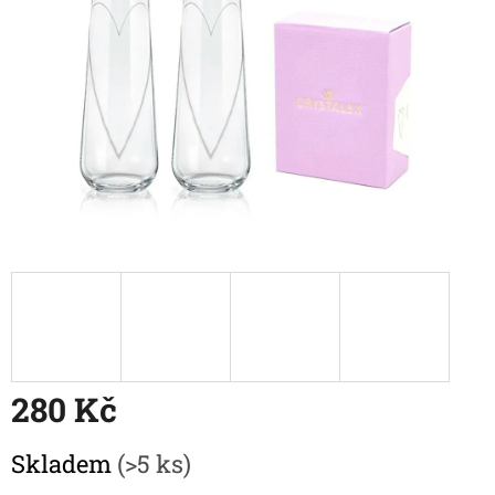
280 Kč
Měrná
Skladem
(>5 ks)
cena: