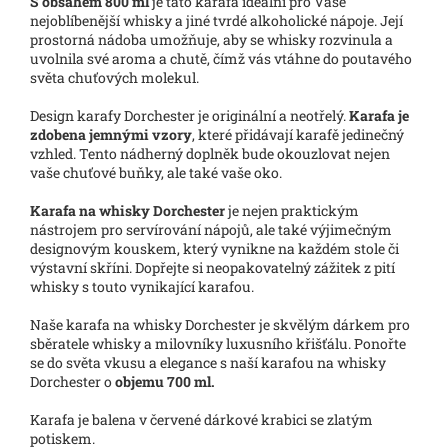
S obsahem 800 ml
je tato karafa ideální pro Vaše
nejoblíbenější whisky a jiné tvrdé alkoholické nápoje. Její
prostorná nádoba umožňuje, aby se whisky rozvinula a
uvolnila své aroma a chutě, čímž vás vtáhne do poutavého
světa chuťových molekul.
Design karafy Dorchester je originální a neotřelý.
Karafa je
zdobena jemnými vzory
, které přidávají karafě jedinečný
vzhled. Tento nádherný doplněk bude okouzlovat nejen
vaše chuťové buňky, ale také vaše oko.
Karafa na whisky Dorchester
je nejen praktickým
nástrojem pro servírování nápojů, ale také výjimečným
designovým kouskem, který vynikne na každém stole či
výstavní skříni. Dopřejte si neopakovatelný zážitek z pití
whisky s touto vynikající karafou.
Naše karafa na whisky Dorchester je skvělým dárkem pro
sběratele whisky a milovníky luxusního křišťálu. Ponořte
se do světa vkusu a elegance s naší karafou na whisky
Dorchester o
objemu 700 ml.
Karafa je balena v červené dárkové krabici se zlatým
potiskem.