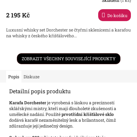
Skladem
(1 ks)
Průměrné
hodnocení
produktu
2 195 Kč
Do košíku
je
3,2
Luxusní whisky set Dorchester se čtyřmi sklenicemi a karafou
z
na whisky z českého křišťálového...
5
hvězdiček.
ZOBRAZIT VŠECHNY SOUVISEJÍCÍ PRODUKTY
Popis
Diskuze
Detailní popis produktu
Karafa Dorchester
je vyrobená s láskou a precizností
sklářskými mistry, kteří mají dlouholeté zkušenosti a
umělecké nadání. Použité
prvotřídní křišťálové sklo
dodává karafě nezaměnitelný lesk a brilantnost, čímž
zdůrazňuje její jedinečný design.