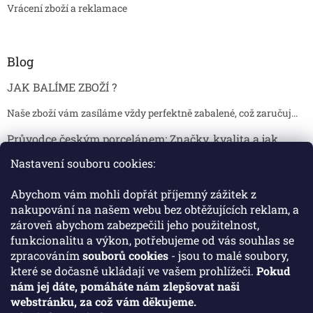
Vrácení zboží a reklamace
Blog
JAK BALÍME ZBOŽÍ ?
Naše zboží vám zasíláme vždy perfektně zabalené, což zaručuj...
Průvodce českým porcelánem: Značky, kvalita a jak
poznat originál
Nastavení souboru cookies:
Proč je český porcelán tak ceněný Český porcelán patří dlou...
Abychom vám mohli dopřát příjemný zážitek z
Jak skladovat broušené sklenice, aby se nepoškodily?
nakupování na našem webu bez obtěžujících reklam, a
zároveň abychom zabezpečili jeho použitelnost,
Broušené sklenice jsou symbolem elegance, tradice a luxusu. ...
funkcionalitu a výkon, potřebujeme od vás souhlas se
zpracováním
souborů cookies
- jsou to malé soubory,
které se dočasně ukládají ve vašem prohlížeči.
Pokud
Facebook
nám jej dáte, pomáháte nám zlepšovat naši
webstránku, za což vám děkujeme.