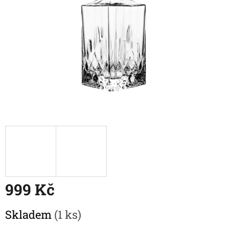
999 Kč
Měrná
Skladem
(1 ks)
cena: