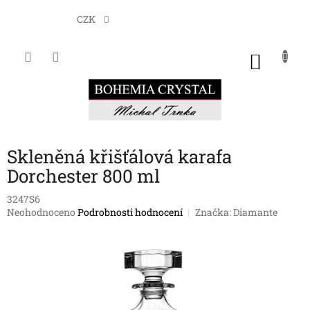
Přejít
na
CZK
obsah
NÁKU
KOŠÍK
Skleněná křišťálová karafa
Dorchester 800 ml
3247S6
Průměrné
Neohodnoceno
Podrobnosti hodnocení
Značka:
Diamante
hodnocení
produktu
je
0,0
z
5
hvězdiček.