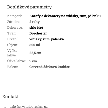
Doplňkové parametry
Kategorie
:
Karafy a dekantery na whisky, rum, pálenku
Záruka
:
2 roky
Dekorace
:
sklo čiré
Tvar
:
Dorchester
Určení
:
whisky
,
rum
,
pálenka
Objem
:
800 ml
Výška
22,5 cm
lahve
:
Šířka lahve
:
9 cm
Balení
:
Červená dárková krabice
Z
á
p
a
Kontakt
t
í
info
@
crystalporcelan.cz